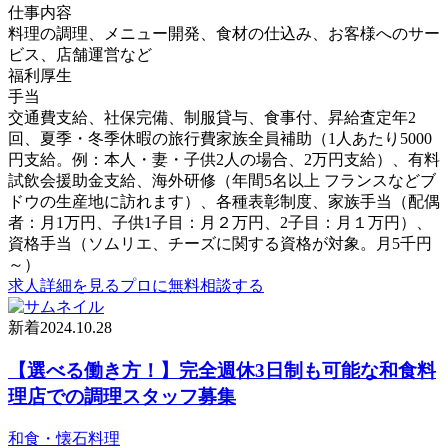
仕事内容
料理の調理、メニュー開発、食材の仕込み、お客様へのサー
ビス、店舗運営など
福利厚生
手当
交通費支給、社保完備、制服貸与、食事付、昇給査定年2
回、夏季・冬季休暇の旅行費家族全員補助（1人あたり5000
円支給。例：本人・妻・子供2人の場合、2万円支給）、有料
試飲会援助金支給、海外研修（年間5名以上 フランスなどブ
ドウの生産地に訪れます）、各種表彰制度、家族手当（配偶
者：月1万円、子供1子目：月２万円、2子目：月１万円）、
資格手当（ソムリエ、チーズに関する資格が対象。月5千円
～）
求人詳細を見る
プロに無料相談する
新着
2024.10.28
【選べる働き方！】完全週休3日制も可能な和食料
理店での調理スタッフ募集
和食・懐石料理