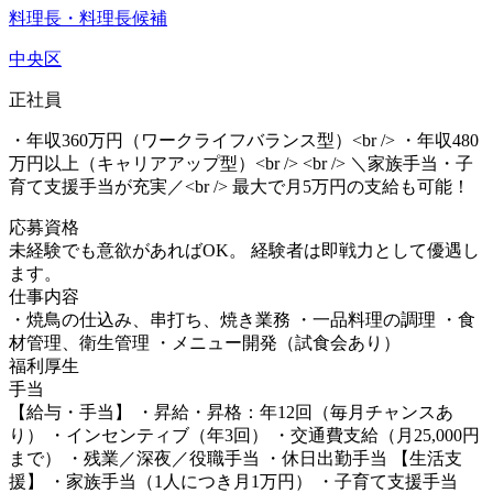
料理長・料理長候補
中央区
正社員
・年収360万円（ワークライフバランス型）<br /> ・年収480
万円以上（キャリアアップ型）<br /> <br /> ＼家族手当・子
育て支援手当が充実／<br /> 最大で月5万円の支給も可能！
応募資格
未経験でも意欲があればOK。 経験者は即戦力として優遇し
ます。
仕事内容
・焼鳥の仕込み、串打ち、焼き業務 ・一品料理の調理 ・食
材管理、衛生管理 ・メニュー開発（試食会あり）
福利厚生
手当
【給与・手当】 ・昇給・昇格：年12回（毎月チャンスあ
り） ・インセンティブ（年3回） ・交通費支給（月25,000円
まで） ・残業／深夜／役職手当 ・休日出勤手当 【生活支
援】 ・家族手当（1人につき月1万円） ・子育て支援手当