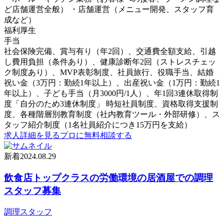
ど店舗運営全般） ・店舗運営（メニュー開発、スタッフ育
成など）
福利厚生
手当
社会保険完備、賞与有り（年2回）、交通費全額支給、引越
し費用負担（条件あり）、健康診断年2回（ストレスチェッ
ク制度あり）、MVP表彰制度、社員旅行、役職手当、結婚
祝い金（3万円：勤続1年以上）、出産祝い金（1万円：勤続1
年以上）、子ども手当（月3000円/1人）、年1回3連休取得制
度「自分のため3連休制度」 時短社員制度、資格取得支援制
度、各種階層別教育制度（社内教育ツール・外部研修）、ス
タッフ紹介制度（1名社員紹介につき15万円を支給）
求人詳細を見る
プロに無料相談する
新着
2024.08.29
飲食店トップクラスの労働環境の居酒屋での調理
スタッフ募集
調理スタッフ