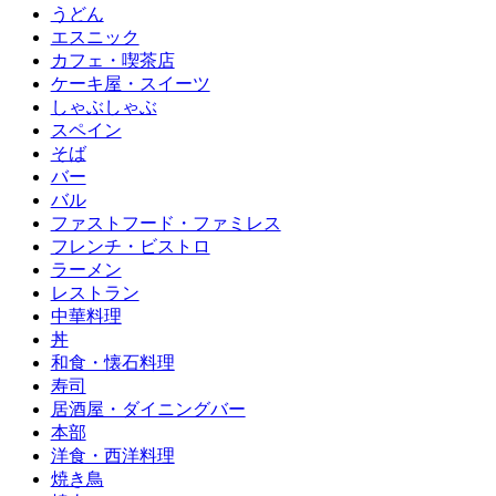
うどん
エスニック
カフェ・喫茶店
ケーキ屋・スイーツ
しゃぶしゃぶ
スペイン
そば
バー
バル
ファストフード・ファミレス
フレンチ・ビストロ
ラーメン
レストラン
中華料理
丼
和食・懐石料理
寿司
居酒屋・ダイニングバー
本部
洋食・西洋料理
焼き鳥