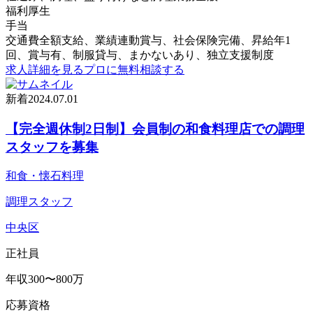
福利厚生
手当
交通費全額支給、業績連動賞与、社会保険完備、昇給年1
回、賞与有、制服貸与、まかないあり、独立支援制度
求人詳細を見る
プロに無料相談する
新着
2024.07.01
【完全週休制2日制】会員制の和食料理店での調理
スタッフを募集
和食・懐石料理
調理スタッフ
中央区
正社員
年収300〜800万
応募資格