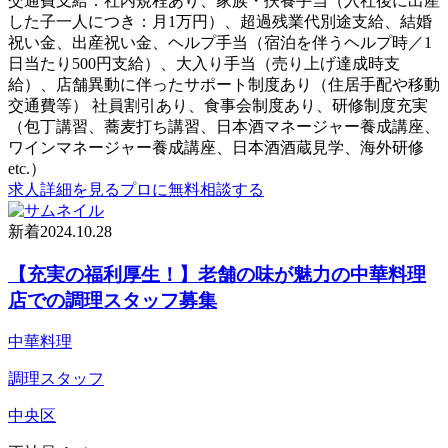
交通費支給：社内規程あり、家族・扶養手当（入社後に出産
した子一人につき：月1万円）、超過残業代別途支給、結婚
祝い金、出産祝い金、ヘルプ手当（宿泊を伴うヘルプ時／1
日当たり500円支給）、大入り手当（売り上げ達成時支
給）、店舗異動に伴ったサポート制度あり（住居手配や移動
交通費等） 社員割引あり、食事会制度あり、研修制度充実
（包丁講習、蕎麦打ち講習、日本酒マネージャー養成講座、
ワインマネージャー養成講座、日本酒酒蔵見学、海外研修
etc.）
求人詳細を見る
プロに無料相談する
新着
2024.10.28
【充実の福利厚生！】老舗の味が魅力の中華料理
店での調理スタッフ募集
中華料理
調理スタッフ
中央区