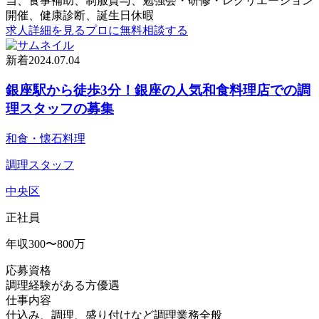
当、食事補助、制服貸与、勉強会・研修・レクリエーション
開催、健康診断、誕生日休暇
求人詳細を見る
プロに無料相談する
新着
2024.07.04
銀座駅から徒歩3分！銀座の人気和食料理店での調
理スタッフの募集
和食・懐石料理
調理スタッフ
中央区
正社員
年収300〜800万
応募資格
調理経験がある方優遇
仕事内容
仕込み、調理、盛り付けなど調理業務全般