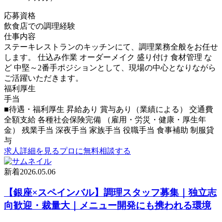
応募資格
飲食店での調理経験
仕事内容
ステーキレストランのキッチンにて、調理業務全般をお任せ
します。 仕込み作業 オーダーメイク 盛り付け 食材管理 な
ど 中堅～2番手ポジションとして、現場の中心となりながら
ご活躍いただきます。
福利厚生
手当
■待遇・福利厚生 昇給あり 賞与あり（業績による） 交通費
全額支給 各種社会保険完備 （雇用・労災・健康・厚生年
金） 残業手当 深夜手当 家族手当 役職手当 食事補助 制服貸
与
求人詳細を見る
プロに無料相談する
新着
2026.05.06
【銀座×スペインバル】調理スタッフ募集｜独立志
向歓迎・裁量大｜メニュー開発にも携われる環境