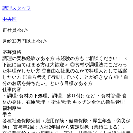
調理スタッフ
中央区
正社員<br />
月給33万円以上<br />
応募資格
調理の実務経験がある方 未経験の方もご相談ください！ ＜
下記に当てはまる方は大歓迎＞ ◎食材や調理法にこだわっ
た料理がしたい方 ◎自由な社風のなかで料理人として活躍
したい方 ◎自ら考えて行動していくことが好きな方 ◎「自
分のお店を持ちたい」という目標がある方
仕事内容
・調理: 食材の下処理、調理、盛り付けなど ・食材管理: 食
材の発注、在庫管理 ・衛生管理: キッチン全体の衛生管理
福利厚生
手当
各種社会保険完備（雇用保険・健康保険・厚生年金・労災保
険） 賞与年2回：入社2年目から査定対象（業績による）、