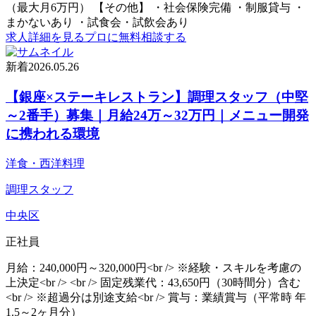
（最大月6万円） 【その他】 ・社会保険完備 ・制服貸与 ・
まかないあり ・試食会・試飲会あり
求人詳細を見る
プロに無料相談する
新着
2026.05.26
【銀座×ステーキレストラン】調理スタッフ（中堅
～2番手）募集｜月給24万～32万円｜メニュー開発
に携われる環境
洋食・西洋料理
調理スタッフ
中央区
正社員
月給：240,000円～320,000円<br /> ※経験・スキルを考慮の
上決定<br /> <br /> 固定残業代：43,650円（30時間分）含む
<br /> ※超過分は別途支給<br /> 賞与：業績賞与（平常時 年
1.5～2ヶ月分）