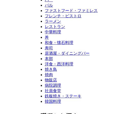
バル
ファストフード・ファミレス
フレンチ・ビストロ
ラーメン
レストラン
中華料理
丼
和食・懐石料理
寿司
居酒屋・ダイニングバー
本部
洋食・西洋料理
焼き鳥
焼肉
物販店
病院調理
社員食堂
鉄板焼き・ステーキ
韓国料理