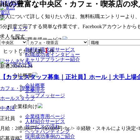
itkの豊富な中央区・カフェ・喫茶店の
無料相談
電話
求人について詳しく知りたい方は、無料転職エントリーより、
5分程度で完了する簡単な作業です。Facebookアカウントか
トップ
求人を探す
無料転職支援サービス
1
無料転職支援サービス
ヒットした求人数
件
転職成功者インタビュー
キャリアプランナー紹介
求人一覧
新着
2026.04.24
会社概要
【カフェスタッフ募集｜正社員】ホール｜大手上場企
会社概要
カフェ・喫茶店
企業理念
トップメッセージ
ホールスタッフ
企業様向け
中央区
企業様専用ページ
正社員
人材紹介サービス
サービスの流れ
月給：280,000円〜350,000円<br /> ※経験・スキルにより決
ヘッドハンティング
採用成功事例のご紹介
応募資格