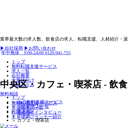
業界最大数の求人数。飲食店の求人、転職支援、人材紹介・派遣
▶︎自社採用
▶︎お問い合わせ
年中無休 9:00-24:00
0120-941-755
トップ
無料転職支援サービス
求人一覧
会社概要
企業様向け
中央区・カフェ・喫茶店 - 飲
転職コラム
無料相談
トップ
＞
itkの無料支援サービス
無料転職支援サービス
＞
非公開求人一覧
非公開求人一覧
＞
東京都
転職成功者インタビュー
＞
中央区
キャリアプランナー紹介
＞
カフェ・喫茶店