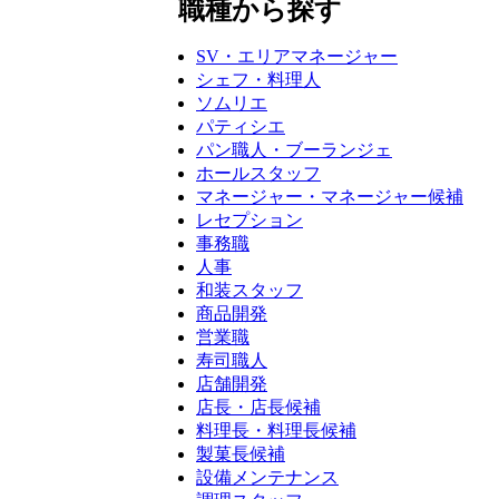
職種から探す
SV・エリアマネージャー
シェフ・料理人
ソムリエ
パティシエ
パン職人・ブーランジェ
ホールスタッフ
マネージャー・マネージャー候補
レセプション
事務職
人事
和装スタッフ
商品開発
営業職
寿司職人
店舗開発
店長・店長候補
料理長・料理長候補
製菓長候補
設備メンテナンス