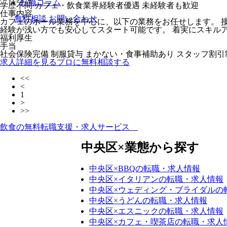
転職コラム
学歴不問 カフェ・飲食業界経験者優遇 未経験者も歓迎
仕事内容
無料相談
お問い合わせ
カフェのホール業務を中心に、以下の業務をお任せします。 接
経験が浅い方でも安心してスタート可能です。 着実にスキル
福利厚生
手当
社会保険完備 制服貸与 まかない・食事補助あり スタッフ割
求人詳細を見る
プロに無料相談する
<<
<
1
>
>>
飲食の無料転職支援・求人サービス
中央区×業態から探す
中央区×BBQの転職・求人情報
中央区×イタリアンの転職・求人情報
中央区×ウェディング・ブライダルの
中央区×うどんの転職・求人情報
中央区×エスニックの転職・求人情報
中央区×カフェ・喫茶店の転職・求人