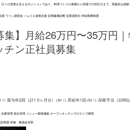
 日々の営業を支えるポジションであり、料理づくりの基礎から現場での対応力まで、実践的な経験
制度 ワイン講習会 ソムリエ資格支援 定期健康診断 従業員割引 時短勤務制度
集】月給26万円〜35万円｜
ッチン正社員募集
<br /> 賞与年2回（計1.5ヶ月分）<br /> 昇給年1回<br /> 深夜手当（
 在庫管理 衛生管理 メニュー開発補助 オープンキッチンでのライブ調理
認定制度 研修・勉強会充実