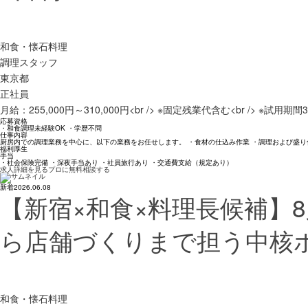
和食・懐石料理
調理スタッフ
東京都
正社員
月給：255,000円～310,000円<br /> ※固定残業代含む<br /> ※
応募資格
・和食調理未経験OK ・学歴不問
仕事内容
厨房内での調理業務を中心に、以下の業務をお任せします。 ・食材の仕込み作業 ・調理および盛り
福利厚生
手当
・社会保険完備 ・深夜手当あり ・社員旅行あり ・交通費支給（規定あり）
求人詳細を見る
プロに無料相談する
新着
2026.06.08
【新宿×和食×料理長候補】
ら店舗づくりまで担う中核
和食・懐石料理