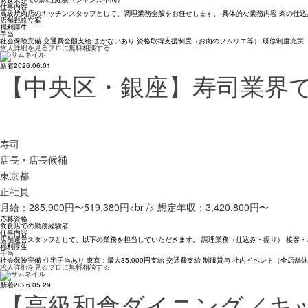
仕事内容
高級焼肉店のキッチンスタッフとして、調理業務全般をお任せします。 具体的な業務内容 肉の仕込み・
店舗戦略立案
福利厚生
手当
社会保険完備 交通費全額支給 まかないあり 資格取得支援制度（お肉のソムリエ等） 研修制度充実
求人詳細を見る
プロに無料相談する
新着
2026.06.01
【中央区・銀座】寿司業界
寿司
店長・店長候補
東京都
正社員
月給：285,900円〜519,380円<br /> 想定年収：3,420,800円〜
応募資格
飲食店での勤務経験者
仕事内容
店舗運営スタッフとして、以下の業務を担当していただきます。 調理業務（仕込み・握り） 接客・
福利厚生
手当
社会保険完備 住宅手当あり 東京：最大35,000円支給 交通費支給 制服貸与 社内イベント（全店舗
求人詳細を見る
プロに無料相談する
新着
2026.05.29
【高級和食ダイニング／キ