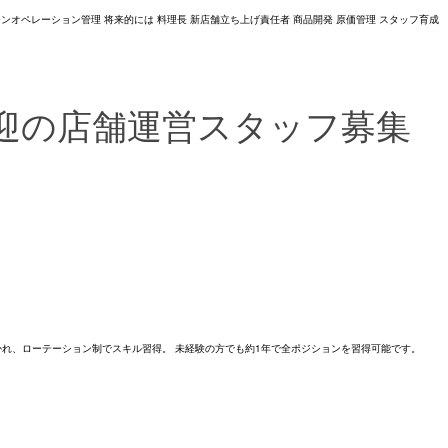
ンオペレーション管理 将来的には 料理長 新店舗立ち上げ責任者 商品開発 原価管理 スタッフ育成
迎の店舗運営スタッフ募集
かれ、ローテーション制でスキル習得。 未経験の方でも約1年で全ポジションを習得可能です。