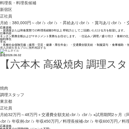
料理長・料理長候補
新宿区
正社員
月給：380,000円～<br /> <br /> ・昇給あり<br /> ・賞与あり<br /
応募資格
・居酒屋または和食業態での料理長経験3年以上 即戦力としてご活躍いただける方を歓迎します。
仕事内容
キッチン業務全般およびマネジメント業務をお任せします。 ・仕込み／調理／盛り付け ・食材の仕
福利厚生
手当
・各種社会保険完備（雇用・労災・健康・厚生年金） ・交通費全額支給 ・制服貸与 ・食事補助 ・
求人詳細を見る
プロに無料相談する
新着
2026.06.02
【六本木 高級焼肉 調理ス
焼肉
調理スタッフ
東京都
正社員
月給32万円～48万円＋交通費全額支給<br /> <br /> ※試用期間2ヶ月（同条件）
<br /> 年収例<br /> 年収450万円／料理長候補<br /> 年収600万円
応募資格
飲食業界での調理経験（ジャンル不問）