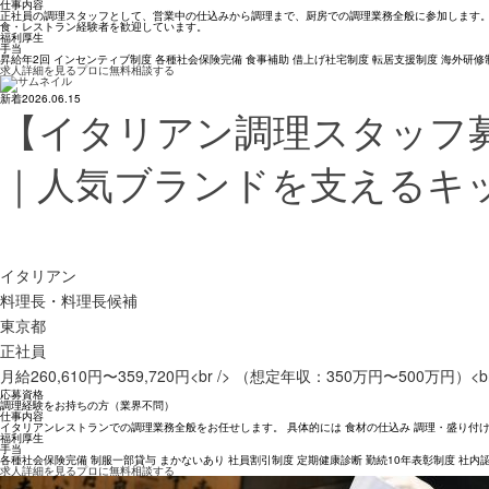
仕事内容
正社員の調理スタッフとして、営業中の仕込みから調理まで、厨房での調理業務全般に参加します。
食・レストラン経験者を歓迎しています。
福利厚生
手当
昇給年2回 インセンティブ制度 各種社会保険完備 食事補助 借上げ社宅制度 転居支援制度 海外研修
求人詳細を見る
プロに無料相談する
新着
2026.06.15
【イタリアン調理スタッフ募
｜人気ブランドを支えるキ
イタリアン
料理長・料理長候補
東京都
正社員
月給260,610円〜359,720円<br /> （想定年収：350万円〜500万円）
応募資格
調理経験をお持ちの方（業界不問）
仕事内容
イタリアンレストランでの調理業務全般をお任せします。 具体的には 食材の仕込み 調理・盛り付け
福利厚生
手当
各種社会保険完備 制服一部貸与 まかないあり 社員割引制度 定期健康診断 勤続10年表彰制度 社内
求人詳細を見る
プロに無料相談する