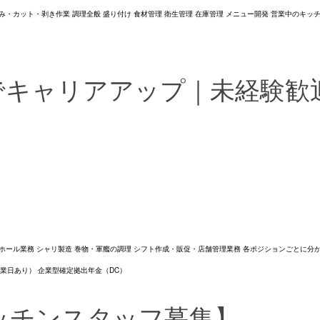
カット・剥き作業 調理全般 盛り付け 食材管理 衛生管理 在庫管理 メニュー開発 営業中のキッチ
でキャリアアップ｜未経験歓
ホール業務 シャリ製造 巻物・軍艦の調理 シフト作成・販促・店舗管理業務 各ポジションごとに分
休業日あり） 企業型確定拠出年金（DC）
ッチンスタッフ募集】