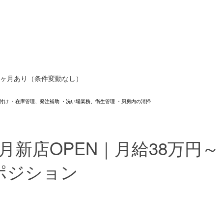
試用期間3ヶ月あり（条件変動なし）
付け ・在庫管理、発注補助 ・洗い場業務、衛生管理 ・厨房内の清掃
8月新店OPEN｜月給38万
ポジション