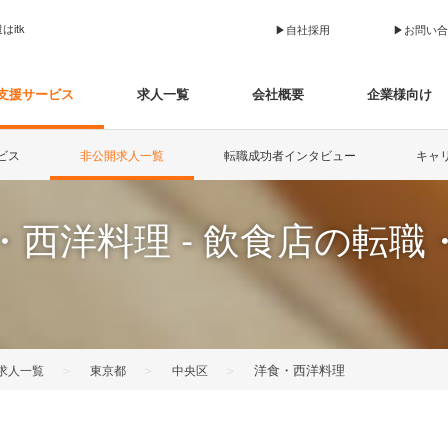
itk
▶︎自社採用
▶︎お問い
支援サービス
求人一覧
会社概要
企業様向け
ビス
非公開求人一覧
転職成功者インタビュー
キャ
・西洋料理 - 飲食店の転職
＞
＞
＞
洋食・西洋料理
求人一覧
東京都
中央区