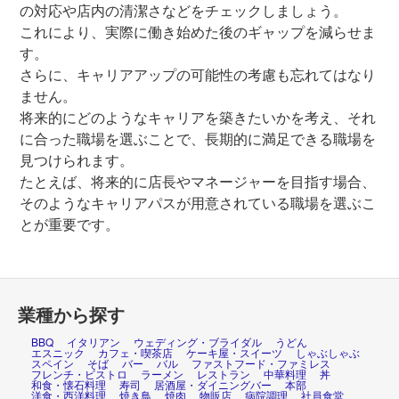
の対応や店内の清潔さなどをチェックしましょう。
これにより、実際に働き始めた後のギャップを減らせま
す。
さらに、キャリアアップの可能性の考慮も忘れてはなり
ません。
将来的にどのようなキャリアを築きたいかを考え、それ
に合った職場を選ぶことで、長期的に満足できる職場を
見つけられます。
たとえば、将来的に店長やマネージャーを目指す場合、
そのようなキャリアパスが用意されている職場を選ぶこ
とが重要です。
業種から探す
BBQ
イタリアン
ウェディング・ブライダル
うどん
エスニック
カフェ・喫茶店
ケーキ屋・スイーツ
しゃぶしゃぶ
スペイン
そば
バー
バル
ファストフード・ファミレス
フレンチ・ビストロ
ラーメン
レストラン
中華料理
丼
和食・懐石料理
寿司
居酒屋・ダイニングバー
本部
洋食・西洋料理
焼き鳥
焼肉
物販店
病院調理
社員食堂