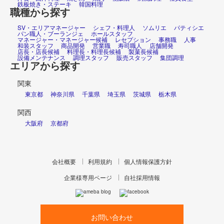
鉄板焼き・ステーキ
韓国料理
職種から探す
SV・エリアマネージャー
シェフ・料理人
ソムリエ
パティシエ
パン職人・ブーランジェ
ホールスタッフ
マネージャー・マネージャー候補
レセプション
事務職
人事
和装スタッフ
商品開発
営業職
寿司職人
店舗開発
店長・店長候補
料理長・料理長候補
製菓長候補
設備メンテナンス
調理スタッフ
販売スタッフ
集団調理
エリアから探す
関東
東京都
神奈川県
千葉県
埼玉県
茨城県
栃木県
関西
大阪府
京都府
会社概要
利用規約
個人情報保護方針
企業様専用ページ
自社採用情報
お問い合わせ