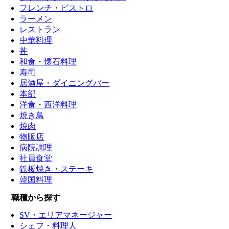
フレンチ・ビストロ
ラーメン
レストラン
中華料理
丼
和食・懐石料理
寿司
居酒屋・ダイニングバー
本部
洋食・西洋料理
焼き鳥
焼肉
物販店
病院調理
社員食堂
鉄板焼き・ステーキ
韓国料理
職種から探す
SV・エリアマネージャー
シェフ・料理人