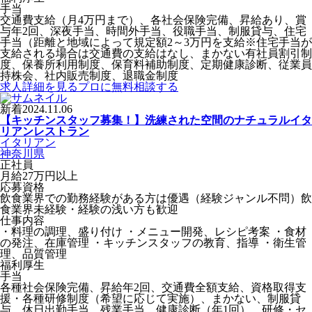
手当
交通費支給（月4万円まで）、各社会保険完備、昇給あり、賞
与年2回、深夜手当、時間外手当、役職手当、制服貸与、住宅
手当（距離と地域によって規定額2～3万円を支給※住宅手当が
支給される場合は交通費の支給はなし、まかない有社員割引制
度、保養所利用制度、保育料補助制度、定期健康診断、従業員
持株会、社内販売制度、退職金制度
求人詳細を見る
プロに無料相談する
新着
2024.11.06
【キッチンスタッフ募集！】洗練された空間のナチュラルイタ
リアンレストラン
イタリアン
神奈川県
正社員
月給27万円以上
応募資格
飲食業界での勤務経験がある方は優遇（経験ジャンル不問）飲
食業界未経験・経験の浅い方も歓迎
仕事内容
・料理の調理、盛り付け ・メニュー開発、レシピ考案 ・食材
の発注、在庫管理 ・キッチンスタッフの教育、指導 ・衛生管
理、品質管理
福利厚生
手当
各種社会保険完備、昇給年2回、交通費全額支給、資格取得支
援・各種研修制度（希望に応じて実施）、まかない、制服貸
与、休日出勤手当、残業手当、健康診断（年1回）、研修・セ