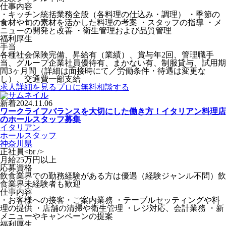
仕事内容
・キッチン統括業務全般（各料理の仕込み・調理） ・季節の
食材や旬の素材を活かした料理の考案 ・スタッフの指導 ・メ
ニューの開発と改善 ・衛生管理および品質管理
福利厚生
手当
各種社会保険完備、昇給有（業績）、賞与年2回、管理職手
当、グループ企業社員優待有、まかない有、制服貸与、試用期
間3ヶ月間（詳細は面接時にて／労働条件・待遇は変更な
し）、交通費一部支給
求人詳細を見る
プロに無料相談する
新着
2024.11.06
ワークライフバランスを大切にした働き方！イタリアン料理店
のホールスタッフ募集
イタリアン
ホールスタッフ
神奈川県
正社員<br />
月給25万円以上
応募資格
飲食業界での勤務経験がある方は優遇（経験ジャンル不問）飲
食業界未経験者も歓迎
仕事内容
・お客様への接客・ご案内業務 ・テーブルセッティングや料
理の提供 ・店舗の清掃や衛生管理 ・レジ対応、会計業務 ・新
メニューやキャンペーンの提案
福利厚生