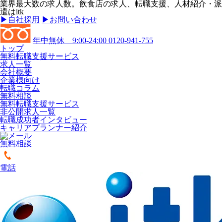
業界最大数の求人数。飲食店の求人、転職支援、人材紹介・派
遣はitk
▶︎自社採用
▶︎お問い合わせ
年中無休 9:00-24:00
0120-941-755
トップ
無料転職支援サービス
求人一覧
会社概要
企業様向け
転職コラム
無料相談
無料転職支援サービス
非公開求人一覧
転職成功者インタビュー
キャリアプランナー紹介
無料相談
電話