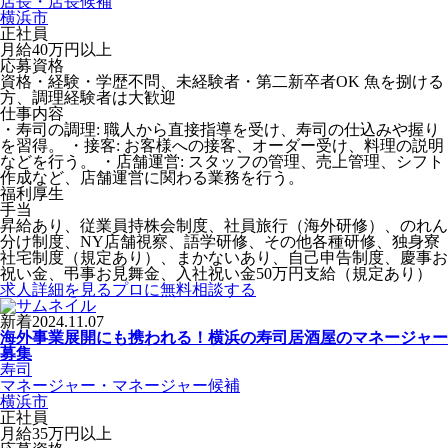
店長・店長候補
横浜市
正社員
月給40万円以上
応募資格
資格・経験・学歴不問、未経験者・第二新卒者OK 魚を捌ける
方、調理経験者は大歓迎
仕事内容
・寿司の調理: 職人から直接指導を受け、寿司の仕込みや握り
を習得。 ・接客: お客様への接客、オーダー受け、料理の説明
などを行う。 ・店舗運営: スタッフの管理、売上管理、シフト
作成など、店舗運営に関わる業務を行う。
福利厚生
手当
昇給あり、従業員持株会制度、社員旅行（海外研修）、のれん
分け制度、NY店舗視察、語学研修、その他各種研修、独身寮
社宅制度（規定あり）、まかないあり、自己申告制度、慶事お
祝い金、弔事お見舞金、入社祝い金50万円支給（規定あり）
求人詳細を見る
プロに無料相談する
新着
2024.11.07
海外事業展開にも携われる！横浜の寿司居酒屋のマネージャー
募集
寿司
マネージャー・マネージャー候補
横浜市
正社員
月給35万円以上