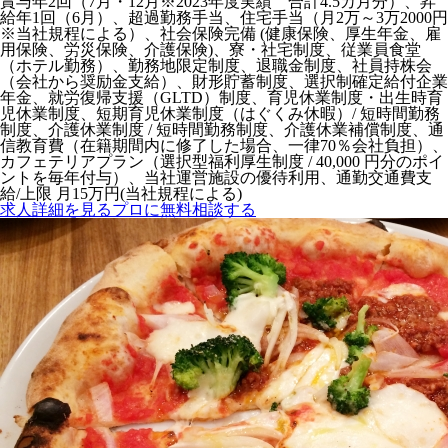
賞与年2回（7月・12月※2023年度実績 合計4.5カ月分）、昇
給年1回（6月）、超過勤務手当、住宅手当（月2万～3万2000円
※当社規程による）、社会保険完備 (健康保険、厚⽣年⾦、雇
⽤保険、労災保険、介護保険)、寮・社宅制度、従業員食堂
（ホテル勤務）、勤務地限定制度、退職金制度、社員持株会
（会社から奨励金支給）、財形貯蓄制度、選択制確定給付企業
年金、就労復帰支援（GLTD）制度、育児休業制度・出生時育
児休業制度、短期育児休業制度（はぐくみ休暇）/ 短時間勤務
制度、介護休業制度 / 短時間勤務制度、介護休業補償制度、通
信教育費（在籍期間内に修了した場合、一律70％会社負担）、
カフェテリアプラン（選択型福利厚生制度 / 40,000 円分のポイ
ントを毎年付与）、当社運営施設の優待利用、通勤交通費支
給/上限 月15万円(当社規程による)
求人詳細を見る
プロに無料相談する