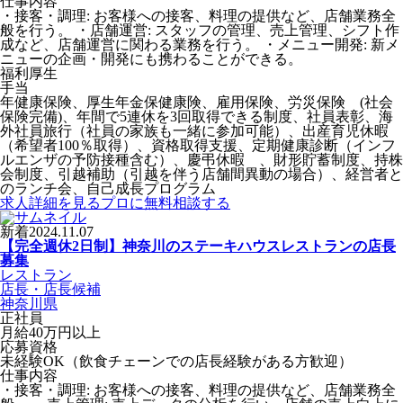
仕事内容
・接客・調理: お客様への接客、料理の提供など、店舗業務全
般を行う。 ・店舗運営: スタッフの管理、売上管理、シフト作
成など、店舗運営に関わる業務を行う。 ・メニュー開発: 新メ
ニューの企画・開発にも携わることができる。
福利厚生
手当
年健康保険、厚生年金保健康険、雇用保険、労災保険 (社会
保険完備)、年間で5連休を3回取得できる制度、社員表彰、海
外社員旅行（社員の家族も一緒に参加可能）、出産育児休暇
（希望者100％取得）、資格取得支援、定期健康診断（インフ
ルエンザの予防接種含む）、慶弔休暇 、財形貯蓄制度、持株
会制度、引越補助（引越を伴う店舗間異動の場合）、経営者と
のランチ会、自己成長プログラム
求人詳細を見る
プロに無料相談する
新着
2024.11.07
【完全週休2日制】神奈川のステーキハウスレストランの店長
募集
レストラン
店長・店長候補
神奈川県
正社員
月給40万円以上
応募資格
未経験OK（飲食チェーンでの店長経験がある方歓迎）
仕事内容
・接客・調理: お客様への接客、料理の提供など、店舗業務全