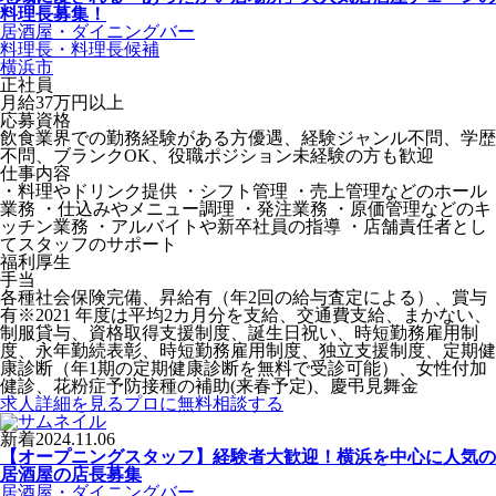
料理長募集！
居酒屋・ダイニングバー
料理長・料理長候補
横浜市
正社員
月給37万円以上
応募資格
飲食業界での勤務経験がある方優遇、経験ジャンル不問、学歴
不問、ブランクOK、役職ポジション未経験の方も歓迎
仕事内容
・料理やドリンク提供 ・シフト管理 ・売上管理などのホール
業務 ・仕込みやメニュー調理 ・発注業務 ・原価管理などのキ
ッチン業務 ・アルバイトや新卒社員の指導 ・店舗責任者とし
てスタッフのサポート
福利厚生
手当
各種社会保険完備、昇給有（年2回の給与査定による）、賞与
有※2021 年度は平均2カ月分を支給、交通費支給、まかない、
制服貸与、資格取得支援制度、誕生日祝い、時短勤務雇用制
度、永年勤続表彰、時短勤務雇用制度、独立支援制度、定期健
康診断（年1期の定期健康診断を無料で受診可能）、女性付加
健診、花粉症予防接種の補助(来春予定)、慶弔見舞金
求人詳細を見る
プロに無料相談する
新着
2024.11.06
【オープニングスタッフ】経験者大歓迎！横浜を中心に人気の
居酒屋の店長募集
居酒屋・ダイニングバー