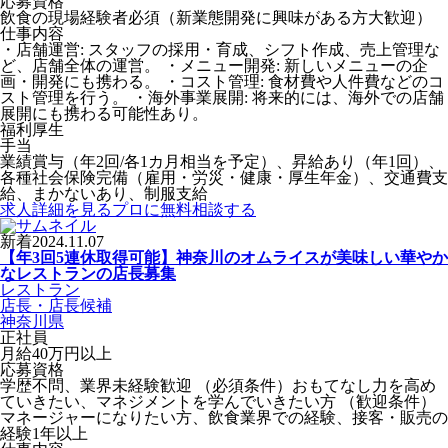
応募資格
飲食の現場経験者必須（新業態開発に興味がある方大歓迎）
仕事内容
・店舗運営: スタッフの採用・育成、シフト作成、売上管理な
ど、店舗全体の運営。 ・メニュー開発: 新しいメニューの企
画・開発にも携わる。 ・コスト管理: 食材費や人件費などのコ
スト管理を行う。 ・海外事業展開: 将来的には、海外での店舗
展開にも携わる可能性あり。
福利厚生
手当
業績賞与（年2回/各1カ月相当を予定）、昇給あり（年1回）、
各種社会保険完備（雇用・労災・健康・厚生年金）、交通費支
給、まかないあり、制服支給
求人詳細を見る
プロに無料相談する
新着
2024.11.07
【年3回5連休取得可能】神奈川のオムライスが美味しい華やか
なレストランの店長募集
レストラン
店長・店長候補
神奈川県
正社員
月給40万円以上
応募資格
学歴不問、業界未経験歓迎 （必須条件）おもてなし力を高め
ていきたい、マネジメントを学んでいきたい方 （歓迎条件）
マネージャーになりたい方、飲食業界での経験、接客・販売の
経験1年以上