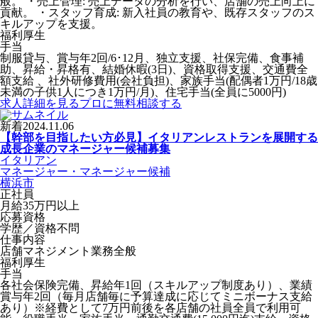
般。 ・売上管理: 売上データの分析を行い、店舗の売上向上に
貢献。 ・スタッフ育成: 新入社員の教育や、既存スタッフのス
キルアップを支援。
福利厚生
手当
制服貸与、賞与年2回/6･12月、独立支援、社保完備、食事補
助、昇給・昇格有、結婚休暇(3日)、資格取得支援、交通費全
額支給 、社外研修費用(会社負担)、家族手当(配偶者1万円/18歳
未満の子供1人につき1万円/月)、住宅手当(全員に5000円)
求人詳細を見る
プロに無料相談する
新着
2024.11.06
【幹部を目指したい方必見】イタリアンレストランを展開する
成長企業のマネージャー候補募集
イタリアン
マネージャー・マネージャー候補
横浜市
正社員
月給35万円以上
応募資格
学歴／資格不問
仕事内容
店舗マネジメント業務全般
福利厚生
手当
各社会保険完備、昇給年1回（スキルアップ制度あり）、業績
賞与年2回（毎月店舗毎に予算達成に応じてミニボーナス支給
あり）※経費として7万円前後を各店舗の社員全員で利用可