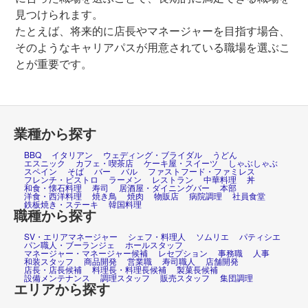
見つけられます。
たとえば、将来的に店長やマネージャーを目指す場合、
そのようなキャリアパスが用意されている職場を選ぶこ
とが重要です。
業種から探す
BBQ
イタリアン
ウェディング・ブライダル
うどん
エスニック
カフェ・喫茶店
ケーキ屋・スイーツ
しゃぶしゃぶ
スペイン
そば
バー
バル
ファストフード・ファミレス
フレンチ・ビストロ
ラーメン
レストラン
中華料理
丼
和食・懐石料理
寿司
居酒屋・ダイニングバー
本部
洋食・西洋料理
焼き鳥
焼肉
物販店
病院調理
社員食堂
鉄板焼き・ステーキ
韓国料理
職種から探す
SV・エリアマネージャー
シェフ・料理人
ソムリエ
パティシエ
パン職人・ブーランジェ
ホールスタッフ
マネージャー・マネージャー候補
レセプション
事務職
人事
和装スタッフ
商品開発
営業職
寿司職人
店舗開発
店長・店長候補
料理長・料理長候補
製菓長候補
設備メンテナンス
調理スタッフ
販売スタッフ
集団調理
エリアから探す