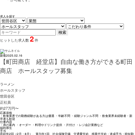
求人を探す
2
ヒットした求人数
件
新着
2025.02.16
【町田商店 経堂店】自由な働き方ができる町田
商店 ホールスタッフ募集
ラーメン
ホールスタッフ
世田谷区
正社員
約27万円〜
応募資格
・飲食業界での勤務経験がある方は優遇 ・年齢不問 ・経験ジャンル不問 ・飲食業界未経験者・新
卒者も歓迎
仕事内容
・席の案内 ・オーダー ・料理やドリンク提供 ・片付け ・レジ会計業務など
福利厚生
手当
昇給年2回（2月・8月）、賞与年1回、社会保険完備、交通費支給、残業代支給・達成手当・時短勤