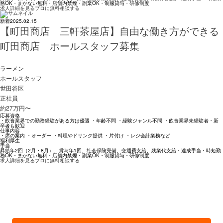
務OK・まかない無料・店舗内禁煙・副業OK・制服貸与・研修制度
求人詳細を見る
プロに無料相談する
新着
2025.02.15
【町田商店 三軒茶屋店】自由な働き方ができる
町田商店 ホールスタッフ募集
ラーメン
ホールスタッフ
世田谷区
正社員
約27万円〜
応募資格
・飲食業界での勤務経験がある方は優遇 ・年齢不問 ・経験ジャンル不問 ・飲食業界未経験者・新
卒者も歓迎
仕事内容
・席の案内 ・オーダー ・料理やドリンク提供 ・片付け ・レジ会計業務など
福利厚生
手当
昇給年2回（2月・8月）、賞与年1回、社会保険完備、交通費支給、残業代支給・達成手当・時短勤
務OK・まかない無料・店舗内禁煙・副業OK・制服貸与・研修制度
求人詳細を見る
プロに無料相談する