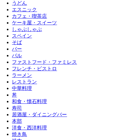
うどん
エスニック
カフェ・喫茶店
ケーキ屋・スイーツ
しゃぶしゃぶ
スペイン
そば
バー
バル
ファストフード・ファミレス
フレンチ・ビストロ
ラーメン
レストラン
中華料理
丼
和食・懐石料理
寿司
居酒屋・ダイニングバー
本部
洋食・西洋料理
焼き鳥