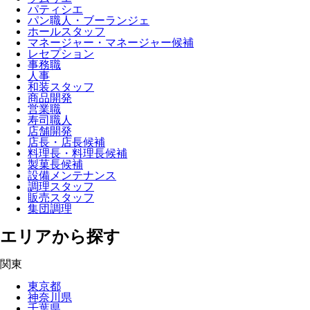
パティシエ
パン職人・ブーランジェ
ホールスタッフ
マネージャー・マネージャー候補
レセプション
事務職
人事
和装スタッフ
商品開発
営業職
寿司職人
店舗開発
店長・店長候補
料理長・料理長候補
製菓長候補
設備メンテナンス
調理スタッフ
販売スタッフ
集団調理
エリアから探す
関東
東京都
神奈川県
千葉県