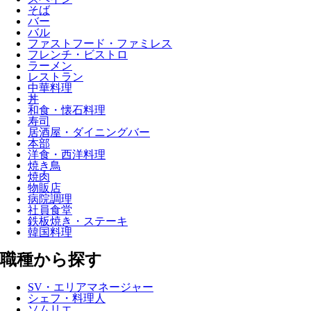
そば
バー
バル
ファストフード・ファミレス
フレンチ・ビストロ
ラーメン
レストラン
中華料理
丼
和食・懐石料理
寿司
居酒屋・ダイニングバー
本部
洋食・西洋料理
焼き鳥
焼肉
物販店
病院調理
社員食堂
鉄板焼き・ステーキ
韓国料理
職種から探す
SV・エリアマネージャー
シェフ・料理人
ソムリエ