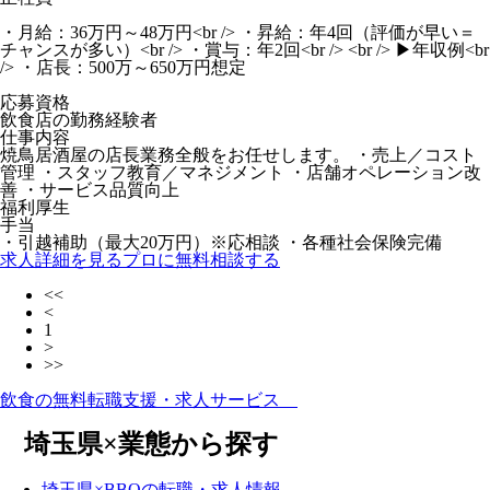
・月給：36万円～48万円<br /> ・昇給：年4回（評価が早い＝
チャンスが多い）<br /> ・賞与：年2回<br /> <br /> ▶年収例<br
/> ・店長：500万～650万円想定
応募資格
飲食店の勤務経験者
仕事内容
焼鳥居酒屋の店長業務全般をお任せします。 ・売上／コスト
管理 ・スタッフ教育／マネジメント ・店舗オペレーション改
善 ・サービス品質向上
福利厚生
手当
・引越補助（最大20万円）※応相談 ・各種社会保険完備
求人詳細を見る
プロに無料相談する
<<
<
1
>
>>
飲食の無料転職支援・求人サービス
埼玉県×業態から探す
埼玉県×BBQの転職・求人情報