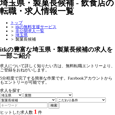
埼玉県・製菓長候補 - 飲食店の
転職・求人情報一覧
トップ
＞
itkの無料支援サービス
＞
非公開求人一覧
＞
埼玉県
＞
製菓長候補
itkの豊富な埼玉県・製菓長候補の求人を
一部ご紹介
求人について詳しく知りたい方は、無料転職エントリーより、
ご登録をおねがいします。
5分程度で完了する簡単な作業です。Facebookアカウントから
もエントリーが可能です。
求人を探す
1
ヒットした求人数
件