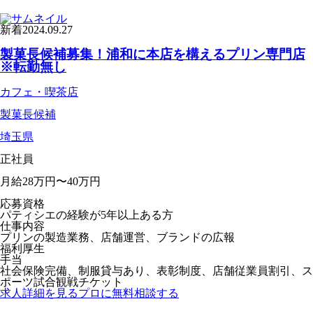
新着
2024.09.27
製菓長候補募集！浦和に本店を構えるプリン専門店
※転勤無し
カフェ・喫茶店
製菓長候補
埼玉県
正社員
月給28万円〜40万円
応募資格
パティシエの経験が5年以上ある方
仕事内容
プリンの製造業務、店舗運営、ブランドの広報
福利厚生
手当
社会保険完備、制服貸与あり、表彰制度、店舗従業員割引、ス
ポーツ試合観戦チケット
求人詳細を見る
プロに無料相談する