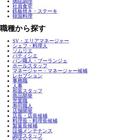
病院調理
社員食堂
鉄板焼き・ステーキ
韓国料理
職種から探す
SV・エリアマネージャー
シェフ・料理人
ソムリエ
パティシエ
パン職人・ブーランジェ
ホールスタッフ
マネージャー・マネージャー候補
レセプション
事務職
人事
和装スタッフ
商品開発
営業職
寿司職人
店舗開発
店長・店長候補
料理長・料理長候補
製菓長候補
設備メンテナンス
調理スタッフ