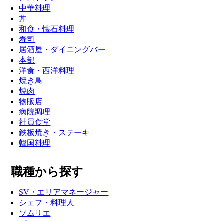
中華料理
丼
和食・懐石料理
寿司
居酒屋・ダイニングバー
本部
洋食・西洋料理
焼き鳥
焼肉
物販店
病院調理
社員食堂
鉄板焼き・ステーキ
韓国料理
職種から探す
SV・エリアマネージャー
シェフ・料理人
ソムリエ