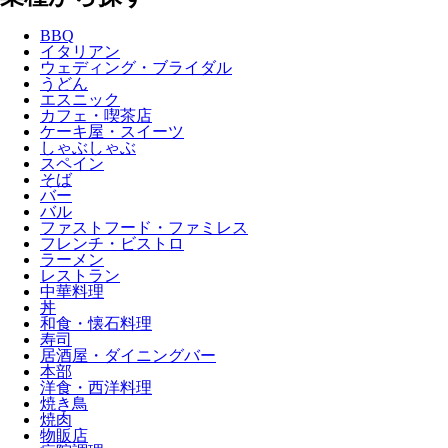
BBQ
イタリアン
ウェディング・ブライダル
うどん
エスニック
カフェ・喫茶店
ケーキ屋・スイーツ
しゃぶしゃぶ
スペイン
そば
バー
バル
ファストフード・ファミレス
フレンチ・ビストロ
ラーメン
レストラン
中華料理
丼
和食・懐石料理
寿司
居酒屋・ダイニングバー
本部
洋食・西洋料理
焼き鳥
焼肉
物販店