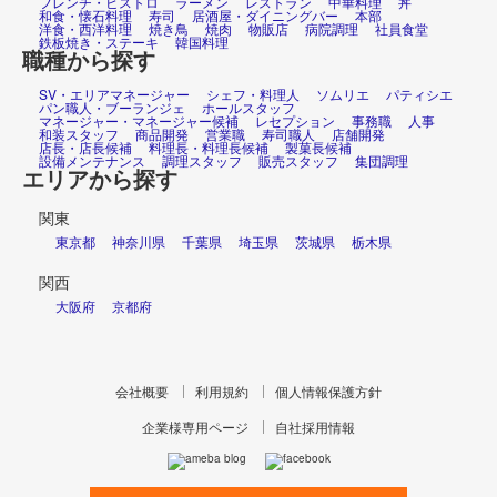
フレンチ・ビストロ
ラーメン
レストラン
中華料理
丼
和食・懐石料理
寿司
居酒屋・ダイニングバー
本部
洋食・西洋料理
焼き鳥
焼肉
物販店
病院調理
社員食堂
鉄板焼き・ステーキ
韓国料理
職種から探す
SV・エリアマネージャー
シェフ・料理人
ソムリエ
パティシエ
パン職人・ブーランジェ
ホールスタッフ
マネージャー・マネージャー候補
レセプション
事務職
人事
和装スタッフ
商品開発
営業職
寿司職人
店舗開発
店長・店長候補
料理長・料理長候補
製菓長候補
設備メンテナンス
調理スタッフ
販売スタッフ
集団調理
エリアから探す
関東
東京都
神奈川県
千葉県
埼玉県
茨城県
栃木県
関西
大阪府
京都府
会社概要
利用規約
個人情報保護方針
企業様専用ページ
自社採用情報