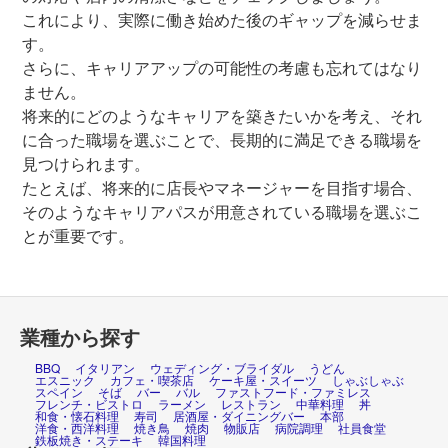
これにより、実際に働き始めた後のギャップを減らせま
す。
さらに、キャリアアップの可能性の考慮も忘れてはなり
ません。
将来的にどのようなキャリアを築きたいかを考え、それ
に合った職場を選ぶことで、長期的に満足できる職場を
見つけられます。
たとえば、将来的に店長やマネージャーを目指す場合、
そのようなキャリアパスが用意されている職場を選ぶこ
とが重要です。
業種から探す
BBQ
イタリアン
ウェディング・ブライダル
うどん
エスニック
カフェ・喫茶店
ケーキ屋・スイーツ
しゃぶしゃぶ
スペイン
そば
バー
バル
ファストフード・ファミレス
フレンチ・ビストロ
ラーメン
レストラン
中華料理
丼
和食・懐石料理
寿司
居酒屋・ダイニングバー
本部
洋食・西洋料理
焼き鳥
焼肉
物販店
病院調理
社員食堂
鉄板焼き・ステーキ
韓国料理