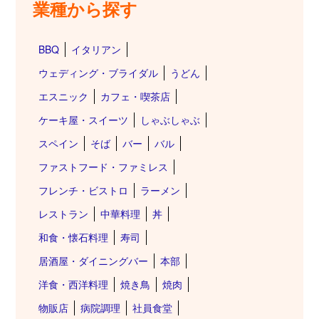
業種から探す
BBQ
イタリアン
ウェディング・ブライダル
うどん
エスニック
カフェ・喫茶店
ケーキ屋・スイーツ
しゃぶしゃぶ
スペイン
そば
バー
バル
ファストフード・ファミレス
フレンチ・ビストロ
ラーメン
レストラン
中華料理
丼
和食・懐石料理
寿司
居酒屋・ダイニングバー
本部
洋食・西洋料理
焼き鳥
焼肉
物販店
病院調理
社員食堂