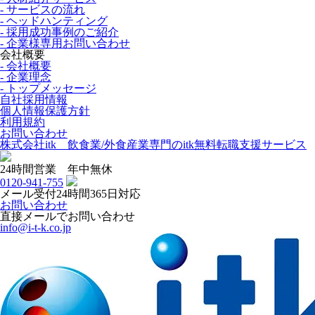
- サービスの流れ
- ヘッドハンティング
- 採用成功事例のご紹介
- 企業様専用お問い合わせ
会社概要
- 会社概要
- 企業理念
- トップメッセージ
自社採用情報
個人情報保護方針
利用規約
お問い合わせ
株式会社itk 飲食業/外食産業専門のitk無料転職支援サービス
24時間営業 年中無休
0120-941-755
メール受付24時間365日対応
お問い合わせ
直接メールでお問い合わせ
info@i-t-k.co.jp