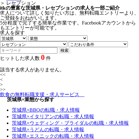
＞
レセプション
itkの豊富な茨城県・レセプションの求人を一部ご紹介
求人について詳しく知りたい方は、無料転職エントリーより、
ご登録をおねがいします。
5分程度で完了する簡単な作業です。Facebookアカウントから
もエントリーが可能です。
求人を探す
0
ヒットした求人数
件
該当する求人がありません。
<<
<
>
>>
飲食の無料転職支援・求人サービス
茨城県×業態から探す
茨城県×BBQの転職・求人情報
茨城県×イタリアンの転職・求人情報
茨城県×ウェディング・ブライダルの転職・求人情報
茨城県×うどんの転職・求人情報
茨城県×エスニックの転職・求人情報