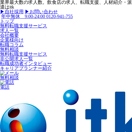
業界最大数の求人数。飲食店の求人、転職支援、人材紹介・派
遣はitk
▶︎自社採用
▶︎お問い合わせ
年中無休 9:00-24:00
0120-941-755
トップ
無料転職支援サービス
求人一覧
会社概要
企業様向け
転職コラム
無料相談
無料転職支援サービス
非公開求人一覧
転職成功者インタビュー
キャリアプランナー紹介
無料相談
電話