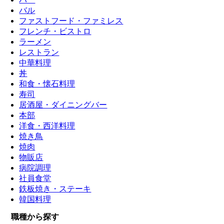
バル
ファストフード・ファミレス
フレンチ・ビストロ
ラーメン
レストラン
中華料理
丼
和食・懐石料理
寿司
居酒屋・ダイニングバー
本部
洋食・西洋料理
焼き鳥
焼肉
物販店
病院調理
社員食堂
鉄板焼き・ステーキ
韓国料理
職種から探す