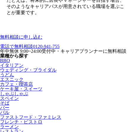
たとえば、将来的に店長やマネージャーを目指す場合、
そのようなキャリアパスが用意されている職場を選ぶこ
とが重要です。
無料相談に申し込む
電話で無料相談
0120-941-755
年中無休 9:00~24:00受付中・キャリアプランナーに無料相談
業種から探す
BBQ
イタリアン
ウェディング・ブライダル
うどん
エスニック
カフェ・喫茶店
ケーキ屋・スイーツ
しゃぶしゃぶ
スペイン
そば
バー
バル
ファストフード・ファミレス
フレンチ・ビストロ
ラーメン
レストラン