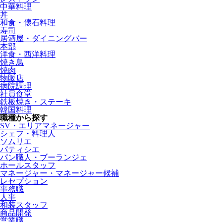
中華料理
丼
和食・懐石料理
寿司
居酒屋・ダイニングバー
本部
洋食・西洋料理
焼き鳥
焼肉
物販店
病院調理
社員食堂
鉄板焼き・ステーキ
韓国料理
職種から探す
SV・エリアマネージャー
シェフ・料理人
ソムリエ
パティシエ
パン職人・ブーランジェ
ホールスタッフ
マネージャー・マネージャー候補
レセプション
事務職
人事
和装スタッフ
商品開発
営業職