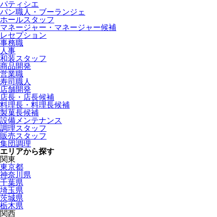
パティシエ
パン職人・ブーランジェ
ホールスタッフ
マネージャー・マネージャー候補
レセプション
事務職
人事
和装スタッフ
商品開発
営業職
寿司職人
店舗開発
店長・店長候補
料理長・料理長候補
製菓長候補
設備メンテナンス
調理スタッフ
販売スタッフ
集団調理
エリアから探す
関東
東京都
神奈川県
千葉県
埼玉県
茨城県
栃木県
関西