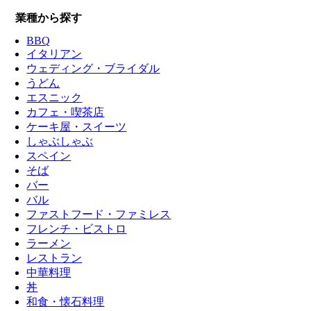
業種から探す
BBQ
イタリアン
ウェディング・ブライダル
うどん
エスニック
カフェ・喫茶店
ケーキ屋・スイーツ
しゃぶしゃぶ
スペイン
そば
バー
バル
ファストフード・ファミレス
フレンチ・ビストロ
ラーメン
レストラン
中華料理
丼
和食・懐石料理