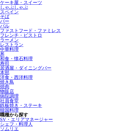
ケーキ屋・スイーツ
しゃぶしゃぶ
スペイン
そば
バー
バル
ファストフード・ファミレス
フレンチ・ビストロ
ラーメン
レストラン
中華料理
丼
和食・懐石料理
寿司
居酒屋・ダイニングバー
本部
洋食・西洋料理
焼き鳥
焼肉
物販店
病院調理
社員食堂
鉄板焼き・ステーキ
韓国料理
職種から探す
SV・エリアマネージャー
シェフ・料理人
ソムリエ