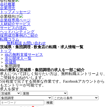
会社概要
会社概要
企業理念
トップメッセージ
企業様向け
企業様専用ページ
人材紹介サービス
サービスの流れ
ヘッドハンティング
採用成功事例のご紹介
転職コラム
無料相談
お問い合わせ
茨城県・集団調理 - 飲食店の転職・求人情報一覧
トップ
＞
itkの無料支援サービス
＞
非公開求人一覧
＞
茨城県
＞
集団調理
itkの豊富な茨城県・集団調理の求人を一部ご紹介
求人について詳しく知りたい方は、無料転職エントリーより、
ご登録をおねがいします。
5分程度で完了する簡単な作業です。Facebookアカウントから
もエントリーが可能です。
求人を探す