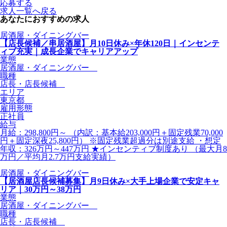
応募する
求人一覧へ戻る
あなたにおすすめの求人
居酒屋・ダイニングバー
【店長候補／串居酒屋】月10日休み×年休120日｜インセンテ
ィブ充実｜成長企業でキャリアアップ
業態
居酒屋・ダイニングバー
職種
店長・店長候補
エリア
東京都
雇用形態
正社員
給与
月給：298,800円～ （内訳：基本給203,000円＋固定残業70,000
円＋固定深夜25,800円） ※固定残業超過分は別途支給 ・想定
年収：326万円～447万円 ★インセンティブ制度あり （最大月8
万円／平均月2.7万円支給実績）
居酒屋・ダイニングバー
【居酒屋店長候補募集】月9日休み×大手上場企業で安定キャ
リア｜30万円～38万円
業態
居酒屋・ダイニングバー
職種
店長・店長候補