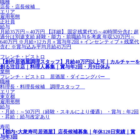
職種
店長・店長候補
エリア
雇用形態
正社員
給与
月給35万円～40万円 【詳細】 固定残業代35～40時間分含む 超
過分は別途支給 経験・能力・前職給与を考慮 年収520万円～
640万円 ※月給×12カ月＋賞与年2回＋インセンティブ＋残業代
含む ※賞与込み平均月給45万円
フレンチ・ビストロ
【創作居酒屋調理スタッフ】月給40万円以上可｜カルチャーを
創る注目店｜料理人募集｜賞与年2回・月9日休み
業態
フレンチ・ビストロ 居酒屋・ダイニングバー
職種
料理長・料理長候補 調理スタッフ
エリア
東京都
雇用形態
給与
・月給：～50万円（経験・スキルにより優遇） ・賞与：年2回
・昇給：給与改定あり
寿司
【都内×大衆寿司居酒屋】店長候補募集｜年休120日実績｜賞
与年3回