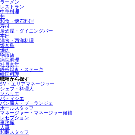
ラーメン
レストラン
中華料理
丼
和食・懐石料理
寿司
居酒屋・ダイニングバー
本部
洋食・西洋料理
焼き鳥
焼肉
物販店
病院調理
社員食堂
鉄板焼き・ステーキ
韓国料理
職種から探す
SV・エリアマネージャー
シェフ・料理人
ソムリエ
パティシエ
パン職人・ブーランジェ
ホールスタッフ
マネージャー・マネージャー候補
レセプション
事務職
人事
和装スタッフ