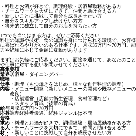
・料理とお酒が好きで、調理経験・居酒屋勤務がある方
・チームワークを大切にできて、仲間と助け合える方
・新しいことに挑戦して自分を成長させたい方
・自分をスキルアップし続けたい方方
・将来的に独立して自分のお店を持ちたい方
1つでも当てはまる方は、ぜひご応募ください！
料理の知識や技術、食の知識を身につけられる環境で、お客様
に喜ばれるやりがいのある仕事です。月収35万円〜70万円。能
力や経験に応じて金額に変動があります。
まずはお気軽にご応募ください。面接を通じて、あなたのこと
や仕事に対する想いを聞かせてください。
募集要項
業界
居酒屋・ダイニングバー
職種
仕事
・調理（もつ焼きをはじめ、様々な創作料理の調理）
内容
・メニュー開発（新しいメニューの開発や既存メニューの
改良）
・店舗運営（店舗の衛生管理、食材管理など）
・スタッフ育成（後輩の育成）
給与
月収35万円〜70万円
応募
調理経験者優遇、経験ジャンルは不問
資格
求め
・料理とお酒が好きで、調理経験・居酒屋勤務がある方
る人
・チームワークを大切にできて、仲間と助け合える方
材・
・新しいことに挑戦して自分を成長させたい方