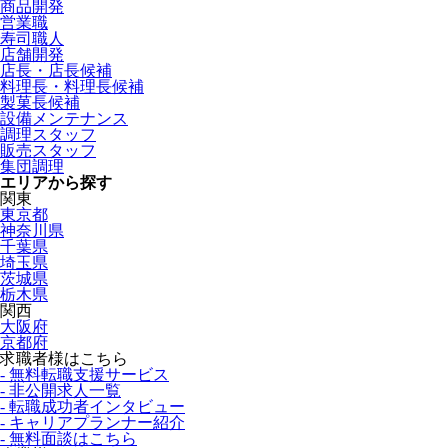
商品開発
営業職
寿司職人
店舗開発
店長・店長候補
料理長・料理長候補
製菓長候補
設備メンテナンス
調理スタッフ
販売スタッフ
集団調理
エリアから探す
関東
東京都
神奈川県
千葉県
埼玉県
茨城県
栃木県
関西
大阪府
京都府
求職者様はこちら
- 無料転職支援サービス
- 非公開求人一覧
- 転職成功者インタビュー
- キャリアプランナー紹介
- 無料面談はこちら