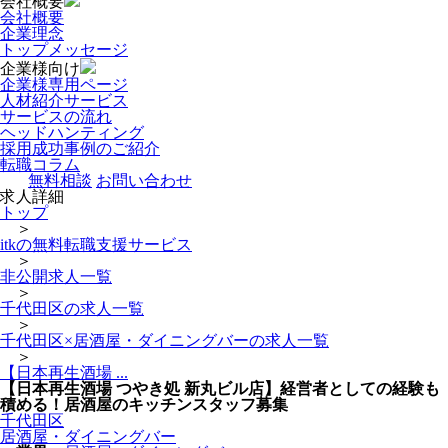
会社概要
会社概要
企業理念
トップメッセージ
企業様向け
企業様専用ページ
人材紹介サービス
サービスの流れ
ヘッドハンティング
採用成功事例のご紹介
転職コラム
無料相談
お問い合わせ
求人詳細
トップ
＞
itkの無料転職支援サービス
＞
非公開求人一覧
＞
千代田区の求人一覧
＞
千代田区×居酒屋・ダイニングバーの求人一覧
＞
【日本再生酒場 ...
【日本再生酒場 つやき処 新丸ビル店】経営者としての経験も
積める！居酒屋のキッチンスタッフ募集
千代田区
居酒屋・ダイニングバー