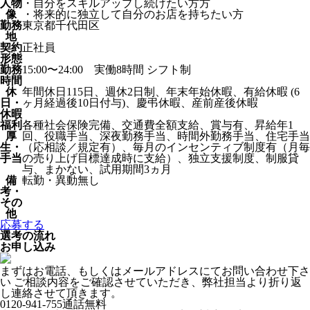
人物
・自分をスキルアップし続けたい方方
像
・将来的に独立して自分のお店を持ちたい方
勤務
東京都千代田区
地
契約
正社員
形態
勤務
15:00〜24:00 実働8時間 シフト制
時間
休
年間休日115日、週休2日制、年末年始休暇、有給休暇 (6
日・
ヶ月経過後10日付与)、慶弔休暇、産前産後休暇
休暇
福利
各種社会保険完備、交通費全額支給、賞与有、昇給年1
厚
回、役職手当、深夜勤務手当、時間外勤務手当、住宅手当
生・
（応相談／規定有）、毎月のインセンティブ制度有（月毎
手当
の売り上げ目標達成時に支給）、独立支援制度、制服貸
与、まかない、試用期間3ヵ月
備
転勤・異動無し
考・
その
他
応募する
選考の流れ
お申し込み
まずはお電話、もしくはメールアドレスにてお問い合わせ下さ
い ご相談内容をご確認させていただき、弊社担当より折り返
し連絡させて頂きます。
0120-941-755
通話無料