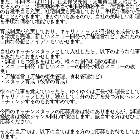
また、年間休日は115日。社会保険完備・交通費全額支給はも
ちろんのこと、深夜勤務手当や時間外勤務手当、住宅手当など
の各種手当も充実。社宅制度も完備しており、手頃な価格で住
むことができます。まかないもあるので、当社の美味しい料理
を手頃な価格て堪能できます。
育成制度が充実しており、キャリアアップが目指せる成長でき
る環境も完備。新しいメニュー開発や店舗運営など、あなたの
自由な発想とアイデアもいかせます。
当社のキッチンスタッフとして入社したら、以下のような仕事
をあなたにおまかせします。
・調理（もつ焼きをはじめ、様々な創作料理の調理）
・メニュー開発（新しいメニューの開発や既存メニューの改
良）
・店舗運営（店舗の衛生管理、食材管理など）
・スタッフ育成（後輩の育成）
徐々に仕事を覚えていったら、ゆくゆくは店長や料理長として
キャリアアップしたり、独立して自分のお店を持つ方向へシフ
トチェンジするのもおすすめです。
今回のキッチンスタッフの応募資格は特にありませんが、調理
経験者は経験ジャンル問わず優遇します。該当する方はぜひご
応募ください。
そんな当店では、以下に当てはまる方のご応募もお待ちしてお
ります。