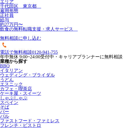
エリア
千代田区 東京都
雇用形態
正社員
給与
約27万円〜
飲食の無料転職支援・求人サービス
無料相談に申し込む
電話で無料相談
0120-941-755
年中無休 9:00~24:00受付中・キャリアプランナーに無料相談
業種から探す
BBQ
イタリアン
ウェディング・ブライダル
うどん
エスニック
カフェ・喫茶店
ケーキ屋・スイーツ
しゃぶしゃぶ
スペイン
そば
バー
バル
ファストフード・ファミレス
フレンチ・ビストロ