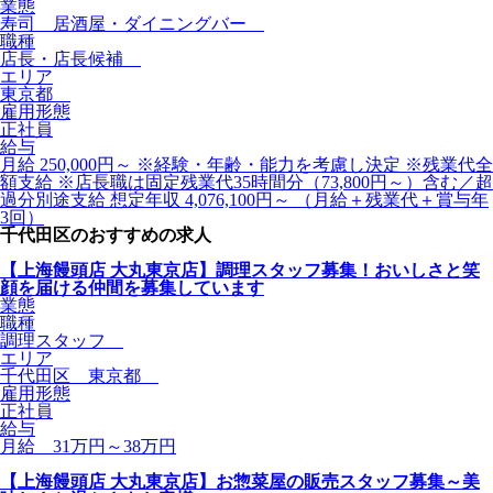
業態
寿司 居酒屋・ダイニングバー
職種
店長・店長候補
エリア
東京都
雇用形態
正社員
給与
月給 250,000円～ ※経験・年齢・能力を考慮し決定 ※残業代全
額支給 ※店長職は固定残業代35時間分（73,800円～）含む／超
過分別途支給 想定年収 4,076,100円～ （月給＋残業代＋賞与年
3回）
千代田区のおすすめの求人
【上海饅頭店 大丸東京店】調理スタッフ募集！おいしさと笑
顔を届ける仲間を募集しています
業態
職種
調理スタッフ
エリア
千代田区 東京都
雇用形態
正社員
給与
月給 31万円～38万円
【上海饅頭店 大丸東京店】お惣菜屋の販売スタッフ募集～美