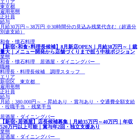
エリア
東京都
雇用形態
正社員
給与
月給30万円～38万円 ※30時間分の見込み残業代含む（超過分
別途支給）
和食・懐石料理
【新宿×和食×料理長候補】8月新店OPEN｜月給38万円～｜裁
量大｜メニュー開発から店舗づくりまで担う中核ポジション
業態
和食・懐石料理 居酒屋・ダイニングバー
職種
料理長・料理長候補 調理スタッフ
エリア
新宿区 東京都
雇用形態
正社員
給与
月給：380,000円～ ・昇給あり ・賞与あり ・交通費全額支給
・役職手当 ・残業手当
居酒屋・ダイニングバー
【新宿×居酒屋】店長候補募集｜月給35万円～40万円｜年収
520万円以上可能｜賞与年2回・独立支援あり
業態
居酒屋・ダイニングバー