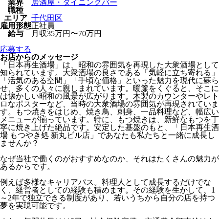
業界
居酒屋・ダイニングバー
職種
エリア
千代田区
雇用形態
正社員
給与
月収35万円〜70万円
応募する
お店からのメッセージ
「日本再生酒場」は、昭和の雰囲気を再現した大衆酒場として
知られています。大衆酒場の良さである「気軽に立ち寄れる」
「活気のある空間」「手頃な価格」といった魅力を現代に蘇ら
せ、多くの人々に親しまれています。暖簾をくぐると、そこに
は懐かしい昭和の風景が広がります。木製のカウンターやレト
ロなポスターなど、当時の大衆酒場の雰囲気が再現されていま
す。もつ焼きをはじめ、焼き鳥、刺身、一品料理など、幅広い
メニューが揃っています。特に、もつ焼きは、新鮮なもつを丁
寧に焼き上げた絶品です。安定した基盤のもと、「日本再生酒
場 もつやき処 新丸ビル店」であなたも私たちと一緒に成長し
ませんか？
なぜ当社で働くのがおすすめなのか、それはたくさんの魅力が
あるからです。
例えば多様なキャリアパス。料理人として成長するだけでな
く、経営者としての経験も積めます。その経験を生かして、1
～2年で独立できる制度があり、若いうちから自分の店を持つ
夢を実現可能です。