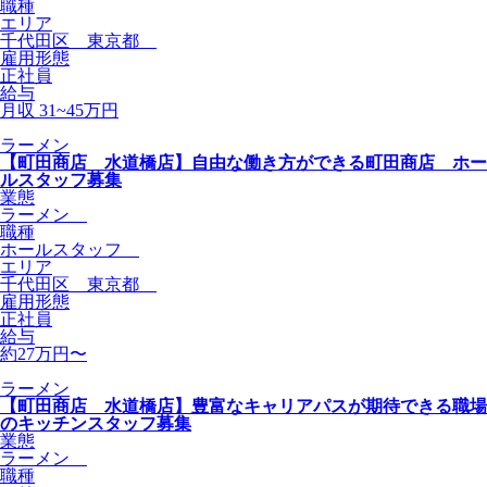
職種
エリア
千代田区 東京都
雇用形態
正社員
給与
月収 31~45万円
ラーメン
【町田商店 水道橋店】自由な働き方ができる町田商店 ホー
ルスタッフ募集
業態
ラーメン
職種
ホールスタッフ
エリア
千代田区 東京都
雇用形態
正社員
給与
約27万円〜
ラーメン
【町田商店 水道橋店】豊富なキャリアパスが期待できる職場
のキッチンスタッフ募集
業態
ラーメン
職種