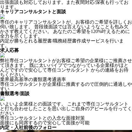
出張面談も対応しております。また夜間対応/深夜も行ってお
ります。
キャリアコンサルタントと面談
専任のキャリアコンサルタントが、お客様のご希望を詳しくお
伺い致します。 普段後面談では言えないようなことも包み欠
かさず教えてください。 あなたのご希望を120%叶えるために
全力を尽くします。
内定が勝ちとれる履歴書/職務経歴書作成サービスを行いま
す。
求人応募
弊社専任コンサルタントがお客様ご希望の企業様にご推薦させ
て頂きます。 既に太いパイプでつながっている企業様がほと
んどですので安心して専任コンサルタント からの連絡をお待
ちください。
業界最高基準の書類選考通過率
専任コンサルタントが企業様に推薦するので圧倒的に通過しや
すい
書類選考/面談
いよいよ企業様との面談です。 これまで専任コンサルタント
と打ち合わせしたことを思い出しご自身のアピールを行ってく
ださい
専任コンサルタントとの入念な面接対策
面接にも同席するので安心して面接が可能
内定・入社前後のフォロー