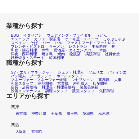
業種から探す
BBQ
イタリアン
ウェディング・ブライダル
うどん
エスニック
カフェ・喫茶店
ケーキ屋・スイーツ
しゃぶしゃぶ
スペイン
そば
バー
バル
ファストフード・ファミレス
フレンチ・ビストロ
ラーメン
レストラン
中華料理
丼
和食・懐石料理
寿司
居酒屋・ダイニングバー
本部
洋食・西洋料理
焼き鳥
焼肉
物販店
病院調理
社員食堂
鉄板焼き・ステーキ
韓国料理
職種から探す
SV・エリアマネージャー
シェフ・料理人
ソムリエ
パティシエ
パン職人・ブーランジェ
ホールスタッフ
マネージャー・マネージャー候補
レセプション
事務職
人事
和装スタッフ
商品開発
営業職
寿司職人
店舗開発
店長・店長候補
料理長・料理長候補
製菓長候補
設備メンテナンス
調理スタッフ
販売スタッフ
集団調理
エリアから探す
関東
東京都
神奈川県
千葉県
埼玉県
茨城県
栃木県
関西
大阪府
京都府