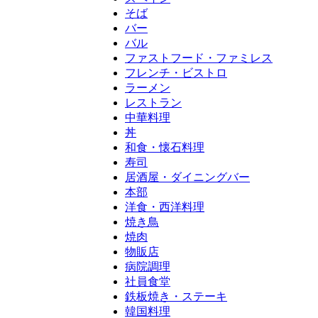
そば
バー
バル
ファストフード・ファミレス
フレンチ・ビストロ
ラーメン
レストラン
中華料理
丼
和食・懐石料理
寿司
居酒屋・ダイニングバー
本部
洋食・西洋料理
焼き鳥
焼肉
物販店
病院調理
社員食堂
鉄板焼き・ステーキ
韓国料理