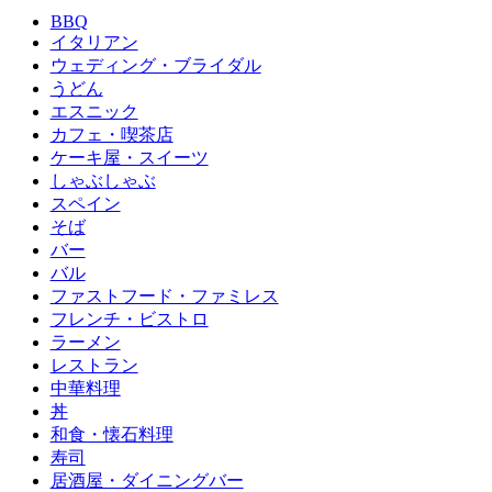
BBQ
イタリアン
ウェディング・ブライダル
うどん
エスニック
カフェ・喫茶店
ケーキ屋・スイーツ
しゃぶしゃぶ
スペイン
そば
バー
バル
ファストフード・ファミレス
フレンチ・ビストロ
ラーメン
レストラン
中華料理
丼
和食・懐石料理
寿司
居酒屋・ダイニングバー