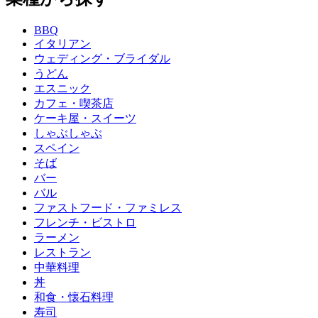
BBQ
イタリアン
ウェディング・ブライダル
うどん
エスニック
カフェ・喫茶店
ケーキ屋・スイーツ
しゃぶしゃぶ
スペイン
そば
バー
バル
ファストフード・ファミレス
フレンチ・ビストロ
ラーメン
レストラン
中華料理
丼
和食・懐石料理
寿司