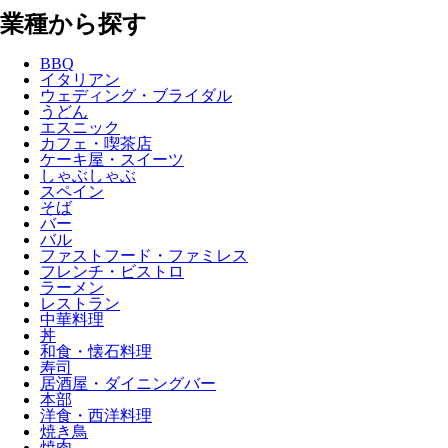
業種から探す
BBQ
イタリアン
ウェディング・ブライダル
うどん
エスニック
カフェ・喫茶店
ケーキ屋・スイーツ
しゃぶしゃぶ
スペイン
そば
バー
バル
ファストフード・ファミレス
フレンチ・ビストロ
ラーメン
レストラン
中華料理
丼
和食・懐石料理
寿司
居酒屋・ダイニングバー
本部
洋食・西洋料理
焼き鳥
焼肉