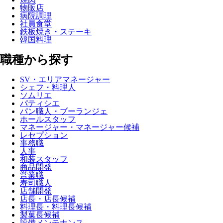
物販店
病院調理
社員食堂
鉄板焼き・ステーキ
韓国料理
職種から探す
SV・エリアマネージャー
シェフ・料理人
ソムリエ
パティシエ
パン職人・ブーランジェ
ホールスタッフ
マネージャー・マネージャー候補
レセプション
事務職
人事
和装スタッフ
商品開発
営業職
寿司職人
店舗開発
店長・店長候補
料理長・料理長候補
製菓長候補
設備メンテナンス