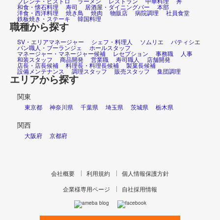
フレンチ・ビストロ
ラーメン
レストラン
中華料理
丼
和食・懐石料理
寿司
居酒屋・ダイニングバー
本部
洋食・西洋料理
焼き鳥
焼肉
物販店
病院調理
社員食堂
鉄板焼き・ステーキ
韓国料理
職種から探す
SV・エリアマネージャー
シェフ・料理人
ソムリエ
パティシエ
パン職人・ブーランジェ
ホールスタッフ
マネージャー・マネージャー候補
レセプション
事務職
人事
和装スタッフ
商品開発
営業職
寿司職人
店舗開発
店長・店長候補
料理長・料理長候補
製菓長候補
設備メンテナンス
調理スタッフ
販売スタッフ
集団調理
エリアから探す
関東
東京都
神奈川県
千葉県
埼玉県
茨城県
栃木県
関西
大阪府
京都府
会社概要
利用規約
個人情報保護方針
企業様専用ページ
自社採用情報