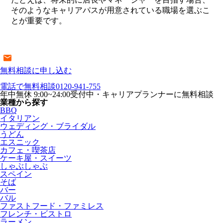
そのようなキャリアパスが用意されている職場を選ぶこ
とが重要です。
無料相談に申し込む
電話で無料相談
0120-941-755
年中無休 9:00~24:00受付中・キャリアプランナーに無料相談
業種から探す
BBQ
イタリアン
ウェディング・ブライダル
うどん
エスニック
カフェ・喫茶店
ケーキ屋・スイーツ
しゃぶしゃぶ
スペイン
そば
バー
バル
ファストフード・ファミレス
フレンチ・ビストロ
ラーメン