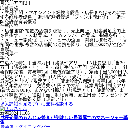
月給35万円以上
応募資格
・学歴不問 ・マネジメント経験者優遇 ・店長またはそれに準
ずる経験者優遇 ・調理経験者優遇（ジャンル問わず） ・調理
師免許保有者優遇
仕事内容
・店舗運営: 複数の店舗を統括し、売上向上、顧客満足度向上
を目指す。 ・人材育成: チームメンバーの育成、指導を行う。
・メニュー開発: 新しいメニューの企画、開発に携わる。 ・店
舗間の連携: 複数の店舗間の連携を図り、組織全体の活性化に
貢献。
福利厚生
手当
中途入社特別手当20万円（諸条件アリ）、PA社員登用手当20
万円（諸条件アリ）、引っ越し手当30万円（諸条件アリ）、社
会保険完備、賞与年2回（最低保証アリ）、家族手当3,000円/人
（規定アリ）、住宅手当1万円/人（規定アリ）、社員紹介手当
最大24万円/人（規定アリ）、健康診断A判定手当年1回、永年
勤続年数給アリ、交通費3万円まで支給、従業員割引制度アリ
(最大20％OFF)、まかない補助アリ(規定アリ)、健康診断、出
戻り制度アリ、役職手当、制服貸与、誕生日会（プレゼントア
リ）、資格取得支援（規定アリ）
求人詳細を見る
プロに無料相談する
新着
2024.11.06
成長企業のもんじゃ焼きが美味しい居酒屋でのマネージャー募
集
居酒屋・ダイニングバー