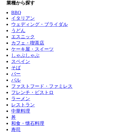
業種から探す
BBQ
イタリアン
ウェディング・ブライダル
うどん
エスニック
カフェ・喫茶店
ケーキ屋・スイーツ
しゃぶしゃぶ
スペイン
そば
バー
バル
ファストフード・ファミレス
フレンチ・ビストロ
ラーメン
レストラン
中華料理
丼
和食・懐石料理
寿司