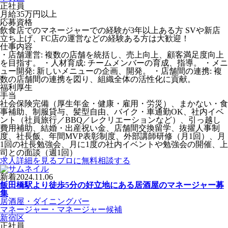
正社員
月給35万円以上
応募資格
飲食店でのマネージャーでの経験が3年以上ある方 SVや新店
立ち上げ、FC店の運営などの経験ある方は大歓迎！
仕事内容
・店舗運営: 複数の店舗を統括し、売上向上、顧客満足度向上
を目指す。 ・人材育成: チームメンバーの育成、指導。 ・メニ
ュー開発: 新しいメニューの企画、開発。 ・店舗間の連携: 複
数の店舗間の連携を図り、組織全体の活性化に貢献。
福利厚生
手当
社会保険完備（厚生年金・健康・雇用・労災）、まかない・食
事補助、制服貸与、髪型自由、バイク・車通勤OK、社内イベ
ント（社員旅行／BBQ／レクリエーションなど）、引っ越し
費用補助、結婚・出産祝い金、店舗間交換留学、抜擢人事制
度、社長飯、年間MVP表彰制度、外部講師研修（月1回）、月
1回の社長勉強会、月に1度の社内イベントや勉強会の開催、上
司との面談（週1回）
求人詳細を見る
プロに無料相談する
新着
2024.11.06
飯田橋駅より徒歩5分の好立地にある居酒屋のマネージャー募
集
居酒屋・ダイニングバー
マネージャー・マネージャー候補
新宿区
正社員