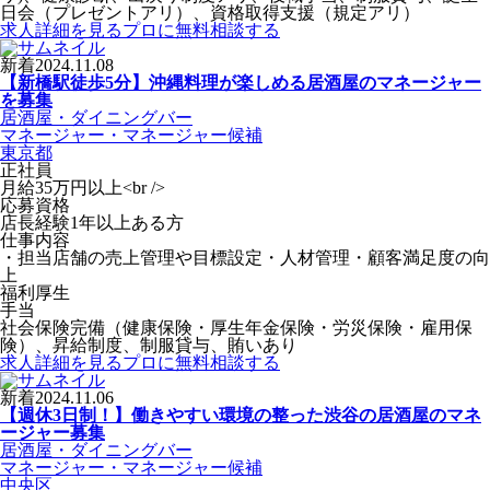
日会（プレゼントアリ）、資格取得支援（規定アリ）
求人詳細を見る
プロに無料相談する
新着
2024.11.08
【新橋駅徒歩5分】沖縄料理が楽しめる居酒屋のマネージャー
を募集
居酒屋・ダイニングバー
マネージャー・マネージャー候補
東京都
正社員
月給35万円以上<br />
応募資格
店長経験1年以上ある方
仕事内容
・担当店舗の売上管理や目標設定・人材管理・顧客満足度の向
上
福利厚生
手当
社会保険完備（健康保険・厚生年金保険・労災保険・雇用保
険）、昇給制度、制服貸与、賄いあり
求人詳細を見る
プロに無料相談する
新着
2024.11.06
【週休3日制！】働きやすい環境の整った渋谷の居酒屋のマネ
ージャー募集
居酒屋・ダイニングバー
マネージャー・マネージャー候補
中央区