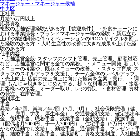
マネージャー・マネージャー候補
中央区
正社員
月給35万円以上
応募資格
複数の店舗管理経験がある方 【歓迎条件】 ・外食チェーンに
おける事業部長・ブランドマネージャー等の経験 ・新店立ち
上げや業態開発に伴うオペレーションのPDCAサイクルを回し
た経験のある方 ・人時生産性の改善に大きな成果を上げた経
験のある方
仕事内容
・店舗運営全般: スタッフのシフト管理、売上管理、顧客対応
など、店舗運営に関する全ての業務。 ・メニュー開発: 新しい
メニューの考案や、既存メニューの改善。 ・スタッフ育成: ス
タッフのスキルアップを支援し、チーム全体のレベルアップ。
・売上向上: 店舗の売上向上に向けた施策を立案・実行。 ・調
理: もんじゃ焼きをはじめとする、様々な料理の調理。 ・接客:
お客様への接客、オーダー取り、レジ対応。 ・食材管理: 食材
の発注、在庫管理。
福利厚生
手当
昇給／年2回、賞与／年2回（3月、9月）、社会保険完備（健
康・、雇用、労災、厚生年金）、交通費全額支給、確定拠出年
金、役職手当、職務手当、残業手当（全額支給）、家族手当
（配偶者月5000円、子一人3000円）、住宅手当（5万円※実家
からの通勤でも支給）、勤続手当、通信費手当、プレゼント手
当、結婚手当、出産手当、健康診断、資格支援制度、入社贈呈
品