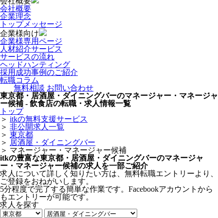
会社概要
会社概要
企業理念
トップメッセージ
企業様向け
企業様専用ページ
人材紹介サービス
サービスの流れ
ヘッドハンティング
採用成功事例のご紹介
転職コラム
無料相談
お問い合わせ
東京都・居酒屋・ダイニングバーのマネージャー・マネージャ
ー候補 - 飲食店の転職・求人情報一覧
トップ
＞
itkの無料支援サービス
＞
非公開求人一覧
＞
東京都
＞
居酒屋・ダイニングバー
＞
マネージャー・マネージャー候補
itkの豊富な東京都・居酒屋・ダイニングバーのマネージャ
ー・マネージャー候補の求人を一部ご紹介
求人について詳しく知りたい方は、無料転職エントリーより、
ご登録をおねがいします。
5分程度で完了する簡単な作業です。Facebookアカウントから
もエントリーが可能です。
求人を探す