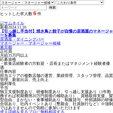
6
ヒットした求人数
件
新着
2024.11.10
【引っ越し手当付】焼き鳥と餃子が自慢の居酒屋のマネージャ
ーを募集
居酒屋・ダイニングバー
マネージャー・マネージャー候補
東京都
正社員
月給35万円以上
応募資格
・飲食店経験者の方歓迎 ・店長またはマネジメント経験者優
遇
仕事内容
担当エリアの複数店舗の運営、業績管理、スタッフ管理、品質
管理、新規出店、売上向上
福利厚生
手当
独立支援制度あり、研修制度あり、引っ越し支援あり（1年勤
務すれば初期費用20万円前後の補助あり）、資格取得支援、髪
型自由、まかない・食事補助あり、制服貸与、外部講師の研修
合宿あり、社内イベントあり（懇親会、社員旅行など）※強制
ではありませんので気軽に参加いただけます
求人詳細を見る
プロに無料相談する