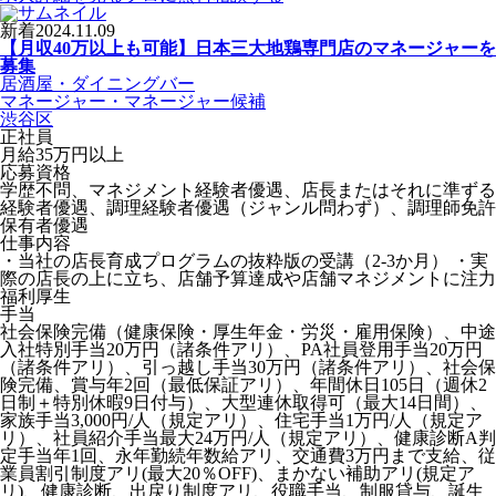
新着
2024.11.09
【月収40万以上も可能】日本三大地鶏専門店のマネージャーを
募集
居酒屋・ダイニングバー
マネージャー・マネージャー候補
渋谷区
正社員
月給35万円以上
応募資格
学歴不問、マネジメント経験者優遇、店長またはそれに準ずる
経験者優遇、調理経験者優遇（ジャンル問わず）、調理師免許
保有者優遇
仕事内容
・当社の店長育成プログラムの抜粋版の受講（2-3か月） ・実
際の店長の上に立ち、店舗予算達成や店舗マネジメントに注力
福利厚生
手当
社会保険完備（健康保険・厚生年金・労災・雇用保険）、中途
入社特別手当20万円（諸条件アリ）、PA社員登用手当20万円
（諸条件アリ）、引っ越し手当30万円（諸条件アリ）、社会保
険完備、賞与年2回（最低保証アリ）、年間休日105日（週休2
日制＋特別休暇9日付与）、大型連休取得可（最大14日間）、
家族手当3,000円/人（規定アリ）、住宅手当1万円/人（規定ア
リ）、社員紹介手当最大24万円/人（規定アリ）、健康診断A判
定手当年1回、永年勤続年数給アリ、交通費3万円まで支給、従
業員割引制度アリ(最大20％OFF)、まかない補助アリ(規定ア
リ)、健康診断、出戻り制度アリ、役職手当、制服貸与、誕生