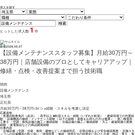
求人を探す
1
ヒットした求人数
件
新着
2026.05.07
【設備メンテナンススタッフ募集】月給30万円～
38万円｜店舗設備のプロとしてキャリアアップ｜
修繕・点検・改善提案まで担う技術職
焼肉
設備メンテナンス
埼玉県
正社員
月給30万円～38万円<br /> ※経験・スキルを考慮し決定
応募資格
・普通自動車免許（必須） ・高卒以上 ■歓迎スキル・経験（いずれか歓迎） ・建築現場での作業経
験 ・設備機器の修繕・メンテナンス経験 ＜以下の経験・資格をお持ちの方は優遇＞ ・第二種電気
工事士 ・空調・換気設備の施工／修繕経験 ・冷蔵設備の施工／修繕経験 ・大工・建築関連の業務
経験 ・家電製品などの商品開発経験
仕事内容
・店舗設備（空調・冷蔵・換気・建物など）の修繕対応 ・定期点検および安全確認業務 ・店舗スタ
ッフへの設備機器の取り扱い・清掃指導 ・修繕・清掃方法の効率化に向けた企画・検証・導入 ・新