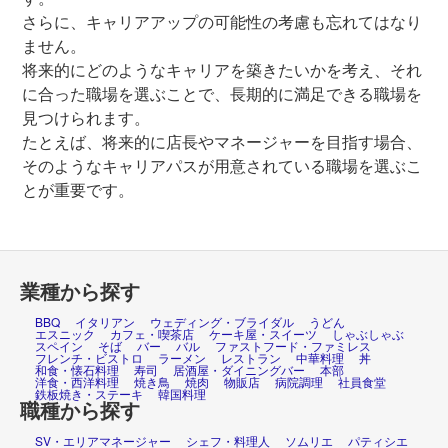
さらに、キャリアアップの可能性の考慮も忘れてはなり
ません。
将来的にどのようなキャリアを築きたいかを考え、それ
に合った職場を選ぶことで、長期的に満足できる職場を
見つけられます。
たとえば、将来的に店長やマネージャーを目指す場合、
そのようなキャリアパスが用意されている職場を選ぶこ
とが重要です。
業種から探す
BBQ
イタリアン
ウェディング・ブライダル
うどん
エスニック
カフェ・喫茶店
ケーキ屋・スイーツ
しゃぶしゃぶ
スペイン
そば
バー
バル
ファストフード・ファミレス
フレンチ・ビストロ
ラーメン
レストラン
中華料理
丼
和食・懐石料理
寿司
居酒屋・ダイニングバー
本部
洋食・西洋料理
焼き鳥
焼肉
物販店
病院調理
社員食堂
鉄板焼き・ステーキ
韓国料理
職種から探す
SV・エリアマネージャー
シェフ・料理人
ソムリエ
パティシエ