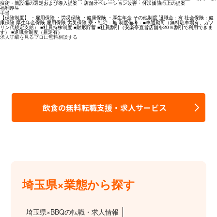
技術・新設備の選定および導入提案 ・店舗オペレーション改善・付加価値向上の提案
福利厚生
手当
【保険制度】 ・雇用保険 ・労災保険 ・健康保険 ・厚生年金 その他制度 退職金：有 社会保険：健
康保険 厚生年金保険 雇用保険 労災保険 寮・社宅：無 制度備考：■車通勤可（無料駐車場有、ガソ
リン代規定支給） ■社員持株制度 ■財形貯蓄 ■社員割引（安楽亭直営店舗を20％割引で利用できま
す） ■退職金制度（規定有）
求人詳細を見る
プロに無料相談する
飲食の無料転職支援・求人サービス
埼玉県×業態から探す
埼玉県×BBQの転職・求人情報