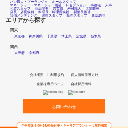
パン職人・ブーランジェ
ホールスタッフ
マネージャー・マネージャー候補
レセプション
事務職
人事
和装スタッフ
商品開発
営業職
寿司職人
店舗開発
店長・店長候補
料理長・料理長候補
製菓長候補
設備メンテナンス
調理スタッフ
販売スタッフ
集団調理
エリアから探す
関東
東京都
神奈川県
千葉県
埼玉県
茨城県
栃木県
関西
大阪府
京都府
会社概要
利用規約
個人情報保護方針
企業様専用ページ
自社採用情報
お問い合わせ
年中無休 9:00~24:00受付中・キャリアプランナーに無料相談