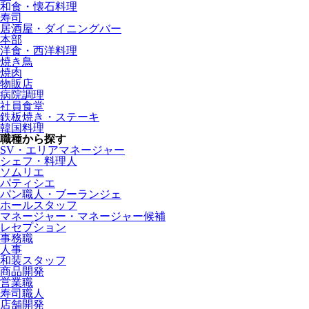
和食・懐石料理
寿司
居酒屋・ダイニングバー
本部
洋食・西洋料理
焼き鳥
焼肉
物販店
病院調理
社員食堂
鉄板焼き・ステーキ
韓国料理
職種から探す
SV・エリアマネージャー
シェフ・料理人
ソムリエ
パティシエ
パン職人・ブーランジェ
ホールスタッフ
マネージャー・マネージャー候補
レセプション
事務職
人事
和装スタッフ
商品開発
営業職
寿司職人
店舗開発