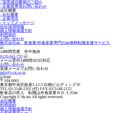
- 採用成功事例のご紹介
- 企業様専用お問い合わせ
会社概要
- 会社概要
- 企業理念
- トップメッセージ
自社採用情報
個人情報保護方針
利用規約
お問い合わせ
株式会社itk 飲食業/外食産業専門のitk無料転職支援サービス
24時間営業 年中無休
0120-941-755
メール受付24時間365日対応
お問い合わせ
直接メールでお問い合わせ
info@i-t-k.co.jp
〒104-0061
東京都中央区銀座5-12-5 白鶴ビルディング5F
TEL.03-5148-2102 (代) FAX.03-5148-2122
飲食店の求人 転職は外食産業ＮＯ.１のitk
Copyright © itk.inc All rights reserverd.
会社概要
利用規約
個人情報保護方針
企業様専用ページ