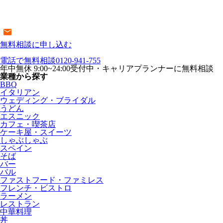
無料相談に申し込む
電話で無料相談
0120-941-755
年中無休 9:00~24:00受付中・キャリアプランナーに無料相談
業種から探す
BBQ
イタリアン
ウェディング・ブライダル
うどん
エスニック
カフェ・喫茶店
ケーキ屋・スイーツ
しゃぶしゃぶ
スペイン
そば
バー
バル
ファストフード・ファミレス
フレンチ・ビストロ
ラーメン
レストラン
中華料理
丼