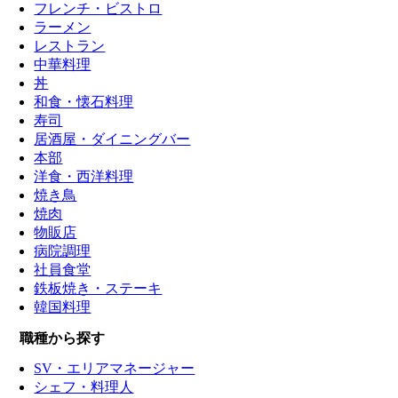
フレンチ・ビストロ
ラーメン
レストラン
中華料理
丼
和食・懐石料理
寿司
居酒屋・ダイニングバー
本部
洋食・西洋料理
焼き鳥
焼肉
物販店
病院調理
社員食堂
鉄板焼き・ステーキ
韓国料理
職種から探す
SV・エリアマネージャー
シェフ・料理人