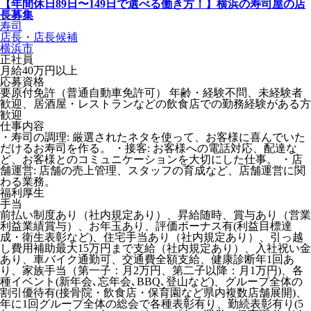
【年間休日89日〜149日で選べる働き方！】横浜の寿司屋の店
長募集
寿司
店長・店長候補
横浜市
正社員
月給40万円以上
応募資格
要原付免許（普通自動車免許可） 年齢・経験不問、未経験者
歓迎、居酒屋・レストランなどの飲食店での勤務経験がある方
歓迎
仕事内容
・寿司の調理: 厳選されたネタを使って、お客様に喜んでいた
だけるお寿司を作る。 ・接客: お客様への電話対応、配達な
ど、お客様とのコミュニケーションを大切にした仕事。 ・店
舗運営: 店舗の売上管理、スタッフの育成など、店舗運営に関
わる業務。
福利厚生
手当
前払い制度あり（社内規定あり）、昇給随時、賞与あり（営業
利益業績賞与）、お年玉あり、評価ボーナス有(利益目標達
成・衛生表彰など)、住宅手当あり（社内規定あり）、引っ越
し費用補助最大15万円まで支給（社内規定あり）、入社祝い金
あり、車バイク通勤可、交通費全額支給、健康診断年1回あ
り、家族手当（第一子：月2万円、第二子以降：月1万円)、各
種イベント(新年会､忘年会､BBQ､登山など)、グループ全体の
割引優待有(接骨院・飲食店・保育園など県内複数店舗展開)、
年に1回グループ全体の総会で各種表彰有り、勤続表彰有り(5