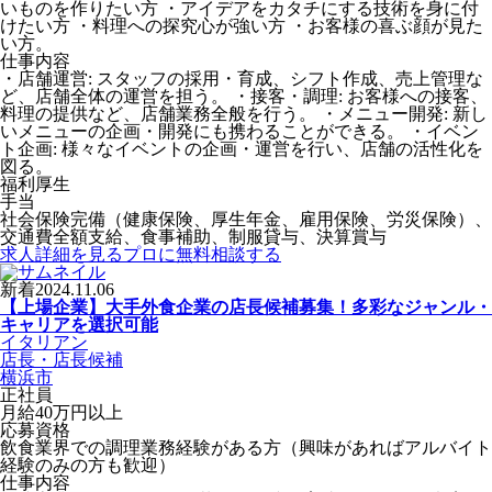
いものを作りたい方 ・アイデアをカタチにする技術を身に付
けたい方 ・料理への探究心が強い方 ・お客様の喜ぶ顔が見た
い方。
仕事内容
・店舗運営: スタッフの採用・育成、シフト作成、売上管理な
ど、店舗全体の運営を担う。 ・接客・調理: お客様への接客、
料理の提供など、店舗業務全般を行う。 ・メニュー開発: 新し
いメニューの企画・開発にも携わることができる。 ・イベン
ト企画: 様々なイベントの企画・運営を行い、店舗の活性化を
図る。
福利厚生
手当
社会保険完備（健康保険、厚生年金、雇用保険、労災保険）、
交通費全額支給、食事補助、制服貸与、決算賞与
求人詳細を見る
プロに無料相談する
新着
2024.11.06
【上場企業】大手外食企業の店長候補募集！多彩なジャンル・
キャリアを選択可能
イタリアン
店長・店長候補
横浜市
正社員
月給40万円以上
応募資格
飲食業界での調理業務経験がある方（興味があればアルバイト
経験のみの方も歓迎）
仕事内容