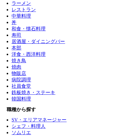
ラーメン
レストラン
中華料理
丼
和食・懐石料理
寿司
居酒屋・ダイニングバー
本部
洋食・西洋料理
焼き鳥
焼肉
物販店
病院調理
社員食堂
鉄板焼き・ステーキ
韓国料理
職種から探す
SV・エリアマネージャー
シェフ・料理人
ソムリエ