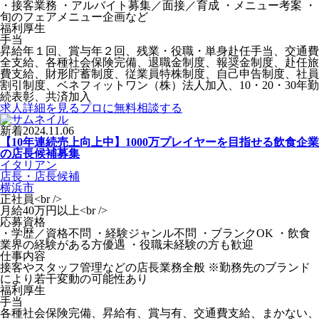
・接客業務 ・アルバイト募集／面接／育成 ・メニュー考案 ・
旬のフェアメニュー企画など
福利厚生
手当
昇給年１回、賞与年２回、残業・役職・単身赴任手当、交通費
全支給、各種社会保険完備、退職金制度、報奨金制度、赴任旅
費支給、財形貯蓄制度、従業員特株制度、自己申告制度、社員
割引制度、ベネフィットワン（株）法人加入、10・20・30年勤
続表彰、共済加入
求人詳細を見る
プロに無料相談する
新着
2024.11.06
【10年連続売上向上中】1000万プレイヤーを目指せる飲食企業
の店長候補募集
イタリアン
店長・店長候補
横浜市
正社員<br />
月給40万円以上<br />
応募資格
・学歴／資格不問 ・経験ジャンル不問 ・ブランクOK ・飲食
業界の経験がある方優遇 ・役職未経験の方も歓迎
仕事内容
接客やスタッフ管理などの店長業務全般 ※勤務先のブランド
により若干変動の可能性あり
福利厚生
手当
各種社会保険完備、昇給有、賞与有、交通費支給、まかない、