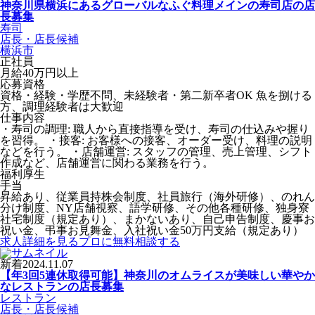
神奈川県横浜にあるグローバルなふぐ料理メインの寿司店の店
長募集
寿司
店長・店長候補
横浜市
正社員
月給40万円以上
応募資格
資格・経験・学歴不問、未経験者・第二新卒者OK 魚を捌ける
方、調理経験者は大歓迎
仕事内容
・寿司の調理: 職人から直接指導を受け、寿司の仕込みや握り
を習得。 ・接客: お客様への接客、オーダー受け、料理の説明
などを行う。 ・店舗運営: スタッフの管理、売上管理、シフト
作成など、店舗運営に関わる業務を行う。
福利厚生
手当
昇給あり、従業員持株会制度、社員旅行（海外研修）、のれん
分け制度、NY店舗視察、語学研修、その他各種研修、独身寮
社宅制度（規定あり）、まかないあり、自己申告制度、慶事お
祝い金、弔事お見舞金、入社祝い金50万円支給（規定あり）
求人詳細を見る
プロに無料相談する
新着
2024.11.07
【年3回5連休取得可能】神奈川のオムライスが美味しい華やか
なレストランの店長募集
レストラン
店長・店長候補