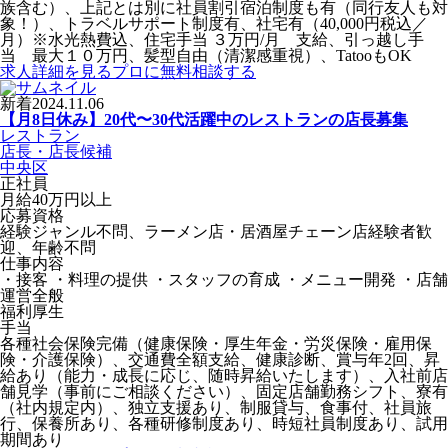
族含む）、上記とは別に社員割引宿泊制度も有（同行友人も対
象！）、トラベルサポート制度有、社宅有（40,000円税込／
月）※水光熱費込、住宅手当 ３万円/月 支給、引っ越し手
当 最大１０万円、髪型自由（清潔感重視）、TatooもOK
求人詳細を見る
プロに無料相談する
新着
2024.11.06
【月8日休み】20代〜30代活躍中のレストランの店長募集
レストラン
店長・店長候補
中央区
正社員
月給40万円以上
応募資格
経験ジャンル不問、ラーメン店・居酒屋チェーン店経験者歓
迎、年齢不問
仕事内容
・接客 ・料理の提供 ・スタッフの育成 ・メニュー開発 ・店舗
運営全般
福利厚生
手当
各種社会保険完備（健康保険・厚生年金・労災保険・雇用保
険・介護保険）、交通費全額支給、健康診断、賞与年2回、昇
給あり（能力・成長に応じ、随時昇給いたします）、入社前店
舗見学（事前にご相談ください）、固定店舗勤務シフト、寮有
（社内規定内）、独立支援あり、制服貸与、食事付、社員旅
行、保養所あり、各種研修制度あり、時短社員制度あり、試用
期間あり