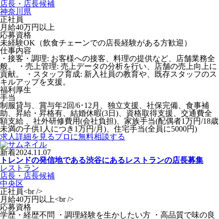
店長・店長候補
神奈川県
正社員
月給40万円以上
応募資格
未経験OK（飲食チェーンでの店長経験がある方歓迎）
仕事内容
・接客・調理: お客様への接客、料理の提供など、店舗業務全
般。 ・売上管理: 売上データの分析を行い、店舗の売上向上に
貢献。 ・スタッフ育成: 新入社員の教育や、既存スタッフのス
キルアップを支援。
福利厚生
手当
制服貸与、賞与年2回/6･12月、独立支援、社保完備、食事補
助、昇給・昇格有、結婚休暇(3日)、資格取得支援、交通費全
額支給 、社外研修費用(会社負担)、家族手当(配偶者1万円/18歳
未満の子供1人につき1万円/月)、住宅手当(全員に5000円)
求人詳細を見る
プロに無料相談する
新着
2024.11.07
トレンドの発信地である渋谷にあるレストランの店長募集
レストラン
店長・店長候補
中央区
正社員<br />
月給40万円以上<br />
応募資格
学歴・経歴不問 ・調理経験を生かしたい方 ・高品質で味の良