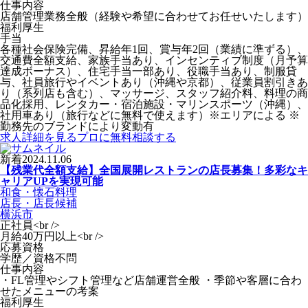
仕事内容
店舗管理業務全般（経験や希望に合わせてお任せいたします）
福利厚生
手当
各種社会保険完備、昇給年1回、賞与年2回（業績に準ずる）、
交通費全額支給、家族手当あり、インセンティブ制度（月予算
達成ボーナス）、住宅手当一部あり、役職手当あり、制服貸
与、社員旅行やイベントあり（沖縄や京都）、従業員割引きあ
り（系列店も含む）、マッサージ、スタッフ紹介料、料理の商
品化採用、レンタカー・宿泊施設・マリンスポーツ（沖縄）、
社用車あり（旅行などに無料で使えます）※エリアによる ※
勤務先のブランドにより変動有
求人詳細を見る
プロに無料相談する
新着
2024.11.06
【残業代全額支給】全国展開レストランの店長募集！多彩なキ
ャリアUPを実現可能
和食・懐石料理
店長・店長候補
横浜市
正社員<br />
月給40万円以上<br />
応募資格
学歴／資格不問
仕事内容
・FL管理やシフト管理など店舗運営全般 ・季節や客層に合わ
せたメニューの考案
福利厚生