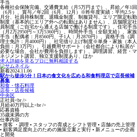
手当
各種社会保険完備、交通費支給（月5万円まで）、昇給／年1回
（6月）、賞与／年2回（6月、12月）※昨年度実績：平均2.5ヶ
月分、社員持株制度、退職金制度、制服貸与、エリア限定転勤
制度（基本的にエリア外への転勤はありません）、店舗限定社
員制度（ご自宅から通える店舗で働ける制度です）、住宅手当
（月2万2950円～3万5360円）、時間外手当（全額支給）、家族
手当（配偶者：月8560円、子1人：月2870円）、資格手当（調
理士免許：月4000円）、社宅借り上げ制度※単身・家族（本人
負担：月3万円）、引越費用サポート（会社都合により転居が
必要な場合、会社が費用を負担します）、調理講習、経営・マ
ネジメント講習、独立支援制度あり、ほか
求人詳細を見る
プロに無料相談する
新着
2024.11.06
駅から徒歩5分！日本の食文化を広める和食料理店で店長候補
募集
和食・懐石料理
店長・店長候補
中央区
正社員<br />
月給40万円以上<br />
応募資格
35歳未満の方
仕事内容
• 接客 ・調理 • スタッフの育成とシフト管理 • 店舗の売上管理
• 顧客満足度向上のための施策立案と実行 • 新メニューの企画
と開発