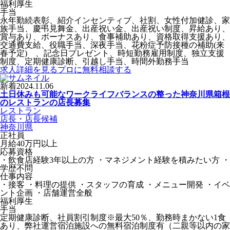
福利厚生
手当
永年勤続表彰、紹介インセンティブ、社割、女性付加健診、家
族手当、慶弔見舞金、出産祝い金、出産祝い制度、昇給あり、
賞与あり、ボーナスあり、食事補助あり、資格取得支援あり、
交通費支給、役職手当、深夜手当、花粉症予防接種の補助(来
春予定) 、記念日プレゼント、時短勤務雇用制度、独立支援
制度、定期健康診断、引越し手当、時間外勤務手当
求人詳細を見る
プロに無料相談する
新着
2024.11.06
土日休みも可能なワークライフバランスの整った神奈川県箱根
のレストランの店長募集
レストラン
店長・店長候補
神奈川県
正社員
月給40万円以上
応募資格
・飲食店経験3年以上の方 ・マネジメント経験を積みたい方 ・
学歴不問
仕事内容
・接客 ・料理の提供 ・スタッフの育成 ・メニュー開発 ・イベ
ント企画 ・店舗運営全般
福利厚生
手当
定期健康診断、社員割引制度※最大50％、勤務時まかない1食
あり、弊社運営宿泊施設への無料宿泊制度有（二親等以内の家