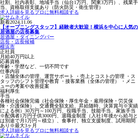
社割、社内表彰、地域手当（仙台1万円、関東3万円）、残業手
当、資格取得支援あり（防火防災・衛生管理）
求人詳細を見る
プロに無料相談する
新着
2024.11.06
【オープニングスタッフ】経験者大歓迎！横浜を中心に人気の
居酒屋の店長募集
居酒屋・ダイニングバー
店長・店長候補
横浜市
正社員
月給40万円以上
応募資格
年齢・学歴など、一切不問です
仕事内容
・店舗全体の管理、運営サポート ・売上とコストの管理 ・ス
タッフのシフト管理や教育 ・接客業務（全体の管理） ・メニ
ューの考案や改善提案
福利厚生
手当
各種社会保険完備（社会保険・厚生年金・雇用保険・労災保
険・介護保険）、交通費全額支給、昇給随時、決算賞与※実績
による例）30万円～100万円、役職手当、技能手当、家族手当
※配偶者1万円子供3000円、退職金制度（入社1年後から給与と
は別途で月1万円～積立）、食事付、独立支援制度、試用期間
あり※最大3ヶ月
求人詳細を見る
プロに無料相談する