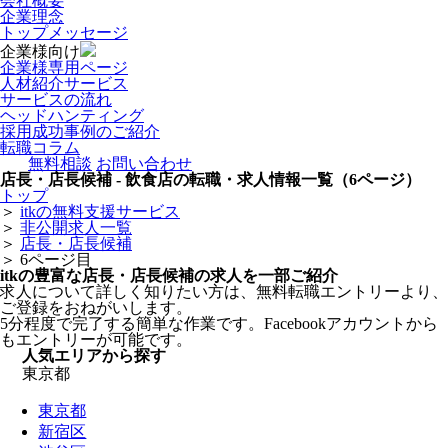
会社概要
企業理念
トップメッセージ
企業様向け
企業様専用ページ
人材紹介サービス
サービスの流れ
ヘッドハンティング
採用成功事例のご紹介
転職コラム
無料相談
お問い合わせ
店長・店長候補 - 飲食店の転職・求人情報一覧（6ページ）
トップ
＞
itkの無料支援サービス
＞
非公開求人一覧
＞
店長・店長候補
＞
6ページ目
itkの豊富な店長・店長候補の求人を一部ご紹介
求人について詳しく知りたい方は、無料転職エントリーより、
ご登録をおねがいします。
5分程度で完了する簡単な作業です。Facebookアカウントから
もエントリーが可能です。
人気エリアから探す
東京都
東京都
新宿区