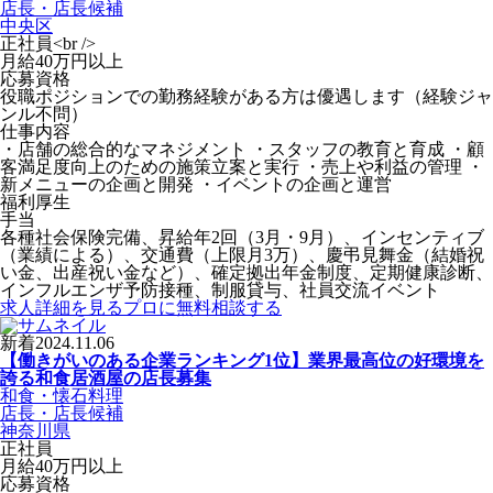
店長・店長候補
中央区
正社員<br />
月給40万円以上
応募資格
役職ポジションでの勤務経験がある方は優遇します（経験ジャ
ンル不問）
仕事内容
・店舗の総合的なマネジメント ・スタッフの教育と育成 ・顧
客満足度向上のための施策立案と実行 ・売上や利益の管理 ・
新メニューの企画と開発 ・イベントの企画と運営
福利厚生
手当
各種社会保険完備、昇給年2回（3月・9月）、インセンティブ
（業績による）、交通費（上限月3万）、慶弔見舞金（結婚祝
い金、出産祝い金など）、確定拠出年金制度、定期健康診断、
インフルエンザ予防接種、制服貸与、社員交流イベント
求人詳細を見る
プロに無料相談する
新着
2024.11.06
【働きがいのある企業ランキング1位】業界最高位の好環境を
誇る和食居酒屋の店長募集
和食・懐石料理
店長・店長候補
神奈川県
正社員
月給40万円以上
応募資格