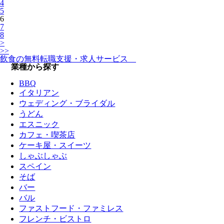
4
5
6
7
8
>
>>
飲食の無料転職支援・求人サービス
業種から探す
BBQ
イタリアン
ウェディング・ブライダル
うどん
エスニック
カフェ・喫茶店
ケーキ屋・スイーツ
しゃぶしゃぶ
スペイン
そば
バー
バル
ファストフード・ファミレス
フレンチ・ビストロ