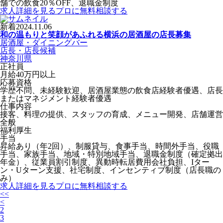
舗での飲食20％OFF、退職金制度
求人詳細を見る
プロに無料相談する
新着
2024.11.06
和の温もりと笑顔があふれる横浜の居酒屋の店長募集
居酒屋・ダイニングバー
店長・店長候補
神奈川県
正社員
月給40万円以上
応募資格
学歴不問、未経験歓迎、居酒屋業態の飲食店経験者優遇、店長
またはマネジメント経験者優遇
仕事内容
接客、料理の提供、スタッフの育成、メニュー開発、店舗運営
全般
福利厚生
手当
昇給あり（年2回）、制服貸与、食事手当、時間外手当、役職
手当、家族手当、地域・特別地域手当、退職金制度（確定拠出
年金）、従業員割引制度、異動時転居費用会社負担、Iター
ン・Uターン支援、社宅制度、インセンティブ制度（店長職の
み）
求人詳細を見る
プロに無料相談する
<<
<
2
3