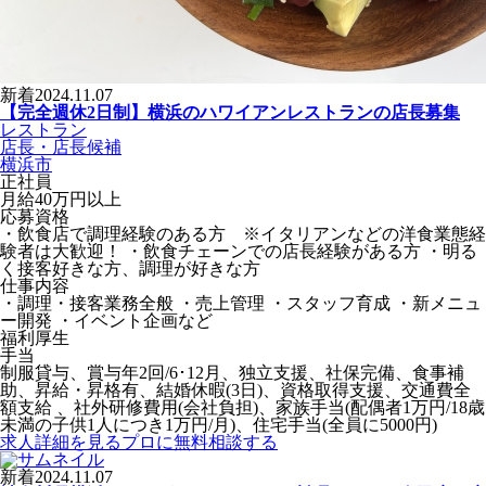
新着
2024.11.07
【完全週休2日制】横浜のハワイアンレストランの店長募集
レストラン
店長・店長候補
横浜市
正社員
月給40万円以上
応募資格
・飲食店で調理経験のある方 ※イタリアンなどの洋食業態経
験者は大歓迎！ ・飲食チェーンでの店長経験がある方 ・明る
く接客好きな方、調理が好きな方
仕事内容
・調理・接客業務全般 ・売上管理 ・スタッフ育成 ・新メニュ
ー開発 ・イベント企画など
福利厚生
手当
制服貸与、賞与年2回/6･12月、独立支援、社保完備、食事補
助、昇給・昇格有、結婚休暇(3日)、資格取得支援、交通費全
額支給 、社外研修費用(会社負担)、家族手当(配偶者1万円/18歳
未満の子供1人につき1万円/月)、住宅手当(全員に5000円)
求人詳細を見る
プロに無料相談する
新着
2024.11.07