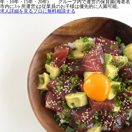
年・10年・15年・20年) 、グループ内で運営の保育園(海老名
市内に3ヶ所運営)は従業員のお子様は優先的に入園可能。
求人詳細を見る
プロに無料相談する