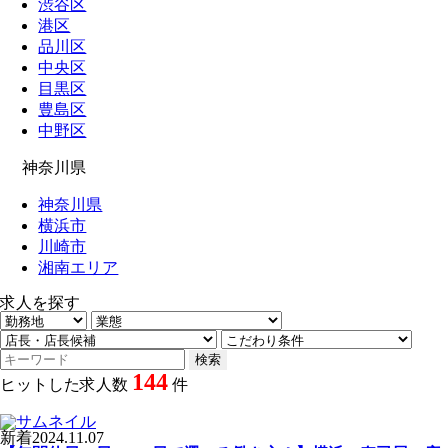
渋谷区
港区
品川区
中央区
目黒区
豊島区
中野区
神奈川県
神奈川県
横浜市
川崎市
湘南エリア
求人を探す
144
ヒットした求人数
件
新着
2024.11.07