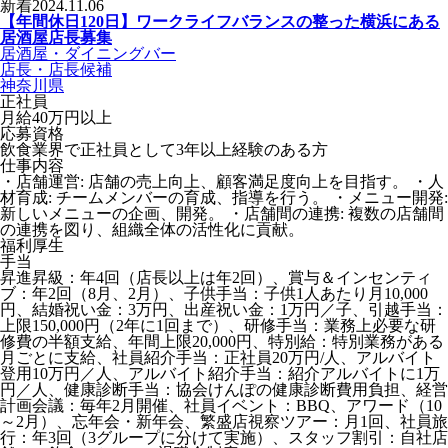
新着
2024.11.06
【年間休日120日】ワークライフバランスの整った横浜にある
居酒屋店長募集
居酒屋・ダイニングバー
店長・店長候補
神奈川県
正社員
月給40万円以上
応募資格
飲食業界で正社員として3年以上経験のある方
仕事内容
・店舗運営: 店舗の売上向上、顧客満足度向上を目指す。 ・人
材育成: チームメンバーの育成、指導を行う。 ・メニュー開発:
新しいメニューの企画、開発。 ・店舗間の連携: 複数の店舗間
の連携を図り、組織全体の活性化に貢献。
福利厚生
手当
昇進昇級：年4回（店長以上は年2回）、賞与＆インセンティ
ブ：年2回（8月、2月）、子供手当：子供1人あたり月10,000
円、結婚祝い金：3万円、出産祝い金：1万円／子、引越手当：
上限150,000円（2年に1回まで）、研修手当：業務上必要な研
修費の半額支給、年間上限20,000円、特別給：特別業務がある
月ごとに支給、社員紹介手当：正社員20万円/人、アルバイト
登用10万円／人、アルバイト紹介手当：紹介アルバイトに1万
円／人、健康診断手当：協会けんぽの健康診断費用負担、経営
計画会議：毎年2月開催、社員イベント：BBQ、アワード（10
～2月）、忘年会・新年会、繁盛店視察ツアー：月1回、社員旅
行：年3回（3グループに分けて実施）、スタッフ割引：自社店