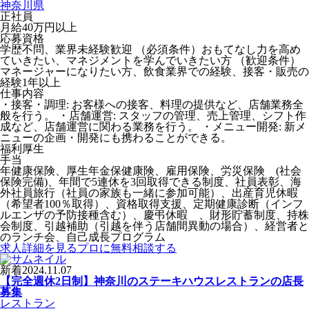
神奈川県
正社員
月給40万円以上
応募資格
学歴不問、業界未経験歓迎 （必須条件）おもてなし力を高め
ていきたい、マネジメントを学んでいきたい方 （歓迎条件）
マネージャーになりたい方、飲食業界での経験、接客・販売の
経験1年以上
仕事内容
・接客・調理: お客様への接客、料理の提供など、店舗業務全
般を行う。 ・店舗運営: スタッフの管理、売上管理、シフト作
成など、店舗運営に関わる業務を行う。 ・メニュー開発: 新メ
ニューの企画・開発にも携わることができる。
福利厚生
手当
年健康保険、厚生年金保健康険、雇用保険、労災保険 (社会
保険完備)、年間で5連休を3回取得できる制度、社員表彰、海
外社員旅行（社員の家族も一緒に参加可能）、出産育児休暇
（希望者100％取得）、資格取得支援、定期健康診断（インフ
ルエンザの予防接種含む）、慶弔休暇 、財形貯蓄制度、持株
会制度、引越補助（引越を伴う店舗間異動の場合）、経営者と
のランチ会、自己成長プログラム
求人詳細を見る
プロに無料相談する
新着
2024.11.07
【完全週休2日制】神奈川のステーキハウスレストランの店長
募集
レストラン