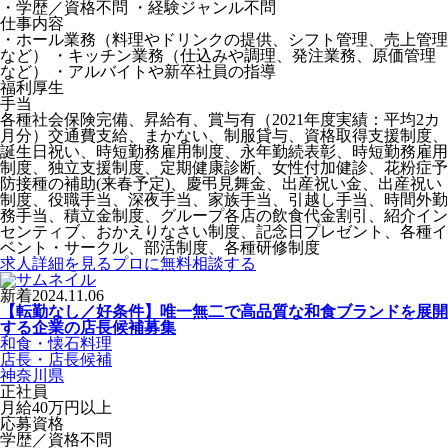
・学歴／資格不問 ・経験ジャンル不問
仕事内容
・ホール業務（料理やドリンクの提供、シフト管理、売上管理
など） ・キッチン業務（仕込みや調理、発注業務、原価管理
など） ・アルバイトや新卒社員の指導
福利厚生
手当
各種社会保険完備、昇給有、賞与有（2021年度実績：平均2カ
月分）交通費支給、まかない、制服貸与、資格取得支援制度、
誕生日祝い、時短勤務雇用制度、永年勤続表彰、時短勤務雇用
制度、独立支援制度、定期健康診断、女性付加健診、花粉症予
防接種の補助(来春予定)、慶弔見舞金、出産祝い金、出産祝い
制度、役職手当、深夜手当、家族手当、引越し手当、時間外勤
務手当、積立金制度、グループ各店の飲食代金割引、紹介イン
センティブ、おかえりなさい制度、記念日プレゼント、各種イ
ベント・サークル、部活制度、各種研修制度
求人詳細を見る
プロに無料相談する
新着
2024.11.06
【転勤なし／好条件】唯一無二で高品質な和食ブランドを展開
する企業の店長候補募集
和食・懐石料理
店長・店長候補
神奈川県
正社員
月給40万円以上
応募資格
学歴／資格不問