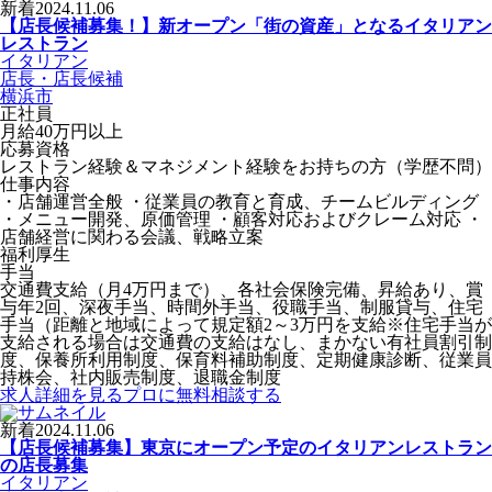
新着
2024.11.06
【店長候補募集！】新オープン「街の資産」となるイタリアン
レストラン
イタリアン
店長・店長候補
横浜市
正社員
月給40万円以上
応募資格
レストラン経験＆マネジメント経験をお持ちの方（学歴不問）
仕事内容
・店舗運営全般 ・従業員の教育と育成、チームビルディング
・メニュー開発、原価管理 ・顧客対応およびクレーム対応 ・
店舗経営に関わる会議、戦略立案
福利厚生
手当
交通費支給（月4万円まで）、各社会保険完備、昇給あり、賞
与年2回、深夜手当、時間外手当、役職手当、制服貸与、住宅
手当（距離と地域によって規定額2～3万円を支給※住宅手当が
支給される場合は交通費の支給はなし、まかない有社員割引制
度、保養所利用制度、保育料補助制度、定期健康診断、従業員
持株会、社内販売制度、退職金制度
求人詳細を見る
プロに無料相談する
新着
2024.11.06
【店長候補募集】東京にオープン予定のイタリアンレストラン
の店長募集
イタリアン