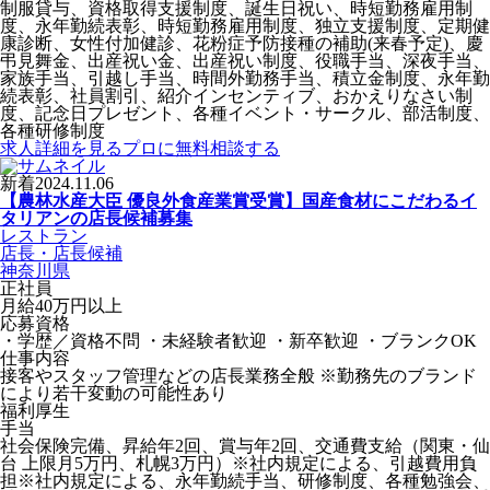
制服貸与、資格取得支援制度、誕生日祝い、時短勤務雇用制
度、永年勤続表彰、時短勤務雇用制度、独立支援制度、定期健
康診断、女性付加健診、花粉症予防接種の補助(来春予定)、慶
弔見舞金、出産祝い金、出産祝い制度、役職手当、深夜手当、
家族手当、引越し手当、時間外勤務手当、積立金制度、永年勤
続表彰、社員割引、紹介インセンティブ、おかえりなさい制
度、記念日プレゼント、各種イベント・サークル、部活制度、
各種研修制度
求人詳細を見る
プロに無料相談する
新着
2024.11.06
【農林水産大臣 優良外食産業賞受賞】国産食材にこだわるイ
タリアンの店長候補募集
レストラン
店長・店長候補
神奈川県
正社員
月給40万円以上
応募資格
・学歴／資格不問 ・未経験者歓迎 ・新卒歓迎 ・ブランクOK
仕事内容
接客やスタッフ管理などの店長業務全般 ※勤務先のブランド
により若干変動の可能性あり
福利厚生
手当
社会保険完備、昇給年2回、賞与年2回、交通費支給（関東・仙
台 上限月5万円、札幌3万円）※社内規定による、引越費用負
担※社内規定による、永年勤続手当、研修制度、各種勉強会、