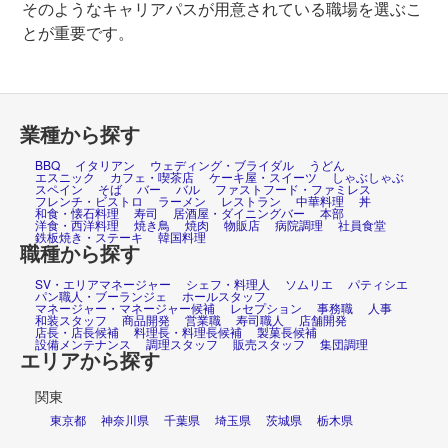
そのようなキャリアパスが用意されている職場を選ぶこ
とが重要です。
業種から探す
BBQ
イタリアン
ウェディング・ブライダル
うどん
エスニック
カフェ・喫茶店
ケーキ屋・スイーツ
しゃぶしゃぶ
スペイン
そば
バー
バル
ファストフード・ファミレス
フレンチ・ビストロ
ラーメン
レストラン
中華料理
丼
和食・懐石料理
寿司
居酒屋・ダイニングバー
本部
洋食・西洋料理
焼き鳥
焼肉
物販店
病院調理
社員食堂
鉄板焼き・ステーキ
韓国料理
職種から探す
SV・エリアマネージャー
シェフ・料理人
ソムリエ
パティシエ
パン職人・ブーランジェ
ホールスタッフ
マネージャー・マネージャー候補
レセプション
事務職
人事
和装スタッフ
商品開発
営業職
寿司職人
店舗開発
店長・店長候補
料理長・料理長候補
製菓長候補
設備メンテナンス
調理スタッフ
販売スタッフ
集団調理
エリアから探す
関東
東京都
神奈川県
千葉県
埼玉県
茨城県
栃木県