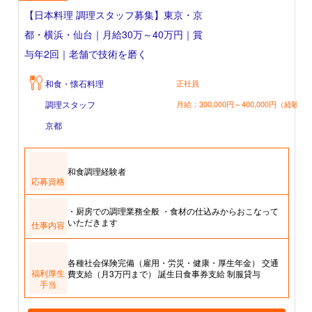
【日本料理 調理スタッフ募集】東京・京
都・横浜・仙台｜月給30万～40万円｜賞
与年2回｜老舗で技術を磨く
和食・懐石料理
正社員
調理スタッフ
月給：300,000円～400,000円（経験・
京都
和食調理経験者
応募資格
・厨房での調理業務全般 ・食材の仕込みからおこなって
いただきます
仕事内容
各種社会保険完備（雇用・労災・健康・厚生年金） 交通
福利厚生
費支給（月3万円まで） 誕生日食事券支給 制服貸与
手当