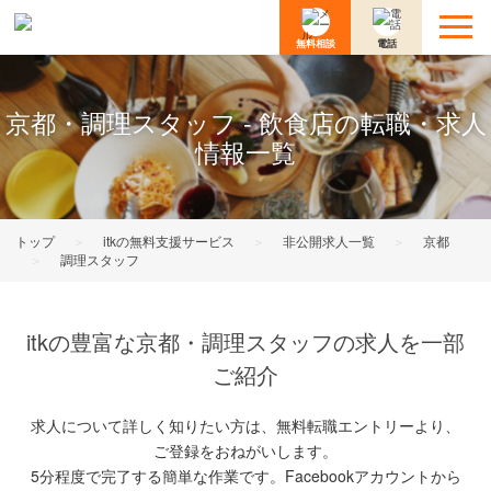
無料相談
電話
京都・調理スタッフ - 飲食店の転職・求人
情報一覧
トップ
＞
itkの無料支援サービス
＞
非公開求人一覧
＞
京都
＞
調理スタッフ
itkの豊富な京都・調理スタッフの求人を一部
ご紹介
求人について詳しく知りたい方は、無料転職エントリーより、
ご登録をおねがいします。
5分程度で完了する簡単な作業です。Facebookアカウントから