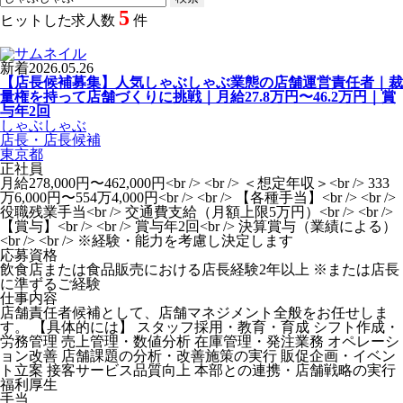
5
ヒットした求人数
件
新着
2026.05.26
【店長候補募集】人気しゃぶしゃぶ業態の店舗運営責任者｜裁
量権を持って店舗づくりに挑戦｜月給27.8万円〜46.2万円｜賞
与年2回
しゃぶしゃぶ
店長・店長候補
東京都
正社員
月給278,000円〜462,000円<br /> <br /> ＜想定年収＞<br /> 333
万6,000円〜554万4,000円<br /> <br /> 【各種手当】<br /> <br />
役職残業手当<br /> 交通費支給（月額上限5万円）<br /> <br />
【賞与】<br /> <br /> 賞与年2回<br /> 決算賞与（業績による）
<br /> <br /> ※経験・能力を考慮し決定します
応募資格
飲食店または食品販売における店長経験2年以上 ※または店長
に準ずるご経験
仕事内容
店舗責任者候補として、店舗マネジメント全般をお任せしま
す。 【具体的には】 スタッフ採用・教育・育成 シフト作成・
労務管理 売上管理・数値分析 在庫管理・発注業務 オペレーシ
ョン改善 店舗課題の分析・改善施策の実行 販促企画・イベン
ト立案 接客サービス品質向上 本部との連携・店舗戦略の実行
福利厚生
手当