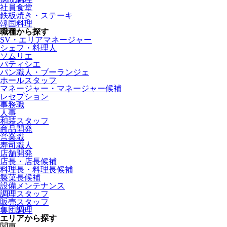
社員食堂
鉄板焼き・ステーキ
韓国料理
職種から探す
SV・エリアマネージャー
シェフ・料理人
ソムリエ
パティシエ
パン職人・ブーランジェ
ホールスタッフ
マネージャー・マネージャー候補
レセプション
事務職
人事
和装スタッフ
商品開発
営業職
寿司職人
店舗開発
店長・店長候補
料理長・料理長候補
製菓長候補
設備メンテナンス
調理スタッフ
販売スタッフ
集団調理
エリアから探す
関東