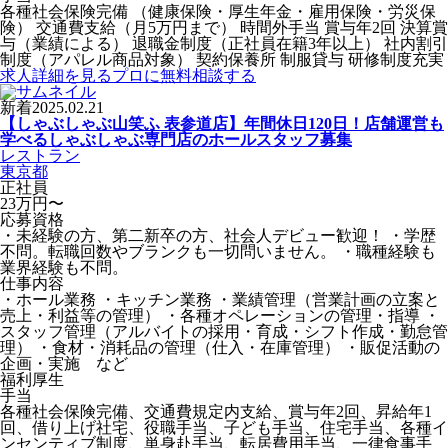
各種社会保険完備 （健康保険・厚生年金・雇用保険・労災保
険） 交通費支給（月5万円まで） 時間外手当 賞与年2回 決算賞
与（業績による） 退職金制度（正社員在籍3年以上） 社内割引
制度（アパレル商品対象） 契約保養所 制服貸与 研修制度充実
求人詳細を見る
プロに無料相談する
新着
2025.02.21
【しゃぶしゃぶ山笑ふ 表参道店】年間休日120日！店舗運営も
学べるしゃぶしゃぶ専門店のホールスタッフ募集
レストラン
東京都
正社員
23万円〜
応募資格
・未経験の⽅、第⼆新卒の⽅、社会⼈デビュー歓迎！ ・学歴
不問。転職回数やブランクも一切問いません。 ・職種経験も
業界経験も不問。
仕事内容
・ホール業務 ・キッチン業務 ・業績管理（営業計画の⽴案と
売上・利益等の管理） ・各種オペレーションの管理・指導 ・
スタッフ管理（アルバイトの採⽤・育成・シフト作成・勤怠管
理） ・⾷材・消耗品の管理（仕⼊・在庫管理） ・販促活動の
企画・実施 など
福利厚生
手当
各種社会保険完備、交通費規定内支給、賞与年2回、昇給年1
回、借り上げ社宅、役職手当、子ども手当、住宅手当、各種イ
ンセンティブ制度、単身赴手当、転居費用手当、一律食事手