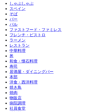
しゃぶしゃぶ
スペイン
そば
バー
バル
ファストフード・ファミレス
フレンチ・ビストロ
ラーメン
レストラン
中華料理
丼
和食・懐石料理
寿司
居酒屋・ダイニングバー
本部
洋食・西洋料理
焼き鳥
焼肉
物販店
病院調理
社員食堂