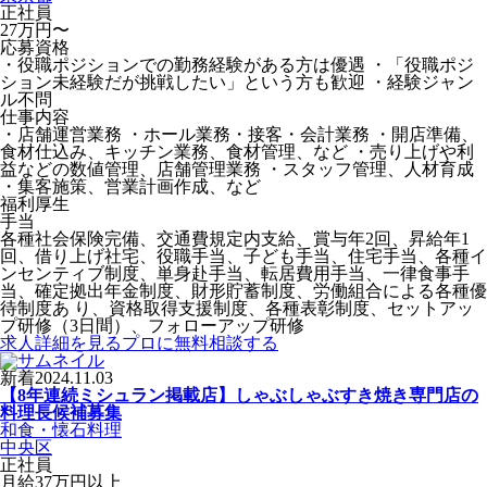
正社員
27万円〜
応募資格
・役職ポジションでの勤務経験がある方は優遇 ・「役職ポジ
ション未経験だが挑戦したい」という方も歓迎 ・経験ジャン
ル不問
仕事内容
・店舗運営業務 ・ホール業務・接客・会計業務 ・開店準備、
食材仕込み、キッチン業務、食材管理、など ・売り上げや利
益などの数値管理、店舗管理業務 ・スタッフ管理、人材育成
・集客施策、営業計画作成、など
福利厚生
手当
各種社会保険完備、交通費規定内支給、賞与年2回、昇給年1
回、借り上げ社宅、役職手当、子ども手当、住宅手当、各種イ
ンセンティブ制度、単身赴手当、転居費用手当、一律食事手
当、確定拠出年金制度、財形貯蓄制度、労働組合による各種優
待制度あ り、資格取得支援制度、各種表彰制度、セットアッ
プ研修（3日間）、フォローアップ研修
求人詳細を見る
プロに無料相談する
新着
2024.11.03
【8年連続ミシュラン掲載店】しゃぶしゃぶすき焼き専門店の
料理長候補募集
和食・懐石料理
中央区
正社員
月給37万円以上