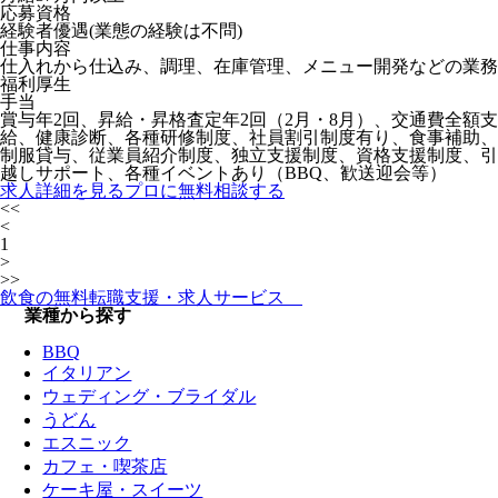
応募資格
経験者優遇(業態の経験は不問)
仕事内容
仕入れから仕込み、調理、在庫管理、メニュー開発などの業務
福利厚生
手当
賞与年2回、昇給・昇格査定年2回（2月・8月）、交通費全額支
給、健康診断、各種研修制度、社員割引制度有り、食事補助、
制服貸与、従業員紹介制度、独立支援制度、資格支援制度、引
越しサポート、各種イベントあり（BBQ、歓送迎会等）
求人詳細を見る
プロに無料相談する
<<
<
1
>
>>
飲食の無料転職支援・求人サービス
業種から探す
BBQ
イタリアン
ウェディング・ブライダル
うどん
エスニック
カフェ・喫茶店
ケーキ屋・スイーツ