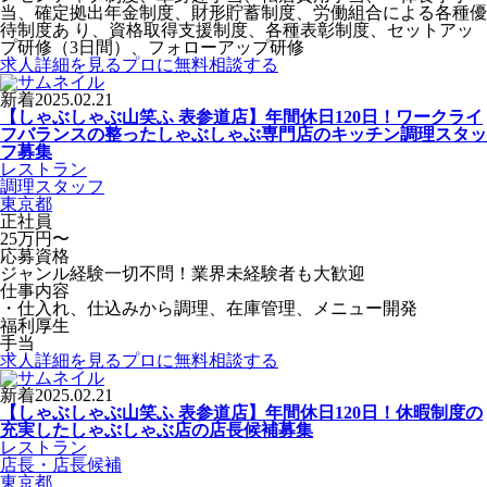
当、確定拠出年金制度、財形貯蓄制度、労働組合による各種優
待制度あ り、資格取得支援制度、各種表彰制度、セットアッ
プ研修（3日間）、フォローアップ研修
求人詳細を見る
プロに無料相談する
新着
2025.02.21
【しゃぶしゃぶ山笑ふ 表参道店】年間休日120日！ワークライ
フバランスの整ったしゃぶしゃぶ専門店のキッチン調理スタッ
フ募集
レストラン
調理スタッフ
東京都
正社員
25万円〜
応募資格
ジャンル経験一切不問！業界未経験者も大歓迎
仕事内容
・仕入れ、仕込みから調理、在庫管理、メニュー開発
福利厚生
手当
求人詳細を見る
プロに無料相談する
新着
2025.02.21
【しゃぶしゃぶ山笑ふ 表参道店】年間休日120日！休暇制度の
充実したしゃぶしゃぶ店の店長候補募集
レストラン
店長・店長候補
東京都