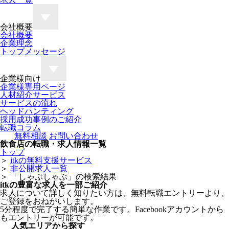
会社概要
会社概要
企業理念
トップメッセージ
企業様向け
企業様専用ページ
人材紹介サービス
サービスの流れ
ヘッドハンティング
採用成功事例のご紹介
転職コラム
無料相談
お問い合わせ
飲食店の転職・求人情報一覧
トップ
＞
itkの無料支援サービス
＞
非公開求人一覧
＞
「しゃぶしゃぶ」の検索結果
itkの豊富な求人を一部ご紹介
求人について詳しく知りたい方は、無料転職エントリーより、
ご登録をおねがいします。
5分程度で完了する簡単な作業です。Facebookアカウントから
もエントリーが可能です。
人気エリアから探す