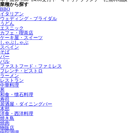
業種から探す
BBQ
イタリアン
ウェディング・ブライダル
うどん
エスニック
カフェ・喫茶店
ケーキ屋・スイーツ
しゃぶしゃぶ
スペイン
そば
バー
バル
ファストフード・ファミレス
フレンチ・ビストロ
ラーメン
レストラン
中華料理
丼
和食・懐石料理
寿司
居酒屋・ダイニングバー
本部
洋食・西洋料理
焼き鳥
焼肉
物販店
病院調理