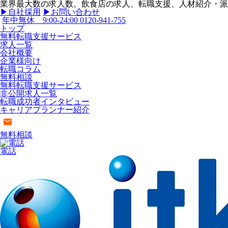
業界最大数の求人数。飲食店の求人、転職支援、人材紹介・派遣
▶︎自社採用
▶︎お問い合わせ
年中無休 9:00-24:00
0120-941-755
トップ
無料転職支援サービス
求人一覧
会社概要
企業様向け
転職コラム
無料相談
無料転職支援サービス
非公開求人一覧
転職成功者インタビュー
キャリアプランナー紹介
無料相談
電話