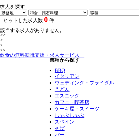
求人を探す
0
ヒットした求人数
件
該当する求人がありません。
<<
<
>
>>
飲食の無料転職支援・求人サービス
業種から探す
BBQ
イタリアン
ウェディング・ブライダル
うどん
エスニック
カフェ・喫茶店
ケーキ屋・スイーツ
しゃぶしゃぶ
スペイン
そば
バー