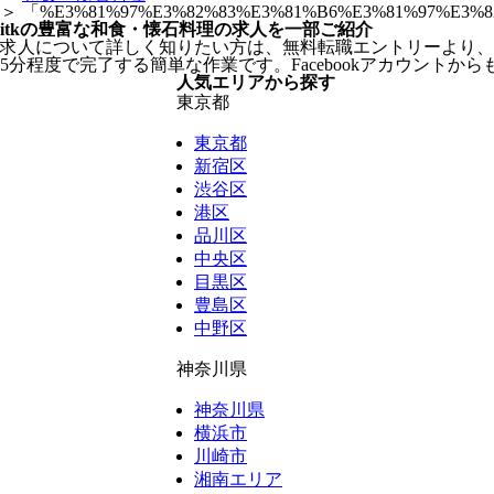
＞
「%E3%81%97%E3%82%83%E3%81%B6%E3%81%97%E3
itkの豊富な和食・懐石料理の求人を一部ご紹介
求人について詳しく知りたい方は、無料転職エントリーより、
5分程度で完了する簡単な作業です。Facebookアカウントか
人気エリアから探す
東京都
東京都
新宿区
渋谷区
港区
品川区
中央区
目黒区
豊島区
中野区
神奈川県
神奈川県
横浜市
川崎市
湘南エリア