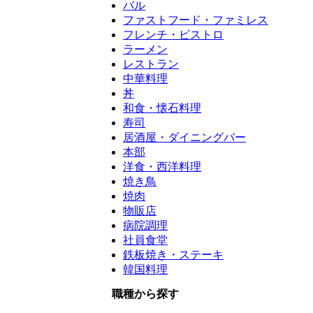
バル
ファストフード・ファミレス
フレンチ・ビストロ
ラーメン
レストラン
中華料理
丼
和食・懐石料理
寿司
居酒屋・ダイニングバー
本部
洋食・西洋料理
焼き鳥
焼肉
物販店
病院調理
社員食堂
鉄板焼き・ステーキ
韓国料理
職種から探す