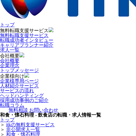
トップ
無料転職支援サービス
無料転職支援サービス
転職成功者インタビュー
キャリアプランナー紹介
求人一覧
会社概要
会社概要
企業理念
トップメッセージ
企業様向け
企業様専用ページ
人材紹介サービス
サービスの流れ
ヘッドハンティング
採用成功事例のご紹介
転職コラム
無料相談
お問い合わせ
和食・懐石料理 - 飲食店の転職・求人情報一覧
トップ
＞
itkの無料支援サービス
＞
非公開求人一覧
＞
和食・懐石料理