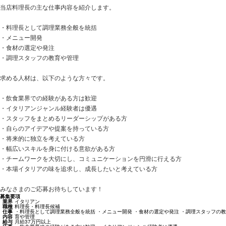
当店料理長の主な仕事内容を紹介します。
・料理長として調理業務全般を統括
・メニュー開発
・食材の選定や発注
・調理スタッフの教育や管理
求める人材は、以下のような方々です。
・飲食業界での経験がある方は歓迎
・イタリアンジャンル経験者は優遇
・スタッフをまとめるリーダーシップがある方
・自らのアイデアや提案を持っている方
・将来的に独立を考えている方
・幅広いスキルを身に付ける意欲がある方
・チームワークを大切にし、コミュニケーションを円滑に行える方
・本場イタリアの味を追求し、成長したいと考えている方
みなさまのご応募お待ちしています！
募集要項
業界
イタリアン
職種
料理長・料理長候補
仕事
・料理長として調理業務全般を統括 ・メニュー開発 ・食材の選定や発注 ・調理スタッフの教
内容
育や管理
給与
月給37万円以上