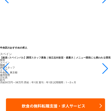
中央区のおすすめの求人
スペイン
【銀座×スペインバル】調理スタッフ募集｜独立志向歓迎・裁量大｜メニュー開発にも携われる環境
業態
スペイン
職種
調理スタッフ
エリア
中央区 東京都
雇用形態
正社員
給与
月給30万円～38万円 昇給：年1回 賞与：年1回 試用期間：1～2ヶ月
飲食の無料転職支援・求人サービス