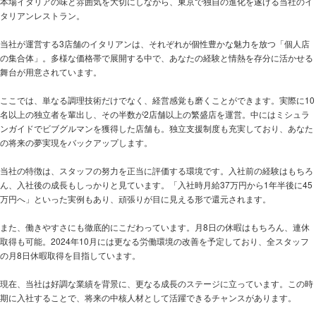
本場イタリアの味と雰囲気を大切にしながら、東京で独自の進化を遂げる当社のイ
タリアンレストラン。
当社が運営する3店舗のイタリアンは、それぞれが個性豊かな魅力を放つ「個人店
の集合体」。多様な価格帯で展開する中で、あなたの経験と情熱を存分に活かせる
舞台が用意されています。
ここでは、単なる調理技術だけでなく、経営感覚も磨くことができます。実際に10
名以上の独立者を輩出し、その半数が2店舗以上の繁盛店を運営。中にはミシュラ
ンガイドでビブグルマンを獲得した店舗も。独立支援制度も充実しており、あなた
の将来の夢実現をバックアップします。
当社の特徴は、スタッフの努力を正当に評価する環境です。入社前の経験はもちろ
ん、入社後の成長もしっかりと見ています。「入社時月給37万円から1年半後に45
万円へ」といった実例もあり、頑張りが目に見える形で還元されます。
また、働きやすさにも徹底的にこだわっています。月8日の休暇はもちろん、連休
取得も可能。2024年10月には更なる労働環境の改善を予定しており、全スタッフ
の月8日休暇取得を目指しています。
現在、当社は好調な業績を背景に、更なる成長のステージに立っています。この時
期に入社することで、将来の中核人材として活躍できるチャンスがあります。