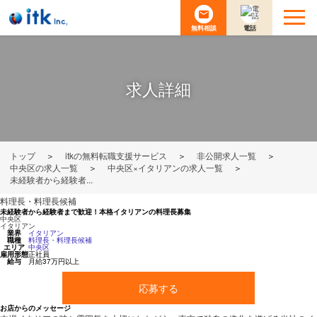
無料相談
電話
求人詳細
トップ
＞
itkの無料転職支援サービス
＞
非公開求人一覧
＞
中央区の求人一覧
＞
中央区×イタリアンの求人一覧
＞
未経験者から経験者...
料理長・料理長候補
未経験者から経験者まで歓迎！本格イタリアンの料理長募集
中央区
イタリアン
業界
イタリアン
職種
料理長・料理長候補
エリア
中央区
雇用形態
正社員
給与
月給37万円以上
応募する
お店からのメッセージ