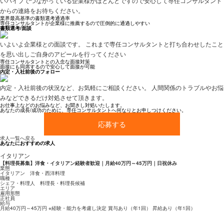
いパイプでつながっている企業様がほとんどですので安心して専任コンサルタント
からの連絡をお待ちください。
業界最高基準の書類選考通過率
専任コンサルタントが企業様に推薦するので圧倒的に通過しやすい
書類選考/面談
いよいよ企業様との面談です。 これまで専任コンサルタントと打ち合わせしたこと
を思い出しご自身のアピールを行ってください
専任コンサルタントとの入念な面接対策
面接にも同席するので安心して面接が可能
内定・入社前後のフォロー
内定・入社前後の状況など、お気軽にご相談ください。 人間関係のトラブルやお悩
みなどできるだけ対処させて頂きます。
お仕事上などのお悩みなど、お聞きし対処いたします。
あなたの成長/成功のために、専任コンサルタントへ何なりとお申しつけください。
応募する
求人一覧へ戻る
あなたにおすすめの求人
イタリアン
【料理長募集】洋食・イタリアン経験者歓迎｜月給40万円～45万円｜日祝休み
業態
イタリアン 洋食・西洋料理
職種
シェフ・料理人 料理長・料理長候補
エリア
雇用形態
正社員
給与
月給40万円～45万円 ※経験・能力を考慮し決定 賞与あり（年1回） 昇給あり（年1回）