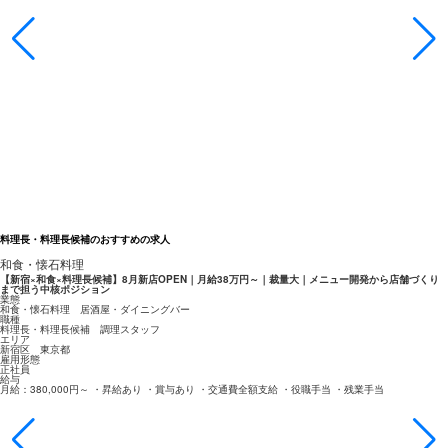
料理長・料理長候補のおすすめの求人
和食・懐石料理
【新宿×和食×料理長候補】8月新店OPEN｜月給38万円～｜裁量大｜メニュー開発から店舗づくり
まで担う中核ポジション
業態
和食・懐石料理 居酒屋・ダイニングバー
職種
料理長・料理長候補 調理スタッフ
エリア
新宿区 東京都
雇用形態
正社員
給与
月給：380,000円～ ・昇給あり ・賞与あり ・交通費全額支給 ・役職手当 ・残業手当