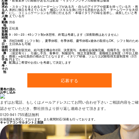
応募
・飲食業界での経験がある方は歓迎 ・イタリアンジャンル経験者は優遇
資格
求め
・スタッフをまとめるリーダーシップがある方 ・自らのアイデアや提案を持っている方 ・将
る人
来的に独立を考えている方 ・幅広いスキルを身に付ける意欲がある方 ・チームワークを大切
材・
にし、コミュニケーションを円滑に行える方 ・本場イタリアの味を追求し、成長したいと考
人物
えている方
像
勤務
渋谷
地
契約
正社員
形態
勤務
9：00～23：45シフト制※休憩有、終電は考慮します（深夜勤務はありません）
時間
休
月8日休暇（シフト制）、夏季休暇、冬季休暇、慶弔休暇※連休の取得もOK、シフト制のため
日・
土日休みも可能
休暇
福利
交通費全額支給、給与査定機会年2回、決算賞与、各種社会保険完備、役職手当、住宅手当
厚
（規定有り）、引越し手当、食事付、制服貸与、独立支援制度、退職積立金制度（1年以上勤
生・
務後）※会社負担の積み立てとなります、イタリア研修、ソムリエ試験取得支援制度有（3万
手当
円まで）
備
配属はご希望やお住いを考慮して決定します
考・
その
他
応募する
選考の流れ
お申し込み
まずはお電話、もしくはメールアドレスにてお問い合わせ下さい ご相談内容をご確
認させていただき、弊社担当より折り返し連絡させて頂きます。
0120-941-755
通話無料
出張面談も対応しております。また夜間対応/深夜も行っております。
キャリアコンサルタントと面談