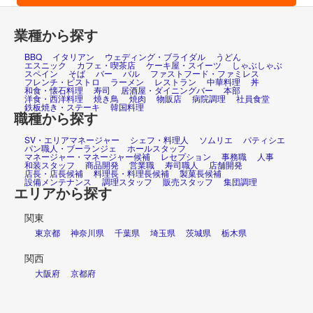
業種から探す
BBQ
イタリアン
ウェディング・ブライダル
うどん
エスニック
カフェ・喫茶店
ケーキ屋・スイーツ
しゃぶしゃぶ
スペイン
そば
バー
バル
ファストフード・ファミレス
フレンチ・ビストロ
ラーメン
レストラン
中華料理
丼
和食・懐石料理
寿司
居酒屋・ダイニングバー
本部
洋食・西洋料理
焼き鳥
焼肉
物販店
病院調理
社員食堂
鉄板焼き・ステーキ
韓国料理
職種から探す
SV・エリアマネージャー
シェフ・料理人
ソムリエ
パティシエ
パン職人・ブーランジェ
ホールスタッフ
マネージャー・マネージャー候補
レセプション
事務職
人事
和装スタッフ
商品開発
営業職
寿司職人
店舗開発
店長・店長候補
料理長・料理長候補
製菓長候補
設備メンテナンス
調理スタッフ
販売スタッフ
集団調理
エリアから探す
関東
東京都
神奈川県
千葉県
埼玉県
茨城県
栃木県
関西
大阪府
京都府