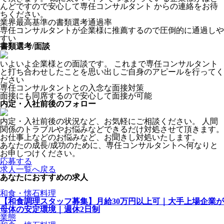
んどですので安心して専任コンサルタント からの連絡をお待
ちください。
業界最高基準の書類選考通過率
専任コンサルタントが企業様に推薦するので圧倒的に通過しや
すい
書類選考/面談
いよいよ企業様との面談です。 これまで専任コンサルタント
と打ち合わせしたことを思い出しご自身のアピールを行ってく
ださい
専任コンサルタントとの入念な面接対策
面接にも同席するので安心して面接が可能
内定・入社前後のフォロー
内定・入社前後の状況など、お気軽にご相談ください。 人間
関係のトラブルやお悩みなどできるだけ対処させて頂きます。
お仕事上などのお悩みなど、お聞きし対処いたします。
あなたの成長/成功のために、専任コンサルタントへ何なりと
お申しつけください。
応募する
求人一覧へ戻る
あなたにおすすめの求人
和食・懐石料理
【和食調理スタッフ募集】月給30万円以上可｜大手上場企業が
母体の安定環境｜週休2日制
業態