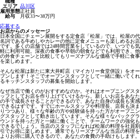
職種
エリア
品川区
雇用形態
正社員
給与
月収33〜38万円
応募する
お店からのメッセージ
日本全国にチェーン展開をする定食店「松屋」では、松屋の代
名詞である牛めしやカレーの他に定食メニューも楽しめるお店
です。多くの店舗では24時間営業をしているので、いつでも気
軽に利用可能。深夜の食事や早朝の朝食などでも利用でき、他
の外食チェーンと比較してもリーズナブルな価格で手軽に食事
を楽しめます。
そんな松屋は新たに東大井町店（マイカリー食堂併設）をオー
プンします！そこでオープンスタッフとして一緒に働いてくれ
るキッチンスタッフの募集を開始します。
なぜ当店で働くのがおすすめなのか。それはオープニングスタ
ッフとしてお店を作り上げていけるから。新しいお店をあなた
の手で成長させることができるので、あなた自身の成長も実感
できるはずです。すでにホールスタッフや料理長、店長も決ま
りつつあり、様々な年齢の方や経験値を持った方がオープニン
グスタッフとして動き出しています。そんな様々なバックグラ
ウンドを持った方と一緒に働くことで、チームワークの強化も
できるでしょう。当店のスタッフになれば松屋の料理を社員割
引でお得に楽しめます。通常でもリーズナブルな当店の料理を
よりお得に購入できるので、あなたの食費の手助けもします。