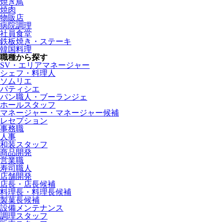
焼き鳥
焼肉
物販店
病院調理
社員食堂
鉄板焼き・ステーキ
韓国料理
職種から探す
SV・エリアマネージャー
シェフ・料理人
ソムリエ
パティシエ
パン職人・ブーランジェ
ホールスタッフ
マネージャー・マネージャー候補
レセプション
事務職
人事
和装スタッフ
商品開発
営業職
寿司職人
店舗開発
店長・店長候補
料理長・料理長候補
製菓長候補
設備メンテナンス
調理スタッフ