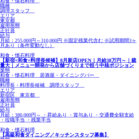
和食・懐石料理
職種
調理スタッフ
エリア
東京都
雇用形態
正社員
給与
月給：255,000円～310,000円 ※固定残業代含む ※試用期間3ヶ
月あり（条件変動なし）
和食・懐石料理
【新宿×和食×料理長候補】8月新店OPEN｜月給38万円～｜裁
量大｜メニュー開発から店舗づくりまで担う中核ポジション
業態
和食・懐石料理 居酒屋・ダイニングバー
職種
料理長・料理長候補 調理スタッフ
エリア
新宿区 東京都
雇用形態
正社員
給与
月給：380,000円～ ・昇給あり ・賞与あり ・交通費全額支給
・役職手当 ・残業手当
和食・懐石料理
【高級和食ダイニング／キッチンスタッフ募集】