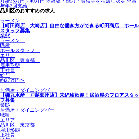
月給25万円～40万円 ※経験・能力・資格等を考慮し決定 ※賞
与年2回支給
品川区のおすすめの求人
ラーメン
【町田商店 大崎店】自由な働き方ができる町田商店 ホール
スタッフ募集
業態
ラーメン
職種
ホールスタッフ
エリア
品川区 東京都
雇用形態
正社員
給与
約27万円〜
居酒屋・ダイニングバー
【磯丸水産 戸越銀座店】未経験歓迎！居酒屋のフロアスタッ
フ募集
業態
居酒屋・ダイニングバー
職種
エリア
品川区 東京都
雇用形態
正社員