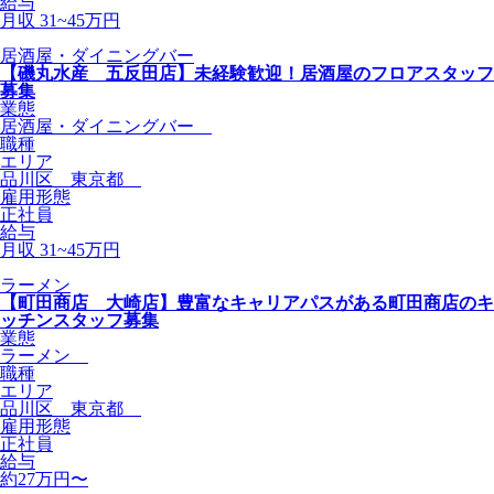
給与
月収 31~45万円
居酒屋・ダイニングバー
【磯丸水産 五反田店】未経験歓迎！居酒屋のフロアスタッフ
募集
業態
居酒屋・ダイニングバー
職種
エリア
品川区 東京都
雇用形態
正社員
給与
月収 31~45万円
ラーメン
【町田商店 大崎店】豊富なキャリアパスがある町田商店のキ
ッチンスタッフ募集
業態
ラーメン
職種
エリア
品川区 東京都
雇用形態
正社員
給与
約27万円〜