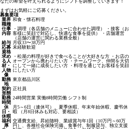
なたの希望を叶えられるようにシフトを調整していきます！
まずはお気軽にご応募ください。
募集要項
業界
和食・懐石料理
職種
仕事
・調理（各店舗のメニューに合わせた調理） ・接客（お
内容
客様に笑顔で対応し、快適な食事を提供） ・店舗運営
（店舗の運営に関わる業務全般）
給与
月収33〜38万円
応募
未経験歓迎
資格
求め
・松屋の料理が好きで食べることが大好きな方 ・お店の
る人
オープンから携わりたい方 ・チームワーク、仲間を大切
材・
にして一緒に成長したい方 ・料理を通じてお客様を笑顔
人物
にしたい方
像
勤務
東京都品川区
地
契約
正社員
形態
勤務
24時間営業 実働8時間労働 シフト制
時間
休
月5～6日（連休可）、夏季休暇、年末年始休暇、慶弔休
日・
暇 （月8日休みも対応、要相談）
休暇
福利
交通費支給、昇給随時、業績賞与年1回（10万円～60万
厚
円）、各種社会保険完備、食事付、制服貸与、独立支援