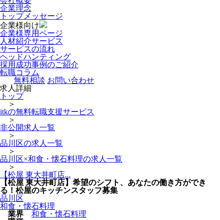
会社概要
企業理念
トップメッセージ
企業様向け
企業様専用ページ
人材紹介サービス
サービスの流れ
ヘッドハンティング
採用成功事例のご紹介
転職コラム
無料相談
お問い合わせ
求人詳細
トップ
＞
itkの無料転職支援サービス
＞
非公開求人一覧
＞
品川区の求人一覧
＞
品川区×和食・懐石料理の求人一覧
＞
【松屋 東大井町店...
【松屋 東大井町店】希望のシフト、あなたの働き方ができ
る！松屋のキッチンスタッフ募集
品川区
和食・懐石料理
業界
和食・懐石料理