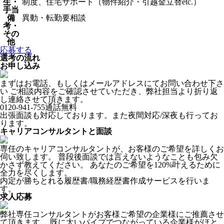
生・
制度、住宅サポート（物件紹介・引越金立替etc.）
手当
備
異動・転勤要相談
考・
その
他
応募する
選考の流れ
お申し込み
まずはお電話、もしくはメールアドレスにてお問い合わせ下さ
い ご相談内容をご確認させていただき、弊社担当より折り返
し連絡させて頂きます。
0120-941-755
通話無料
出張面談も対応しております。また夜間対応/深夜も行ってお
ります。
キャリアコンサルタントと面談
専任のキャリアコンサルタントが、お客様のご希望を詳しくお
伺い致します。 普段後面談では言えないようなことも包み欠
かさず教えてください。 あなたのご希望を120%叶えるために
全力を尽くします。
内定が勝ちとれる履歴書/職務経歴書作成サービスを行いま
す。
求人応募
弊社専任コンサルタントがお客様ご希望の企業様にご推薦させ
て頂きます。 既に太いパイプでつながっている企業様がほと