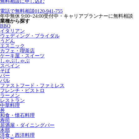
無料相談に申し込む
電話で無料相談
0120-941-755
年中無休 9:00~24:00受付中・キャリアプランナーに無料相談
業種から探す
BBQ
イタリアン
ウェディング・ブライダル
うどん
エスニック
カフェ・喫茶店
ケーキ屋・スイーツ
しゃぶしゃぶ
スペイン
そば
バー
バル
ファストフード・ファミレス
フレンチ・ビストロ
ラーメン
レストラン
中華料理
丼
和食・懐石料理
寿司
居酒屋・ダイニングバー
本部
洋食・西洋料理