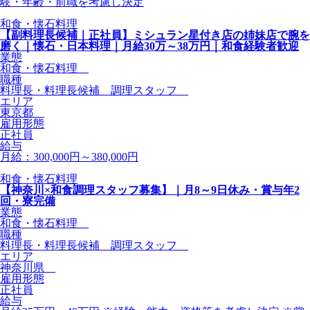
験・年齢・前職を考慮し決定
和食・懐石料理
【副料理長候補｜正社員】ミシュラン星付き店の姉妹店で腕を
磨く｜懐石・日本料理｜月給30万～38万円｜和食経験者歓迎
業態
和食・懐石料理
職種
料理長・料理長候補 調理スタッフ
エリア
東京都
雇用形態
正社員
給与
月給：300,000円～380,000円
和食・懐石料理
【神奈川×和食調理スタッフ募集】｜月8～9日休み・賞与年2
回・寮完備
業態
和食・懐石料理
職種
料理長・料理長候補 調理スタッフ
エリア
神奈川県
雇用形態
正社員
給与