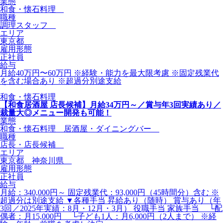
業態
和食・懐石料理
職種
調理スタッフ
エリア
東京都
雇用形態
正社員
給与
月給40万円〜60万円 ※経験・能力を最大限考慮 ※固定残業代
を含む場合あり ※超過分別途支給
和食・懐石料理
【和食居酒屋 店長候補】月給34万円～／賞与年3回実績あり／
裁量大◎メニュー開発も可能！
業態
和食・懐石料理 居酒屋・ダイニングバー
職種
店長・店長候補
エリア
東京都 神奈川県
雇用形態
正社員
給与
月給：340,000円～ 固定残業代：93,000円（45時間分）含む ※
超過分は別途支給 ▼各種手当 昇給あり（随時） 賞与あり（年
3回／2025年実績：8月・12月・3月） 役職手当 家族手当 └配
偶者：月15,000円 └子ども1人：月6,000円（2人まで） ※経