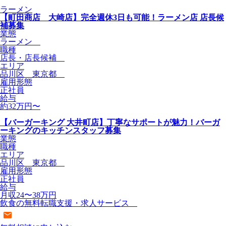
ラーメン
【町田商店 大崎店】完全週休3日も可能！ラーメン店 店長候
補募集
業態
ラーメン
職種
店長・店長候補
エリア
品川区 東京都
雇用形態
正社員
給与
約32万円〜
【バーガーキング 大井町店】丁寧なサポートが魅力！バーガ
ーキングのキッチンスタッフ募集
業態
職種
エリア
品川区 東京都
雇用形態
正社員
給与
月収24〜38万円
飲食の無料転職支援・求人サービス