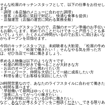
そんな松屋のキッチンスタッフとして、以下の仕事をお任せし
ます。
・調理（各店舗のメニューに合わせた調理）
・接客（お客様に笑顔で対応し、快適な食事を提供）
・店舗運営（店舗の運営に関わる業務全般）
オープニングスタッフなので、店舗のオープン準備のお手伝い
もお願いします。初めてのことだらけできっと戸惑うことも多
いでしょうが、たくさんの仲間がいるのでお互いに助けあいな
がらオープンを目指せます。
今回のキッチンスタッフは、未経験者も大歓迎。「松屋の牛め
しが好き」、「松屋で働きたい！」そんなやる気を持った方
は、ぜひ当店で一緒に働きましょう。
求める人物像は以下のような方々です。
・松屋の料理が好きで食べることが大好きな方
・お店のオープンから携わりたい方
・チームワーク、仲間を大切にして一緒に成長したい方
・料理を通じてお客様を笑顔にしたい方
24時間営業なので、あなたのライフスタイルに合わせて働きた
い時間を選べます。
「早朝働いて昼間はゆっくりしたい」
「深夜に入ってがっつり稼ぎたい」
「子供が学校に行っている日中に働きたい」
など、あなたが考えるプランをご相談ください。できる限りあ