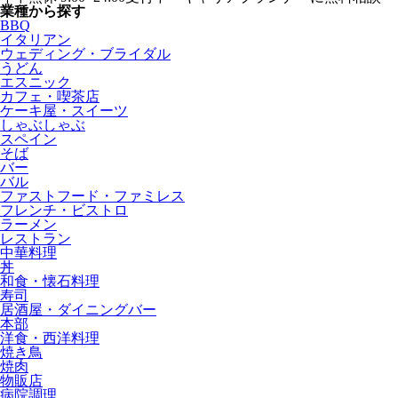
業種から探す
BBQ
イタリアン
ウェディング・ブライダル
うどん
エスニック
カフェ・喫茶店
ケーキ屋・スイーツ
しゃぶしゃぶ
スペイン
そば
バー
バル
ファストフード・ファミレス
フレンチ・ビストロ
ラーメン
レストラン
中華料理
丼
和食・懐石料理
寿司
居酒屋・ダイニングバー
本部
洋食・西洋料理
焼き鳥
焼肉
物販店
病院調理