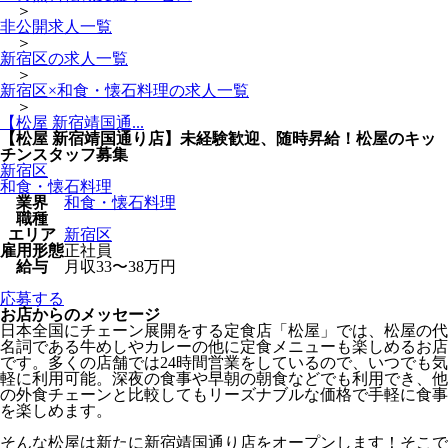
＞
非公開求人一覧
＞
新宿区の求人一覧
＞
新宿区×和食・懐石料理の求人一覧
＞
【松屋 新宿靖国通...
【松屋 新宿靖国通り店】未経験歓迎、随時昇給！松屋のキッ
チンスタッフ募集
新宿区
和食・懐石料理
業界
和食・懐石料理
職種
エリア
新宿区
雇用形態
正社員
給与
月収33〜38万円
応募する
お店からのメッセージ
日本全国にチェーン展開をする定食店「松屋」では、松屋の代
名詞である牛めしやカレーの他に定食メニューも楽しめるお店
です。多くの店舗では24時間営業をしているので、いつでも気
軽に利用可能。深夜の食事や早朝の朝食などでも利用でき、他
の外食チェーンと比較してもリーズナブルな価格で手軽に食事
を楽しめます。
そんな松屋は新たに新宿靖国通り店をオープンします！そこで