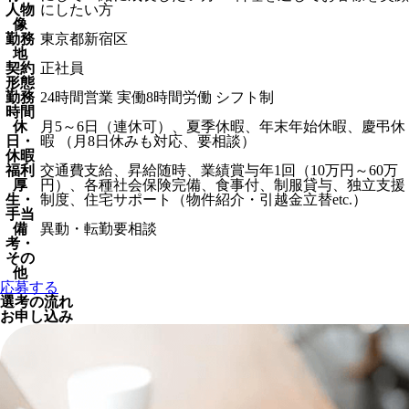
人物
にしたい方
像
勤務
東京都新宿区
地
契約
正社員
形態
勤務
24時間営業 実働8時間労働 シフト制
時間
休
月5～6日（連休可）、夏季休暇、年末年始休暇、慶弔休
日・
暇 （月8日休みも対応、要相談）
休暇
福利
交通費支給、昇給随時、業績賞与年1回（10万円～60万
厚
円）、各種社会保険完備、食事付、制服貸与、独立支援
生・
制度、住宅サポート（物件紹介・引越金立替etc.）
手当
備
異動・転勤要相談
考・
その
他
応募する
選考の流れ
お申し込み