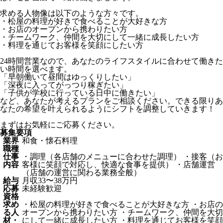
求める人物像は以下のような方々です。
・松屋の料理が好きで食べることが大好きな方
・お店のオープンから携わりたい方
・チームワーク、仲間を大切にして一緒に成長したい方
・料理を通じてお客様を笑顔にしたい方
24時間営業なので、あなたのライフスタイルに合わせて働きた
い時間を選べます。
「早朝働いて昼間はゆっくりしたい」
「深夜に入ってがっつり稼ぎたい」
「子供が学校に行っている日中に働きたい」
など、あなたが考えるプランをご相談ください。できる限りあ
なたの希望を叶えられるようにシフトを調整していきます！
まずはお気軽にご応募ください。
募集要項
業界
和食・懐石料理
職種
仕事
・調理（各店舗のメニューに合わせた調理） ・接客（お
内容
客様に笑顔で対応し、快適な食事を提供） ・店舗運営
（店舗の運営に関わる業務全般）
給与
月収33〜38万円
応募
未経験歓迎
資格
求め
・松屋の料理が好きで食べることが大好きな方 ・お店の
る人
オープンから携わりたい方 ・チームワーク、仲間を大切
材・
にして一緒に成長したい方 ・料理を通じてお客様を笑顔