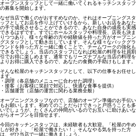
オープンスタッフとして一緒に働いてくれるキッチンスタッフ
の募集を開始します。
なぜ当店で働くのがおすすめなのか。それはオープニングスタ
ッフとしてお店を作り上げていけるから。新しいお店をあなた
の手で成長させることができるので、あなた自身の成長も実感
できるはずです。すでにホールスタッフや料理長、店長も決ま
りつつあり、様々な年齢の方や経験値を持った方がオープニン
グスタッフとして動き出しています。そんな様々なバックグラ
ウンドを持った方と一緒に働くことで、チームワークの強化も
できるでしょう。当店のスタッフになれば松屋の料理を社員割
引でお得に楽しめます。通常でもリーズナブルな当店の料理を
よりお得に購入できるので、あなたの食費の手助けもします。
そんな松屋のキッチンスタッフとして、以下の仕事をお任せし
ます。
・調理（各店舗のメニューに合わせた調理）
・接客（お客様に笑顔で対応し、快適な食事を提供）
・店舗運営（店舗の運営に関わる業務全般）
オープニングスタッフなので、店舗のオープン準備のお手伝い
もお願いします。初めてのことだらけできっと戸惑うことも多
いでしょうが、たくさんの仲間がいるのでお互いに助けあいな
がらオープンを目指せます。
今回のキッチンスタッフは、未経験者も大歓迎。「松屋の牛め
しが好き」、「松屋で働きたい！」そんなやる気を持った方
は、ぜひ当店で一緒に働きましょう。