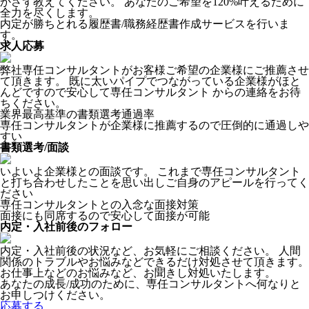
かさず教えてください。 あなたのご希望を120%叶えるために
全力を尽くします。
内定が勝ちとれる履歴書/職務経歴書作成サービスを行いま
す。
求人応募
弊社専任コンサルタントがお客様ご希望の企業様にご推薦させ
て頂きます。 既に太いパイプでつながっている企業様がほと
んどですので安心して専任コンサルタント からの連絡をお待
ちください。
業界最高基準の書類選考通過率
専任コンサルタントが企業様に推薦するので圧倒的に通過しや
すい
書類選考/面談
いよいよ企業様との面談です。 これまで専任コンサルタント
と打ち合わせしたことを思い出しご自身のアピールを行ってく
ださい
専任コンサルタントとの入念な面接対策
面接にも同席するので安心して面接が可能
内定・入社前後のフォロー
内定・入社前後の状況など、お気軽にご相談ください。 人間
関係のトラブルやお悩みなどできるだけ対処させて頂きます。
お仕事上などのお悩みなど、お聞きし対処いたします。
あなたの成長/成功のために、専任コンサルタントへ何なりと
お申しつけください。
応募する