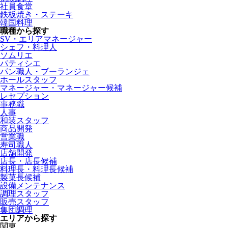
社員食堂
鉄板焼き・ステーキ
韓国料理
職種から探す
SV・エリアマネージャー
シェフ・料理人
ソムリエ
パティシエ
パン職人・ブーランジェ
ホールスタッフ
マネージャー・マネージャー候補
レセプション
事務職
人事
和装スタッフ
商品開発
営業職
寿司職人
店舗開発
店長・店長候補
料理長・料理長候補
製菓長候補
設備メンテナンス
調理スタッフ
販売スタッフ
集団調理
エリアから探す
関東