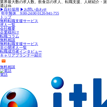
業界最大数の求人数。飲食店の求人、転職支援、人材紹介・派
遣はitk
▶︎自社採用
▶︎お問い合わせ
年中無休 9:00-24:00
0120-941-755
トップ
無料転職支援サービス
求人一覧
会社概要
企業様向け
転職コラム
無料相談
無料転職支援サービス
非公開求人一覧
転職成功者インタビュー
キャリアプランナー紹介
無料相談
電話