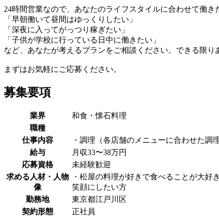
24時間営業なので、あなたのライフスタイルに合わせて働き
「早朝働いて昼間はゆっくりしたい」
「深夜に入ってがっつり稼ぎたい」
「子供が学校に行っている日中に働きたい」
など、あなたが考えるプランをご相談ください。できる限り
まずはお気軽にご応募ください。
募集要項
業界
和食・懐石料理
職種
仕事内容
・調理（各店舗のメニューに合わせた調理
給与
月収33〜38万円
応募資格
未経験歓迎
求める人材・人物
・松屋の料理が好きで食べることが大好き
像
笑顔にしたい方
勤務地
東京都江戸川区
契約形態
正社員