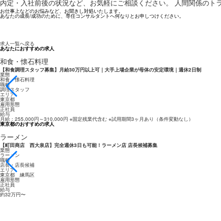
内定・入社前後の状況など、お気軽にご相談ください。 人間関係のト
お仕事上などのお悩みなど、お聞きし対処いたします。
あなたの成長/成功のために、専任コンサルタントへ何なりとお申しつけください。
求人一覧へ戻る
あなたにおすすめの求人
和食・懐石料理
【和食調理スタッフ募集】月給30万円以上可｜大手上場企業が母体の安定環境｜週休2日制
業態
和食・懐石料理
職種
調理スタッフ
エリア
東京都
雇用形態
正社員
給与
月給：255,000円～310,000円 ※固定残業代含む ※試用期間3ヶ月あり（条件変動なし）
東京都のおすすめの求人
ラーメン
【町田商店 西大泉店】完全週休3日も可能！ラーメン店 店長候補募集
業態
ラーメン
職種
店長・店長候補
エリア
東京都 練馬区
雇用形態
正社員
給与
約32万円〜