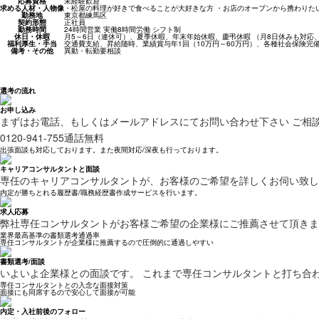
応募資格
未経験歓迎
求める人材・人物像
・松屋の料理が好きで食べることが大好きな方 ・お店のオープンから携わりた
勤務地
東京都練馬区
契約形態
正社員
勤務時間
24時間営業 実働8時間労働 シフト制
休日・休暇
月5～6日（連休可）、夏季休暇、年末年始休暇、慶弔休暇 （月8日休みも対応
福利厚生・手当
交通費支給、昇給随時、業績賞与年1回（10万円～60万円）、各種社会保険完
備考・その他
異動・転勤要相談
選考の流れ
お申し込み
まずはお電話、もしくはメールアドレスにてお問い合わせ下さい ご相
0120-941-755
通話無料
出張面談も対応しております。また夜間対応/深夜も行っております。
キャリアコンサルタントと面談
専任のキャリアコンサルタントが、お客様のご希望を詳しくお伺い致し
内定が勝ちとれる履歴書/職務経歴書作成サービスを行います。
求人応募
弊社専任コンサルタントがお客様ご希望の企業様にご推薦させて頂きま
業界最高基準の書類選考通過率
専任コンサルタントが企業様に推薦するので圧倒的に通過しやすい
書類選考/面談
いよいよ企業様との面談です。 これまで専任コンサルタントと打ち合
専任コンサルタントとの入念な面接対策
面接にも同席するので安心して面接が可能
内定・入社前後のフォロー