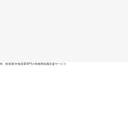
itk 飲食業/外食産業専門のitk無料転職支援サービス