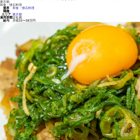
東京都
和食・懐石料理
業界
和食・懐石料理
職種
エリア
東京都
雇用形態
正社員
給与
月収33〜38万円