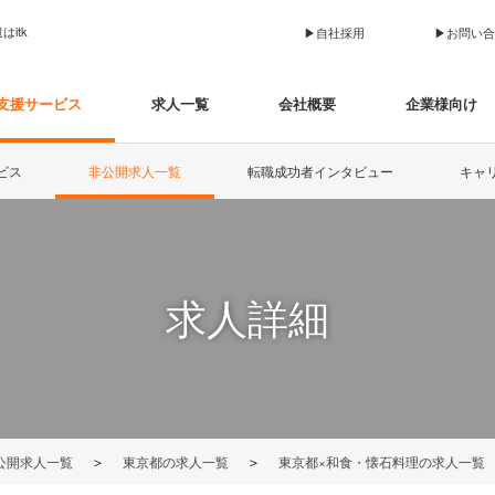
itk
▶︎自社採用
▶︎お問い
支援サービス
求人一覧
会社概要
企業様向け
ビス
非公開求人一覧
転職成功者インタビュー
キャ
求人詳細
＞
＞
公開求人一覧
東京都の求人一覧
東京都×和食・懐石料理の求人一覧