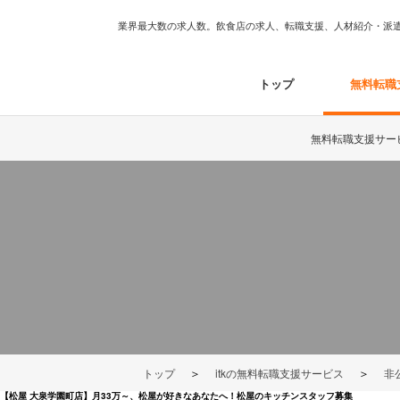
業界最大数の求人数。飲食店の求人、転職支援、人材紹介・派遣は
トップ
無料転職
無料転職支援サー
＞
＞
トップ
itkの無料転職支援サービス
非
【松屋 大泉学園町店】月33万～、松屋が好きなあなたへ！松屋のキッチンスタッフ募集