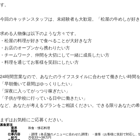
す。
今回のキッチンスタッフは、未経験者も大歓迎。「松屋の牛めしが好き
求める人物像は以下のような方々です。
・松屋の料理が好きで食べることが大好きな方
・お店のオープンから携わりたい方
・チームワーク、仲間を大切にして一緒に成長したい方
・料理を通じてお客様を笑顔にしたい方
24時間営業なので、あなたのライフスタイルに合わせて働きたい時間
「早朝働いて昼間はゆっくりしたい」
「深夜に入ってがっつり稼ぎたい」
「子供が学校に行っている日中に働きたい」
など、あなたが考えるプランをご相談ください。できる限りあなたの希
まずはお気軽にご応募ください。
募集要項
業界
和食・懐石料理
職種
仕事内容
・調理（各店舗のメニューに合わせた調理） ・接客（お客様に笑顔で対応し、
給与
月収33〜38万円