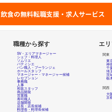
飲食の無料転職支援・求人サービス
職種から探す
エリ
SV・エリアマネージャー
関東
シェフ・料理人
ソムリエ
東
パティシエ
神
パン職人・ブーランジェ
千
ホールスタッフ
埼
マネージャー・マネージャー候補
茨
レセプション
栃
事務職
人事
関西
和装スタッフ
商品開発
大
営業職
京
寿司職人
店舗開発
店長・店長候補
料理長・料理長候補