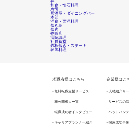
丼
和食・懐石料理
寿司
居酒屋・ダイニングバー
本部
洋食・西洋料理
焼き鳥
焼肉
物販店
病院調理
社員食堂
鉄板焼き・ステーキ
韓国料理
求職者様はこちら
企業様はこ
- 無料転職支援サービス
- 人材紹介サ
- 非公開求人一覧
- サービスの
- 転職成功者インタビュー
- ヘッドハン
- キャリアプランナー紹介
- 採用成功事