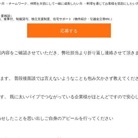
い方 ・チームワーク、仲間を大切にして一緒に成長したい方 ・料理を通じてお客様を笑顔にしたい
、要相談）
備、食事付、制服貸与、独立支援制度、住宅サポート（物件紹介・引越金立替etc.）
応募する
談内容をご確認させていただき、弊社担当より折り返し連絡させて頂き
ます。 普段後面談では言えないようなことも包み欠かさず教えてくださ
す。 既に太いパイプでつながっている企業様がほとんどですので安心し
わせしたことを思い出しご自身のアピールを行ってください