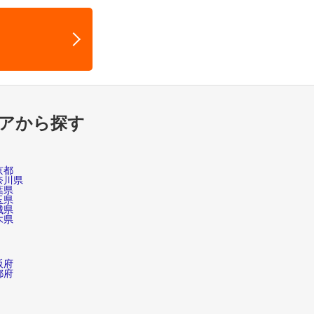
アから探す
京都
奈川県
葉県
玉県
城県
木県
阪府
都府