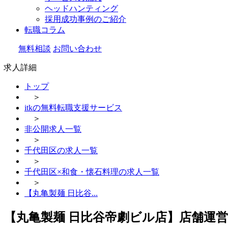
ヘッドハンティング
採用成功事例のご紹介
転職コラム
無料相談
お問い合わせ
求人詳細
トップ
＞
itkの無料転職支援サービス
＞
非公開求人一覧
＞
千代田区の求人一覧
＞
千代田区×和食・懐石料理の求人一覧
＞
【丸亀製麺 日比谷...
【丸亀製麺 日比谷帝劇ビル店】店舗運