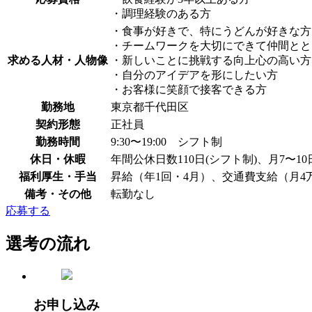
・調理経験のある方
・食事が好きで、特にうどんが好きな方
・チームワークを大切にできて仲間とと
求める人材・人物像
・新しいことに挑戦する向上心の高い方
・自分のアイデアを形にしたい方
・お客様に笑顔で接客できる方
勤務地
東京都千代田区
契約形態
正社員
勤務時間
9:30〜19:00 シフト制
休日・休暇
年間公休日数110日(シフト制)、月7
福利厚生・手当
昇給（年1回・4月）、交通費支給（月
備考・その他
転勤なし
応募する
選考の流れ
お申し込み