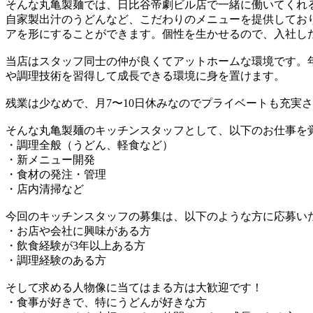
そんな丸亀製麺では、日比谷帝劇ビル店で一緒に働いてくれ
自家製出汁のうどんなど、こだわりのメニューを提供してお
アを形にすることができます。個性を生かせるので、入社し
当店はスタッフ同士の仲が良くてアットホームな環境です。
や調理技術を習得して成長できる環境に身を置けます。
残業は少なめで、月7〜10日休みなのでプライベートも充実
そんな丸亀製麺のキッチンスタッフとして、以下のお仕事を
・調理全般（うどん、軽食など）
・新メニュー開発
・食材の発注・管理
・店内清掃など
今回のキッチンスタッフの募集は、以下のような方に応募い
・お店や会社に興味がある方
・飲食経験が3年以上ある方
・調理経験のある方
そして求める人物像に当てはまる方は大歓迎です！
・食事が好きで、特にうどんが好きな方