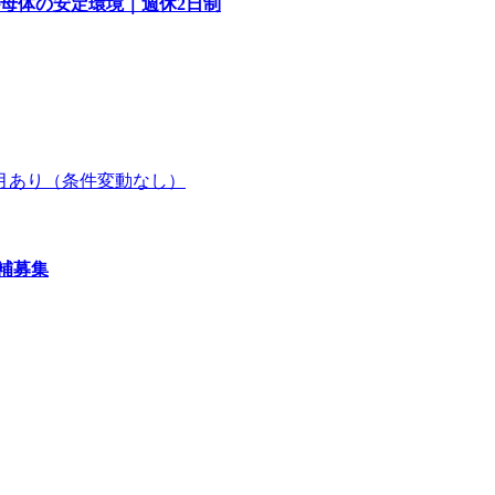
母体の安定環境｜週休2日制
間3ヶ月あり（条件変動なし）
補募集