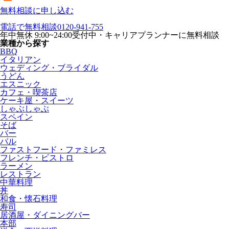
無料相談に申し込む
電話で無料相談
0120-941-755
年中無休 9:00~24:00受付中・キャリアプランナーに無料相談
業種から探す
BBQ
イタリアン
ウェディング・ブライダル
うどん
エスニック
カフェ・喫茶店
ケーキ屋・スイーツ
しゃぶしゃぶ
スペイン
そば
バー
バル
ファストフード・ファミレス
フレンチ・ビストロ
ラーメン
レストラン
中華料理
丼
和食・懐石料理
寿司
居酒屋・ダイニングバー
本部