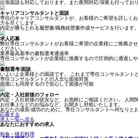
出張面談も対応しております。また夜間対応/深夜も行ってお
キャリアコンサルタントと面談
専任のキャリアコンサルタントが、お客様のご希望を詳しくお伺
力を尽くします。
内定が勝ちとれる履歴書/職務経歴書作成サービスを行います
求人応募
弊社専任コンサルタントがお客様ご希望の企業様にご推薦させ
ください。
業界最高基準の書類選考通過率
専任コンサルタントが企業様に推薦するので圧倒的に通過しや
書類選考/面談
いよいよ企業様との面談です。 これまで専任コンサルタント
専任コンサルタントとの入念な面接対策
面接にも同席するので安心して面接が可能
内定・入社前後のフォロー
内定・入社前後の状況など、お気軽にご相談ください。 人間
お仕事上などのお悩みなど、お聞きし対処いたします。
あなたの成長/成功のために、専任コンサルタントへ何なりと
応募する
求人一覧へ戻る
あなたにおすすめの求人
和食・懐石料理