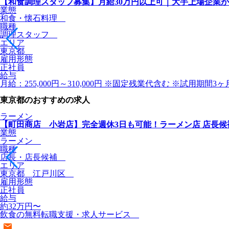
【和食調理スタッフ募集】月給30万円以上可｜大手上場企業が
業態
和食・懐石料理
職種
調理スタッフ
エリア
東京都
雇用形態
正社員
給与
月給：255,000円～310,000円 ※固定残業代含む ※試用期
東京都のおすすめの求人
ラーメン
【町田商店 小岩店】完全週休3日も可能！ラーメン店 店長候
業態
ラーメン
職種
店長・店長候補
エリア
東京都 江戸川区
雇用形態
正社員
給与
約32万円〜
飲食の無料転職支援・求人サービス