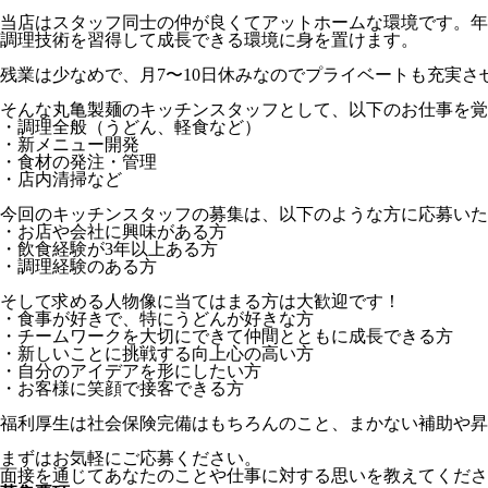
当店はスタッフ同士の仲が良くてアットホームな環境です。年
調理技術を習得して成長できる環境に身を置けます。
残業は少なめで、月7〜10日休みなのでプライベートも充実
そんな丸亀製麺のキッチンスタッフとして、以下のお仕事を覚
・調理全般（うどん、軽食など）
・新メニュー開発
・食材の発注・管理
・店内清掃など
今回のキッチンスタッフの募集は、以下のような方に応募いた
・お店や会社に興味がある方
・飲食経験が3年以上ある方
・調理経験のある方
そして求める人物像に当てはまる方は大歓迎です！
・食事が好きで、特にうどんが好きな方
・チームワークを大切にできて仲間とともに成長できる方
・新しいことに挑戦する向上心の高い方
・自分のアイデアを形にしたい方
・お客様に笑顔で接客できる方
福利厚生は社会保険完備はもちろんのこと、まかない補助や昇
まずはお気軽にご応募ください。
面接を通じてあなたのことや仕事に対する思いを教えてくださ