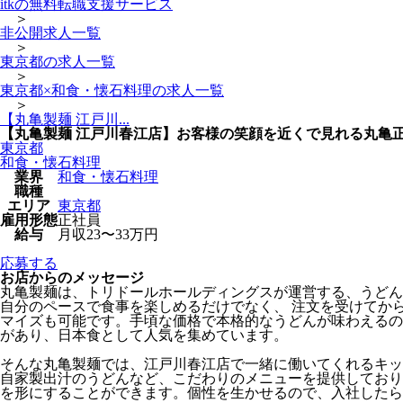
itkの無料転職支援サービス
＞
非公開求人一覧
＞
東京都の求人一覧
＞
東京都×和食・懐石料理の求人一覧
＞
【丸亀製麺 江戸川...
【丸亀製麺 江戸川春江店】お客様の笑顔を近くで見れる丸亀
東京都
和食・懐石料理
業界
和食・懐石料理
職種
エリア
東京都
雇用形態
正社員
給与
月収23〜33万円
応募する
お店からのメッセージ
丸亀製麺は、トリドールホールディングスが運営する、うどん
自分のペースで食事を楽しめるだけでなく、 注文を受けてか
マイズも可能です。手頃な価格で本格的なうどんが味わえるの
があり、日本食として人気を集めています。
そんな丸亀製麺では、江戸川春江店で一緒に働いてくれるキッ
自家製出汁のうどんなど、こだわりのメニューを提供しており
を形にすることができます。個性を生かせるので、入社したら