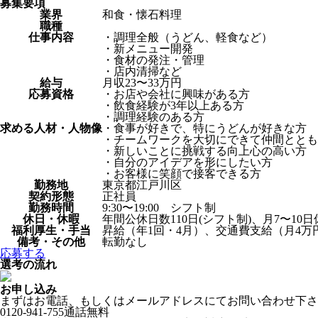
募集要項
業界
和食・懐石料理
職種
仕事内容
・調理全般（うどん、軽食など）
・新メニュー開発
・食材の発注・管理
・店内清掃など
給与
月収23〜33万円
応募資格
・お店や会社に興味がある方
・飲食経験が3年以上ある方
・調理経験のある方
求める人材・人物像
・食事が好きで、特にうどんが好きな方
・チームワークを大切にできて仲間ととも
・新しいことに挑戦する向上心の高い方
・自分のアイデアを形にしたい方
・お客様に笑顔で接客できる方
勤務地
東京都江戸川区
契約形態
正社員
勤務時間
9:30〜19:00 シフト制
休日・休暇
年間公休日数110日(シフト制)、月7〜
福利厚生・手当
昇給（年1回・4月）、交通費支給（月4
備考・その他
転勤なし
応募する
選考の流れ
お申し込み
まずはお電話、もしくはメールアドレスにてお問い合わせ下さ
0120-941-755
通話無料