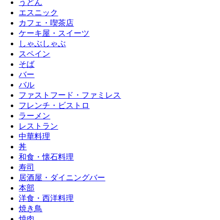
うどん
エスニック
カフェ・喫茶店
ケーキ屋・スイーツ
しゃぶしゃぶ
スペイン
そば
バー
バル
ファストフード・ファミレス
フレンチ・ビストロ
ラーメン
レストラン
中華料理
丼
和食・懐石料理
寿司
居酒屋・ダイニングバー
本部
洋食・西洋料理
焼き鳥
焼肉