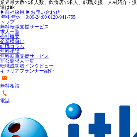
業界最大数の求人数。飲食店の求人、転職支援、人材紹介・派
遣はitk
▶︎自社採用
▶︎お問い合わせ
年中無休 9:00-24:00
0120-941-755
トップ
無料転職支援サービス
求人一覧
会社概要
企業様向け
転職コラム
無料相談
無料転職支援サービス
非公開求人一覧
転職成功者インタビュー
キャリアプランナー紹介
無料相談
電話