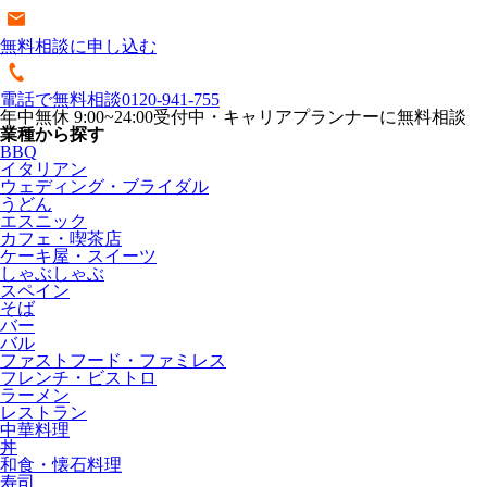
無料相談に申し込む
電話で無料相談
0120-941-755
年中無休 9:00~24:00受付中・キャリアプランナーに無料相談
業種から探す
BBQ
イタリアン
ウェディング・ブライダル
うどん
エスニック
カフェ・喫茶店
ケーキ屋・スイーツ
しゃぶしゃぶ
スペイン
そば
バー
バル
ファストフード・ファミレス
フレンチ・ビストロ
ラーメン
レストラン
中華料理
丼
和食・懐石料理
寿司