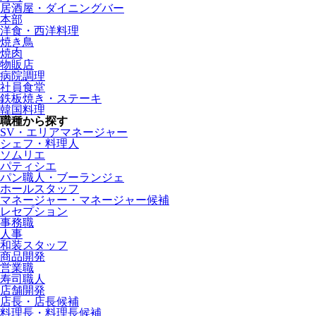
居酒屋・ダイニングバー
本部
洋食・西洋料理
焼き鳥
焼肉
物販店
病院調理
社員食堂
鉄板焼き・ステーキ
韓国料理
職種から探す
SV・エリアマネージャー
シェフ・料理人
ソムリエ
パティシエ
パン職人・ブーランジェ
ホールスタッフ
マネージャー・マネージャー候補
レセプション
事務職
人事
和装スタッフ
商品開発
営業職
寿司職人
店舗開発
店長・店長候補
料理長・料理長候補