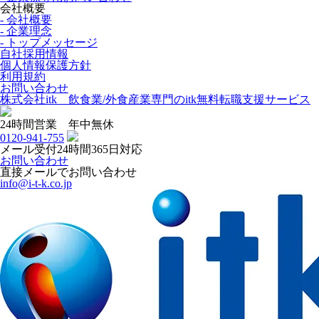
会社概要
- 会社概要
- 企業理念
- トップメッセージ
自社採用情報
個人情報保護方針
利用規約
お問い合わせ
株式会社itk 飲食業/外食産業専門のitk無料転職支援サービス
24時間営業 年中無休
0120-941-755
メール受付24時間365日対応
お問い合わせ
直接メールでお問い合わせ
info@i-t-k.co.jp