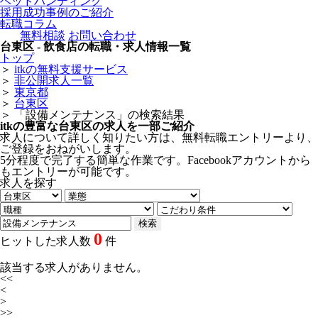
ヘッドハンティング
採用成功事例のご紹介
転職コラム
無料相談
お問い合わせ
台東区 - 飲食店の転職・求人情報一覧
トップ
＞
itkの無料支援サービス
＞
非公開求人一覧
＞
東京都
＞
台東区
＞
「設備メンテナンス」の検索結果
itkの豊富な台東区の求人を一部ご紹介
求人について詳しく知りたい方は、無料転職エントリーより、
ご登録をおねがいします。
5分程度で完了する簡単な作業です。Facebookアカウントから
もエントリーが可能です。
求人を探す
0
ヒットした求人数
件
該当する求人がありません。
<<
<
>
>>