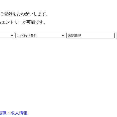
ご登録をおねがいします。
らもエントリーが可能です。
転職・求人情報