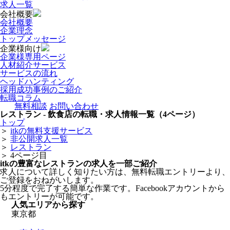
求人一覧
会社概要
会社概要
企業理念
トップメッセージ
企業様向け
企業様専用ページ
人材紹介サービス
サービスの流れ
ヘッドハンティング
採用成功事例のご紹介
転職コラム
無料相談
お問い合わせ
レストラン - 飲食店の転職・求人情報一覧（4ページ）
トップ
＞
itkの無料支援サービス
＞
非公開求人一覧
＞
レストラン
＞
4ページ目
itkの豊富なレストランの求人を一部ご紹介
求人について詳しく知りたい方は、無料転職エントリーより、
ご登録をおねがいします。
5分程度で完了する簡単な作業です。Facebookアカウントから
もエントリーが可能です。
人気エリアから探す
東京都