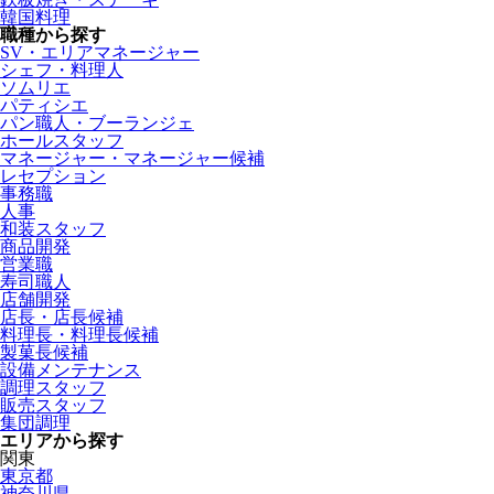
韓国料理
職種から探す
SV・エリアマネージャー
シェフ・料理人
ソムリエ
パティシエ
パン職人・ブーランジェ
ホールスタッフ
マネージャー・マネージャー候補
レセプション
事務職
人事
和装スタッフ
商品開発
営業職
寿司職人
店舗開発
店長・店長候補
料理長・料理長候補
製菓長候補
設備メンテナンス
調理スタッフ
販売スタッフ
集団調理
エリアから探す
関東
東京都
神奈川県