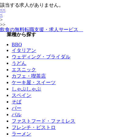
該当する求人がありません。
<<
<
>
>>
飲食の無料転職支援・求人サービス
業種から探す
BBQ
イタリアン
ウェディング・ブライダル
うどん
エスニック
カフェ・喫茶店
ケーキ屋・スイーツ
しゃぶしゃぶ
スペイン
そば
バー
バル
ファストフード・ファミレス
フレンチ・ビストロ
ラーメン