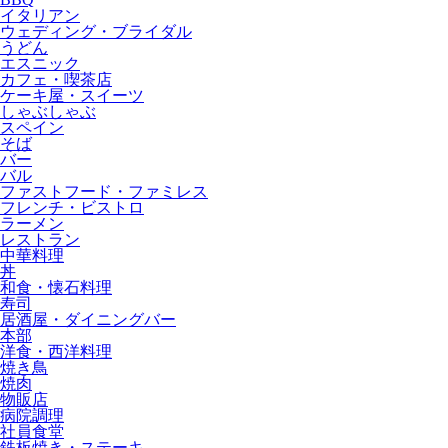
イタリアン
ウェディング・ブライダル
うどん
エスニック
カフェ・喫茶店
ケーキ屋・スイーツ
しゃぶしゃぶ
スペイン
そば
バー
バル
ファストフード・ファミレス
フレンチ・ビストロ
ラーメン
レストラン
中華料理
丼
和食・懐石料理
寿司
居酒屋・ダイニングバー
本部
洋食・西洋料理
焼き鳥
焼肉
物販店
病院調理
社員食堂
鉄板焼き・ステーキ