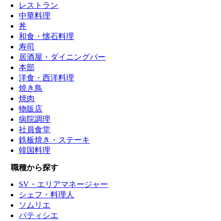
レストラン
中華料理
丼
和食・懐石料理
寿司
居酒屋・ダイニングバー
本部
洋食・西洋料理
焼き鳥
焼肉
物販店
病院調理
社員食堂
鉄板焼き・ステーキ
韓国料理
職種から探す
SV・エリアマネージャー
シェフ・料理人
ソムリエ
パティシエ