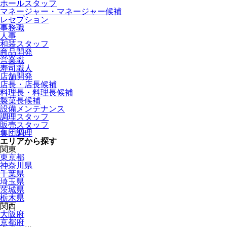
ホールスタッフ
マネージャー・マネージャー候補
レセプション
事務職
人事
和装スタッフ
商品開発
営業職
寿司職人
店舗開発
店長・店長候補
料理長・料理長候補
製菓長候補
設備メンテナンス
調理スタッフ
販売スタッフ
集団調理
エリアから探す
関東
東京都
神奈川県
千葉県
埼玉県
茨城県
栃木県
関西
大阪府
京都府