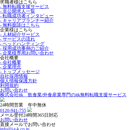
求職者様はこちら
- 無料転職支援サービス
- 非公開求人一覧
- 転職成功者インタビュー
- キャリアプランナー紹介
- 無料面談はこちら
企業様はこちら
- 人材紹介サービス
- サービスの流れ
- ヘッドハンティング
- 採用成功事例のご紹介
- 企業様専用お問い合わせ
会社概要
- 会社概要
- 企業理念
- トップメッセージ
自社採用情報
個人情報保護方針
利用規約
お問い合わせ
株式会社itk 飲食業/外食産業専門のitk無料転職支援サービス
24時間営業 年中無休
0120-941-755
メール受付24時間365日対応
お問い合わせ
直接メールでお問い合わせ
info@i-t-k.co.jp