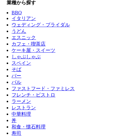
業種から探す
BBQ
イタリアン
ウェディング・ブライダル
うどん
エスニック
カフェ・喫茶店
ケーキ屋・スイーツ
しゃぶしゃぶ
スペイン
そば
バー
バル
ファストフード・ファミレス
フレンチ・ビストロ
ラーメン
レストラン
中華料理
丼
和食・懐石料理
寿司