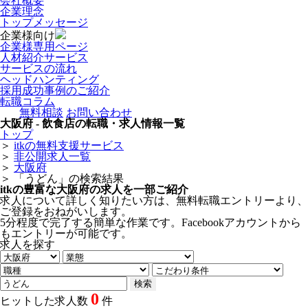
会社概要
企業理念
トップメッセージ
企業様向け
企業様専用ページ
人材紹介サービス
サービスの流れ
ヘッドハンティング
採用成功事例のご紹介
転職コラム
無料相談
お問い合わせ
大阪府 - 飲食店の転職・求人情報一覧
トップ
＞
itkの無料支援サービス
＞
非公開求人一覧
＞
大阪府
＞
「うどん」の検索結果
itkの豊富な大阪府の求人を一部ご紹介
求人について詳しく知りたい方は、無料転職エントリーより、
ご登録をおねがいします。
5分程度で完了する簡単な作業です。Facebookアカウントから
もエントリーが可能です。
求人を探す
0
ヒットした求人数
件