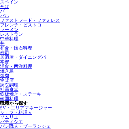
スペイン
そば
バー
バル
ファストフード・ファミレス
フレンチ・ビストロ
ラーメン
レストラン
中華料理
丼
和食・懐石料理
寿司
居酒屋・ダイニングバー
本部
洋食・西洋料理
焼き鳥
焼肉
物販店
病院調理
社員食堂
鉄板焼き・ステーキ
韓国料理
職種から探す
SV・エリアマネージャー
シェフ・料理人
ソムリエ
パティシエ
パン職人・ブーランジェ