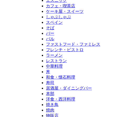
エスニック
カフェ・喫茶店
ケーキ屋・スイーツ
しゃぶしゃぶ
スペイン
そば
バー
バル
ファストフード・ファミレス
フレンチ・ビストロ
ラーメン
レストラン
中華料理
丼
和食・懐石料理
寿司
居酒屋・ダイニングバー
本部
洋食・西洋料理
焼き鳥
焼肉
物販店