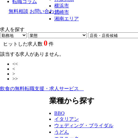
転職コラム
横浜市
無料相談
お問い合わせ
川崎市
湘南エリア
求人を探す
0
ヒットした求人数
件
該当する求人がありません。
<<
<
>
>>
飲食の無料転職支援・求人サービス
業種から探す
BBQ
イタリアン
ウェディング・ブライダル
うどん