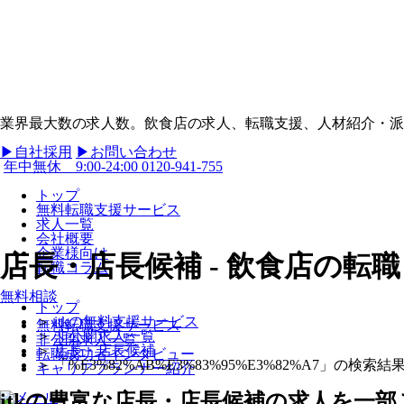
業界最大数の求人数。飲食店の求人、転職支援、人材紹介・派遣
▶︎自社採用
▶︎お問い合わせ
年中無休 9:00-24:00
0120-941-755
トップ
無料転職支援サービス
求人一覧
会社概要
企業様向け
店長・店長候補 - 飲食店の転
転職コラム
無料相談
トップ
＞
itkの無料支援サービス
無料転職支援サービス
＞
非公開求人一覧
非公開求人一覧
＞
店長・店長候補
転職成功者インタビュー
＞
「%E3%82%AB%E3%83%95%E3%82%A7」の検索結
キャリアプランナー紹介
itkの豊富な店長・店長候補の求人を一部