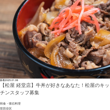
新着
2025.01.06
【松屋 経堂店】牛丼が好きなあなた！松屋のキッ
チンスタッフ募集
和食・懐石料理
世田谷区