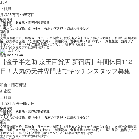
北区
正社員
月収35万円〜65万円
応募資格
年齢不問、飲食店・業界経験者歓迎
仕事内容
・天ぷらの揚げ物、盛り付け ・食材の下処理 ・店舗の清掃など
福利厚生
手当
交通費全額支給、昇給有、月ボーナス制度有（規定有／入社１か月後から対象）、各種社会保険完
備、残業手当支給（1分単位で支給）、制服貸与、食事補助（1食300円）、厚生施設（熱海リゾー
トホテル）、車・バイク通勤可能（ガソリン、駐車場代支給）ほか
求人詳細を見る
プロに無料相談する
新着
2025.01.06
【金子半之助 京王百貨店 新宿店】年間休日112
日！人気の天丼専門店でキッチンスタッフ募集
和食・懐石料理
新宿区
正社員
月収35万円〜65万円
応募資格
年齢不問、飲食店・業界経験者歓迎
仕事内容
・天ぷらの揚げ物、盛り付け ・食材の下処理 ・店舗の清掃など
福利厚生
手当
交通費全額支給、昇給有、月ボーナス制度有（規定有／入社１か月後から対象）、各種社会保険完
備、残業手当支給（1分単位で支給）、制服貸与、食事補助（1食300円）、厚生施設（熱海リゾー
トホテル）、車・バイク通勤可能（ガソリン、駐車場代支給）ほか
求人詳細を見る
プロに無料相談する