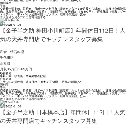
・天ぷらの揚げ物、盛り付け ・食材の下処理 ・店舗の清掃など
福利厚生
手当
交通費全額支給、昇給有、月ボーナス制度有（規定有／入社１か月後から対象）、各種社会保険完
備、残業手当支給（1分単位で支給）、制服貸与、食事補助（1食300円）、厚生施設（熱海リゾー
トホテル）、車・バイク通勤可能（ガソリン、駐車場代支給）ほか
求人詳細を見る
プロに無料相談する
新着
2025.01.06
【金子半之助 神田小川町店】年間休日112日！人
気の天丼専門店でキッチンスタッフ募集
和食・懐石料理
千代田区
正社員
月収35万円〜65万円
応募資格
年齢不問、飲食店・業界経験者歓迎
仕事内容
・天ぷらの揚げ物、盛り付け ・食材の下処理 ・店舗の清掃など
福利厚生
手当
交通費全額支給、昇給有、月ボーナス制度有（規定有／入社１か月後から対象）、各種社会保険完
備、残業手当支給（1分単位で支給）、制服貸与、食事補助（1食300円）、厚生施設（熱海リゾー
トホテル）、車・バイク通勤可能（ガソリン、駐車場代支給）ほか
求人詳細を見る
プロに無料相談する
新着
2025.01.06
【金子半之助 日本橋本店】年間休日112日！人気
の天丼専門店でキッチンスタッフ募集