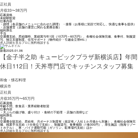
正社員
月収33〜38万円
応募資格
未経験歓迎
仕事内容
・調理（各店舗のメニューに合わせた調理） ・接客（お客様に笑顔で対応し、快適な食事を提供）
・店舗運営（店舗の運営に関わる業務全般）
福利厚生
手当
交通費支給、昇給随時、業績賞与年1回（10万円～60万円）、各種社会保険完備、食事付、制服貸
与、独立支援制度、住宅サポート（物件紹介・引越金立替etc.）
求人詳細を見る
プロに無料相談する
新着
2025.01.06
【金子半之助 キュービックプラザ新横浜店】年間
休日112日！天丼専門店でキッチンスタッフ募集
和食・懐石料理
横浜市
正社員
月収35万円〜65万円
応募資格
年齢不問、飲食店・業界経験者歓迎
仕事内容
・天ぷらの揚げ物、盛り付け ・食材の下処理 ・店舗の清掃など
福利厚生
手当
交通費全額支給、昇給有、月ボーナス制度有（規定有／入社１か月後から対象）、各種社会保険完
備、残業手当支給（1分単位で支給）、制服貸与、食事補助（1食300円）、厚生施設（熱海リゾー
トホテル）、車・バイク通勤可能（ガソリン、駐車場代支給）ほか
求人詳細を見る
プロに無料相談する