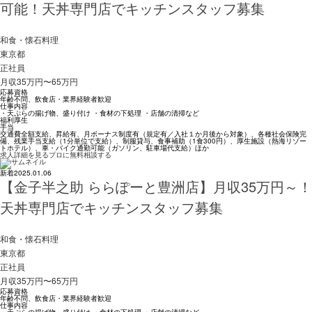
可能！天丼専門店でキッチンスタッフ募集
和食・懐石料理
東京都
正社員
月収35万円〜65万円
応募資格
年齢不問、飲食店・業界経験者歓迎
仕事内容
・天ぷらの揚げ物、盛り付け ・食材の下処理 ・店舗の清掃など
福利厚生
手当
交通費全額支給、昇給有、月ボーナス制度有（規定有／入社１か月後から対象）、各種社会保険完
備、残業手当支給（1分単位で支給）、制服貸与、食事補助（1食300円）、厚生施設（熱海リゾー
トホテル）、車・バイク通勤可能（ガソリン、駐車場代支給）ほか
求人詳細を見る
プロに無料相談する
新着
2025.01.06
【金子半之助 ららぽーと豊洲店】月収35万円～！
天丼専門店でキッチンスタッフ募集
和食・懐石料理
東京都
正社員
月収35万円〜65万円
応募資格
年齢不問、飲食店・業界経験者歓迎
仕事内容