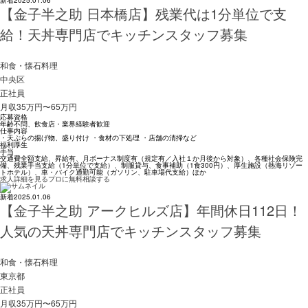
新着
2025.01.06
【金子半之助 日本橋店】残業代は1分単位で支
給！天丼専門店でキッチンスタッフ募集
和食・懐石料理
中央区
正社員
月収35万円〜65万円
応募資格
年齢不問、飲食店・業界経験者歓迎
仕事内容
・天ぷらの揚げ物、盛り付け ・食材の下処理 ・店舗の清掃など
福利厚生
手当
交通費全額支給、昇給有、月ボーナス制度有（規定有／入社１か月後から対象）、各種社会保険完
備、残業手当支給（1分単位で支給）、制服貸与、食事補助（1食300円）、厚生施設（熱海リゾー
トホテル）、車・バイク通勤可能（ガソリン、駐車場代支給）ほか
求人詳細を見る
プロに無料相談する
新着
2025.01.06
【金子半之助 アークヒルズ店】年間休日112日！
人気の天丼専門店でキッチンスタッフ募集
和食・懐石料理
東京都
正社員
月収35万円〜65万円