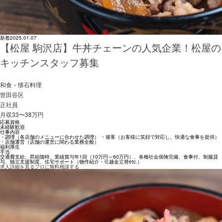
新着
2025.01.07
【松屋 駒沢店】牛丼チェーンの人気企業！松屋の
キッチンスタッフ募集
和食・懐石料理
世田谷区
正社員
月収33〜38万円
応募資格
未経験歓迎
仕事内容
・調理（各店舗のメニューに合わせた調理） ・接客（お客様に笑顔で対応し、快適な食事を提供）
・店舗運営（店舗の運営に関わる業務全般）
福利厚生
手当
交通費支給、昇給随時、業績賞与年1回（10万円～60万円）、各種社会保険完備、食事付、制服貸
与、独立支援制度、住宅サポート（物件紹介・引越金立替etc.）
求人詳細を見る
プロに無料相談する