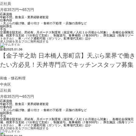
正社員
月収35万円〜65万円
応募資格
年齢不問、飲食店・業界経験者歓迎
仕事内容
・天ぷらの揚げ物、盛り付け ・食材の下処理 ・店舗の清掃など
福利厚生
手当
交通費全額支給、昇給有、月ボーナス制度有（規定有／入社１か月後から対象）、各種社会保険完
備、残業手当支給（1分単位で支給）、制服貸与、食事補助（1食300円）、厚生施設（熱海リゾー
トホテル）、車・バイク通勤可能（ガソリン、駐車場代支給）ほか
求人詳細を見る
プロに無料相談する
新着
2025.01.06
【金子半之助 日本橋人形町店】天ぷら業界で働き
たい方必見！天丼専門店でキッチンスタッフ募集
和食・懐石料理
中央区
正社員
月収35万円〜65万円
応募資格
年齢不問、飲食店・業界経験者歓迎
仕事内容
・天ぷらの揚げ物、盛り付け ・食材の下処理 ・店舗の清掃など
福利厚生
手当
交通費全額支給、昇給有、月ボーナス制度有（規定有／入社１か月後から対象）、各種社会保険完
備、残業手当支給（1分単位で支給）、制服貸与、食事補助（1食300円）、厚生施設（熱海リゾー
トホテル）、車・バイク通勤可能（ガソリン、駐車場代支給）ほか
求人詳細を見る
プロに無料相談する