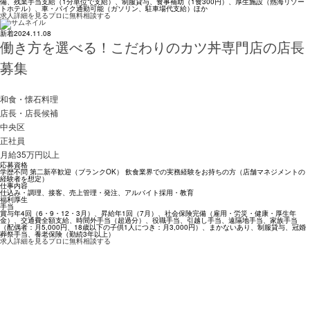
備、残業手当支給（1分単位で支給）、制服貸与、食事補助（1食300円）、厚生施設（熱海リゾー
トホテル）、車・バイク通勤可能（ガソリン、駐車場代支給）ほか
求人詳細を見る
プロに無料相談する
新着
2024.11.08
働き方を選べる！こだわりのカツ丼専門店の店長
募集
和食・懐石料理
店長・店長候補
中央区
正社員
月給35万円以上
応募資格
学歴不問 第二新卒歓迎（ブランクOK） 飲食業界での実務経験をお持ちの方（店舗マネジメントの
経験者を想定）
仕事内容
仕込み・調理、接客、売上管理・発注、アルバイト採⽤・教育
福利厚生
手当
賞与年4回（6・9・12・3月）、昇給年1回（7月）、社会保険完備（雇用・労災・健康・厚生年
金）、交通費全額支給、時間外手当（超過分）、役職手当、引越し手当、遠隔地手当、家族手当
（配偶者：月5,000円、18歳以下の子供1人につき：月3,000円）、まかないあり、制服貸与、冠婚
葬祭手当、養老保険（勤続3年以上）
求人詳細を見る
プロに無料相談する