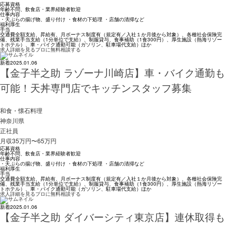
応募資格
年齢不問、飲食店・業界経験者歓迎
仕事内容
・天ぷらの揚げ物、盛り付け ・食材の下処理 ・店舗の清掃など
福利厚生
手当
交通費全額支給、昇給有、月ボーナス制度有（規定有／入社１か月後から対象）、各種社会保険完
備、残業手当支給（1分単位で支給）、制服貸与、食事補助（1食300円）、厚生施設（熱海リゾー
トホテル）、車・バイク通勤可能（ガソリン、駐車場代支給）ほか
求人詳細を見る
プロに無料相談する
新着
2025.01.06
【金子半之助 ラゾーナ川崎店】車・バイク通勤も
可能！天丼専門店でキッチンスタッフ募集
和食・懐石料理
神奈川県
正社員
月収35万円〜65万円
応募資格
年齢不問、飲食店・業界経験者歓迎
仕事内容
・天ぷらの揚げ物、盛り付け ・食材の下処理 ・店舗の清掃など
福利厚生
手当
交通費全額支給、昇給有、月ボーナス制度有（規定有／入社１か月後から対象）、各種社会保険完
備、残業手当支給（1分単位で支給）、制服貸与、食事補助（1食300円）、厚生施設（熱海リゾー
トホテル）、車・バイク通勤可能（ガソリン、駐車場代支給）ほか
求人詳細を見る
プロに無料相談する
新着
2025.01.06
【金子半之助 ダイバーシティ東京店】連休取得も