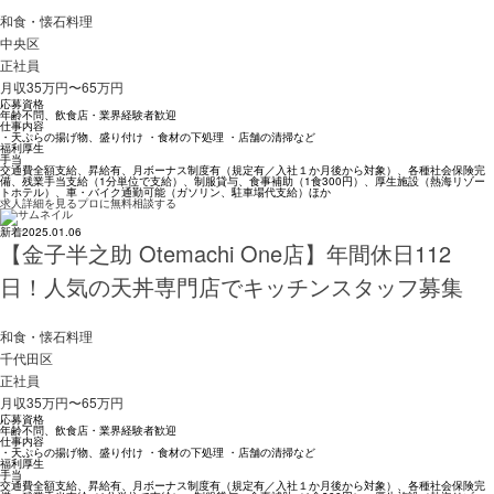
和食・懐石料理
中央区
正社員
月収35万円〜65万円
応募資格
年齢不問、飲食店・業界経験者歓迎
仕事内容
・天ぷらの揚げ物、盛り付け ・食材の下処理 ・店舗の清掃など
福利厚生
手当
交通費全額支給、昇給有、月ボーナス制度有（規定有／入社１か月後から対象）、各種社会保険完
備、残業手当支給（1分単位で支給）、制服貸与、食事補助（1食300円）、厚生施設（熱海リゾー
トホテル）、車・バイク通勤可能（ガソリン、駐車場代支給）ほか
求人詳細を見る
プロに無料相談する
新着
2025.01.06
【金子半之助 Otemachi One店】年間休日112
日！人気の天丼専門店でキッチンスタッフ募集
和食・懐石料理
千代田区
正社員
月収35万円〜65万円
応募資格
年齢不問、飲食店・業界経験者歓迎
仕事内容
・天ぷらの揚げ物、盛り付け ・食材の下処理 ・店舗の清掃など
福利厚生
手当
交通費全額支給、昇給有、月ボーナス制度有（規定有／入社１か月後から対象）、各種社会保険完