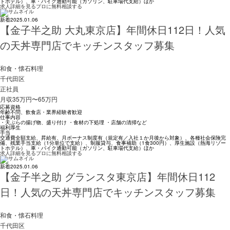
トホテル）、車・バイク通勤可能（ガソリン、駐車場代支給）ほか
求人詳細を見る
プロに無料相談する
新着
2025.01.06
【金子半之助 大丸東京店】年間休日112日！人気
の天丼専門店でキッチンスタッフ募集
和食・懐石料理
千代田区
正社員
月収35万円〜65万円
応募資格
年齢不問、飲食店・業界経験者歓迎
仕事内容
・天ぷらの揚げ物、盛り付け ・食材の下処理 ・店舗の清掃など
福利厚生
手当
交通費全額支給、昇給有、月ボーナス制度有（規定有／入社１か月後から対象）、各種社会保険完
備、残業手当支給（1分単位で支給）、制服貸与、食事補助（1食300円）、厚生施設（熱海リゾー
トホテル）、車・バイク通勤可能（ガソリン、駐車場代支給）ほか
求人詳細を見る
プロに無料相談する
新着
2025.01.06
【金子半之助 グランスタ東京店】年間休日112
日！人気の天丼専門店でキッチンスタッフ募集
和食・懐石料理
千代田区