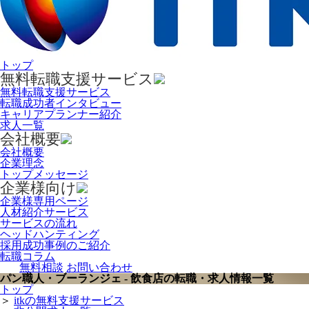
トップ
無料転職支援サービス
無料転職支援サービス
転職成功者インタビュー
キャリアプランナー紹介
求人一覧
会社概要
会社概要
企業理念
トップメッセージ
企業様向け
企業様専用ページ
人材紹介サービス
サービスの流れ
ヘッドハンティング
採用成功事例のご紹介
転職コラム
無料相談
お問い合わせ
パン職人・ブーランジェ - 飲食店の転職・求人情報一覧
トップ
＞
itkの無料支援サービス