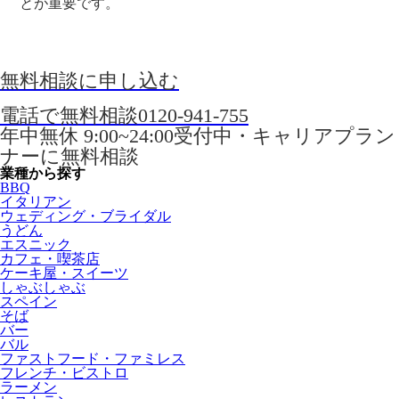
とが重要です。
無料相談に申し込む
電話で無料相談
0120-941-755
年中無休 9:00~24:00受付中・キャリアプラン
ナーに無料相談
業種から探す
BBQ
イタリアン
ウェディング・ブライダル
うどん
エスニック
カフェ・喫茶店
ケーキ屋・スイーツ
しゃぶしゃぶ
スペイン
そば
バー
バル
ファストフード・ファミレス
フレンチ・ビストロ
ラーメン