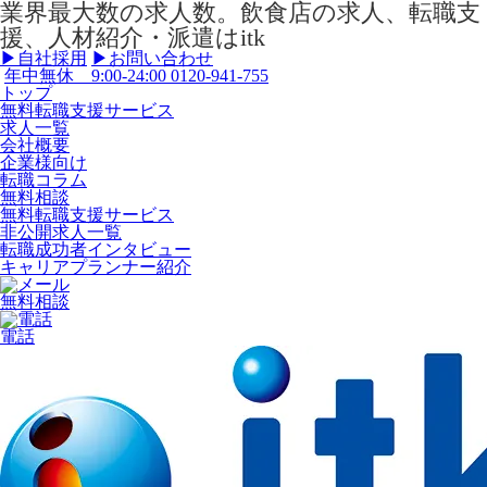
業界最大数の求人数。飲食店の求人、転職支
援、人材紹介・派遣はitk
▶︎自社採用
▶︎お問い合わせ
年中無休 9:00-24:00
0120-941-755
トップ
無料転職支援サービス
求人一覧
会社概要
企業様向け
転職コラム
無料相談
無料転職支援サービス
非公開求人一覧
転職成功者インタビュー
キャリアプランナー紹介
無料相談
電話