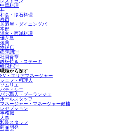
レストラン
中華料理
丼
和食・懐石料理
寿司
居酒屋・ダイニングバー
本部
洋食・西洋料理
焼き鳥
焼肉
物販店
病院調理
社員食堂
鉄板焼き・ステーキ
韓国料理
職種から探す
SV・エリアマネージャー
シェフ・料理人
ソムリエ
パティシエ
パン職人・ブーランジェ
ホールスタッフ
マネージャー・マネージャー候補
レセプション
事務職
人事
和装スタッフ
商品開発