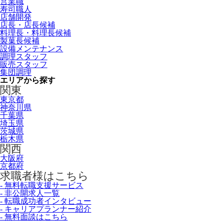
営業職
寿司職人
店舗開発
店長・店長候補
料理長・料理長候補
製菓長候補
設備メンテナンス
調理スタッフ
販売スタッフ
集団調理
エリアから探す
関東
東京都
神奈川県
千葉県
埼玉県
茨城県
栃木県
関西
大阪府
京都府
求職者様はこちら
- 無料転職支援サービス
- 非公開求人一覧
- 転職成功者インタビュー
- キャリアプランナー紹介
- 無料面談はこちら