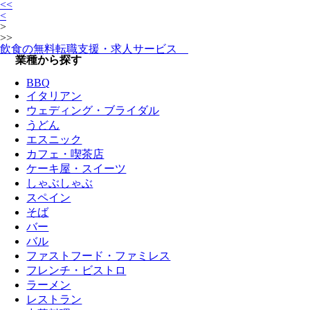
<<
<
>
>>
飲食の無料転職支援・求人サービス
業種から探す
BBQ
イタリアン
ウェディング・ブライダル
うどん
エスニック
カフェ・喫茶店
ケーキ屋・スイーツ
しゃぶしゃぶ
スペイン
そば
バー
バル
ファストフード・ファミレス
フレンチ・ビストロ
ラーメン
レストラン