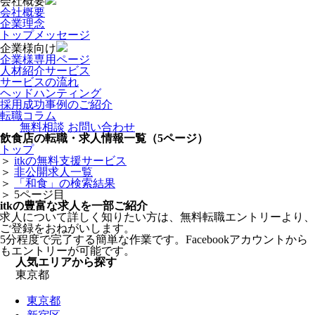
会社概要
会社概要
企業理念
トップメッセージ
企業様向け
企業様専用ページ
人材紹介サービス
サービスの流れ
ヘッドハンティング
採用成功事例のご紹介
転職コラム
無料相談
お問い合わせ
飲食店の転職・求人情報一覧（5ページ）
トップ
＞
itkの無料支援サービス
＞
非公開求人一覧
＞
「和食」の検索結果
＞
5ページ目
itkの豊富な求人を一部ご紹介
求人について詳しく知りたい方は、無料転職エントリーより、
ご登録をおねがいします。
5分程度で完了する簡単な作業です。Facebookアカウントから
もエントリーが可能です。
人気エリアから探す
東京都
東京都