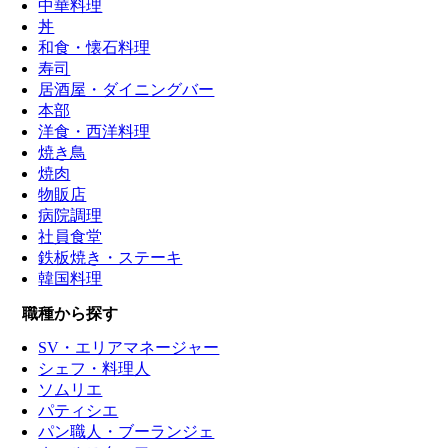
中華料理
丼
和食・懐石料理
寿司
居酒屋・ダイニングバー
本部
洋食・西洋料理
焼き鳥
焼肉
物販店
病院調理
社員食堂
鉄板焼き・ステーキ
韓国料理
職種から探す
SV・エリアマネージャー
シェフ・料理人
ソムリエ
パティシエ
パン職人・ブーランジェ