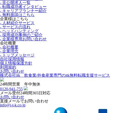
- 非公開求人一覧
- 転職成功者インタビュー
- キャリアプランナー紹介
- 無料面談はこちら
企業様はこちら
- 人材紹介サービス
- サービスの流れ
- ヘッドハンティング
- 採用成功事例のご紹介
- 企業様専用お問い合わせ
会社概要
- 会社概要
- 企業理念
- トップメッセージ
自社採用情報
個人情報保護方針
利用規約
お問い合わせ
株式会社itk 飲食業/外食産業専門のitk無料転職支援サービス
24時間営業 年中無休
0120-941-755
メール受付24時間365日対応
お問い合わせ
直接メールでお問い合わせ
info@i-t-k.co.jp