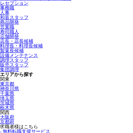
レセプション
事務職
人事
和装スタッフ
商品開発
営業職
寿司職人
店舗開発
店長・店長候補
料理長・料理長候補
製菓長候補
設備メンテナンス
調理スタッフ
販売スタッフ
集団調理
エリアから探す
関東
東京都
神奈川県
千葉県
埼玉県
茨城県
栃木県
関西
大阪府
京都府
求職者様はこちら
- 無料転職支援サービス