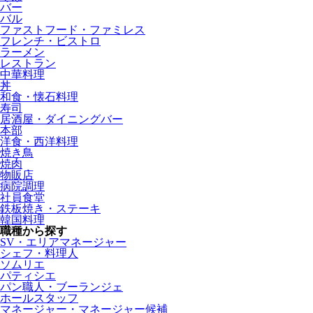
バー
バル
ファストフード・ファミレス
フレンチ・ビストロ
ラーメン
レストラン
中華料理
丼
和食・懐石料理
寿司
居酒屋・ダイニングバー
本部
洋食・西洋料理
焼き鳥
焼肉
物販店
病院調理
社員食堂
鉄板焼き・ステーキ
韓国料理
職種から探す
SV・エリアマネージャー
シェフ・料理人
ソムリエ
パティシエ
パン職人・ブーランジェ
ホールスタッフ
マネージャー・マネージャー候補