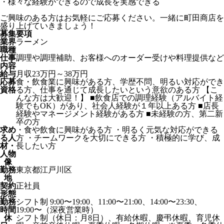
・様々な経験ができるので成長を実感できる
ご興味のある方はお気軽にご応募ください。一緒に町田商店を
盛り上げていきましょう！
募集要項
業界
ラーメン
職種
仕事
調理や調理補助、お客様へのオーダー受けや料理提供など
内容
給与
月収23万円～38万円
応募
食・飲食業に興味がある方、学歴不問、明るい対応ができ
資格
る方、仕事を通じて成長したいという意欲のある方 【こ
んな方は大歓迎！】 ■飲食店での調理経験（アルバイト経
験でもOK）があり、社会人経験が１年以上ある方 ■店長
経験やマネージメント経験がある方 ■未経験の方、第二新
卒の方
求め
・食や飲食に興味がある方 ・明るく元気な対応ができる
る人
方 ・チームワークを大切にできる方 ・積極的に学び、成
材・
長したい方
人物
像
勤務
東京都江戸川区
地
契約
正社員
形態
勤務
シフト制 9:00〜19:00、11:00〜21:00、14:00〜23:30、
時間
19:00〜（深夜営業時）
休
シフト制（休日：月8日）、有給休暇、慶弔休暇、育児休