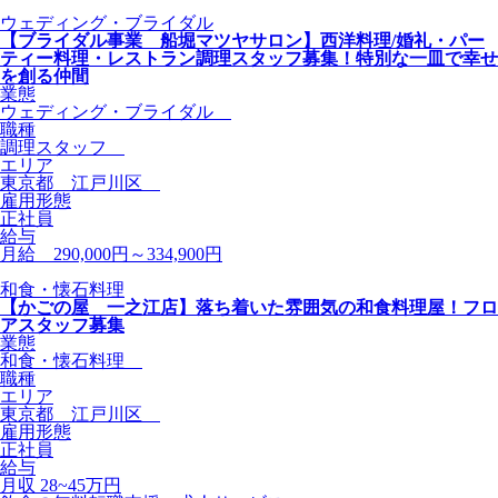
ウェディング・ブライダル
【ブライダル事業 船堀マツヤサロン】西洋料理/婚礼・パー
ティー料理・レストラン調理スタッフ募集！特別な一皿で幸せ
を創る仲間
業態
ウェディング・ブライダル
職種
調理スタッフ
エリア
東京都 江戸川区
雇用形態
正社員
給与
月給 290,000円～334,900円
和食・懐石料理
【かごの屋 一之江店】落ち着いた雰囲気の和食料理屋！フロ
アスタッフ募集
業態
和食・懐石料理
職種
エリア
東京都 江戸川区
雇用形態
正社員
給与
月収 28~45万円