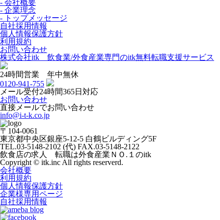
- 会社概要
- 企業理念
- トップメッセージ
自社採用情報
個人情報保護方針
利用規約
お問い合わせ
株式会社itk 飲食業/外食産業専門のitk無料転職支援サービス
24時間営業 年中無休
0120-941-755
メール受付24時間365日対応
お問い合わせ
直接メールでお問い合わせ
info@i-t-k.co.jp
〒104-0061
東京都中央区銀座5-12-5 白鶴ビルディング5F
TEL.03-5148-2102 (代) FAX.03-5148-2122
飲食店の求人 転職は外食産業ＮＯ.１のitk
Copyright © itk.inc All rights reserverd.
会社概要
利用規約
個人情報保護方針
企業様専用ページ
自社採用情報