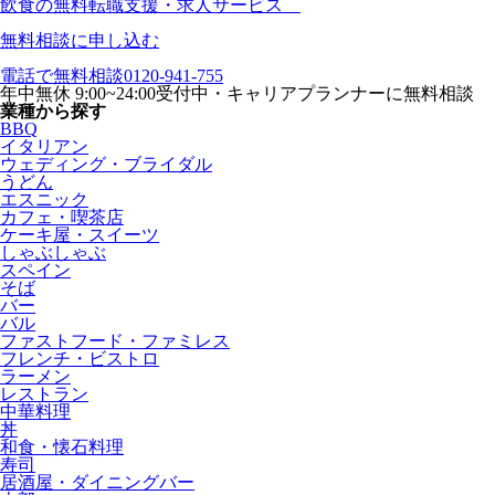
飲食の無料転職支援・求人サービス
無料相談に申し込む
電話で無料相談
0120-941-755
年中無休 9:00~24:00受付中・キャリアプランナーに無料相談
業種から探す
BBQ
イタリアン
ウェディング・ブライダル
うどん
エスニック
カフェ・喫茶店
ケーキ屋・スイーツ
しゃぶしゃぶ
スペイン
そば
バー
バル
ファストフード・ファミレス
フレンチ・ビストロ
ラーメン
レストラン
中華料理
丼
和食・懐石料理
寿司
居酒屋・ダイニングバー