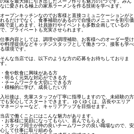
の味を最大限に引き出したスープ作りも魅力の1つです。みん
なに愛される極上の家系ラーメンを作る技術を学べます。
オープンキッチンなのでお客様と直接コミュニケーションがと
れるだけでなく、食事補助があるので自慢のメニューを割引価
格で楽しめます。社員旅行やイベントも多数企画しているの
で、プライベートも充実させられます。
仕事内容としては、調理や調理補助、お客様へのオーダー受け
や料理提供などキッチンスタッフとして働きつつ、接客も学べ
る環境です。
そんな当店では、以下のような方の応募をお待ちしておりま
す。
・食や飲食に興味がある方
・明るく元気な対応ができる方
・チームワークを大切にできる方
・積極的に学び、成長したい方
入社後は、先輩スタッフが丁寧に指導しますので、未経験の方
でも安心してスタートできます。 ゆくゆくは、店長やエリア
マネージャーなど、キャリアアップを目指せます。
当店で働くことにはこんな魅力があります。
・お客様に笑顔になってもらい、喜んでもらえる
・スタッフ同士が仲の良いチームワークの良い職場なので、安
心して仕事に取り組める