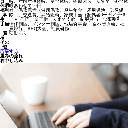
日・
暇、産前産後休暇、夏季休暇、冬期休暇 ※夏季・冬季休
休暇
暇あわせて10日
福利
社会保険完備（健康保険、厚生年金、雇用保険、労災保
厚
険）、交通費、昇給随時、家族手当（配偶者8千円／子供
生・
一人5千円）※子供二人まで支給、制服貸与、食事割引、
手当
研修制度、メンター制度、他店食事会、 食べ歩き会、社
員旅行、BBQ大会、社員研修
備
転勤あり
考・
その
他
応募する
選考の流れ
お申し込み