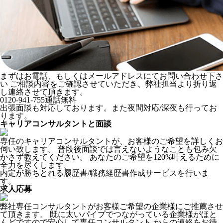
まずはお電話、もしくはメールアドレスにてお問い合わせ下さ
い ご相談内容をご確認させていただき、弊社担当より折り返
し連絡させて頂きます。
0120-941-755
通話無料
出張面談も対応しております。また夜間対応/深夜も行ってお
ります。
キャリアコンサルタントと面談
専任のキャリアコンサルタントが、お客様のご希望を詳しくお
伺い致します。 普段後面談では言えないようなことも包み欠
かさず教えてください。 あなたのご希望を120%叶えるために
全力を尽くします。
内定が勝ちとれる履歴書/職務経歴書作成サービスを行いま
す。
求人応募
弊社専任コンサルタントがお客様ご希望の企業様にご推薦させ
て頂きます。 既に太いパイプでつながっている企業様がほと
んどですので安心して専任コンサルタント からの連絡をお待