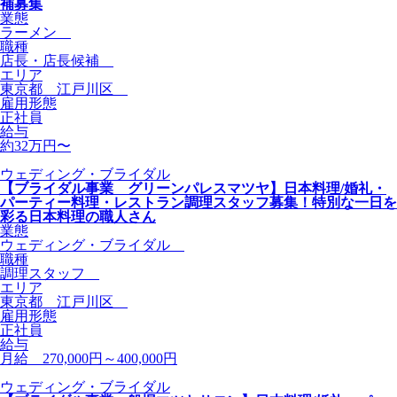
補募集
業態
ラーメン
職種
店長・店長候補
エリア
東京都 江戸川区
雇用形態
正社員
給与
約32万円〜
ウェディング・ブライダル
【ブライダル事業 グリーンパレスマツヤ】日本料理/婚礼・
パーティー料理・レストラン調理スタッフ募集！特別な一日を
彩る日本料理の職人さん
業態
ウェディング・ブライダル
職種
調理スタッフ
エリア
東京都 江戸川区
雇用形態
正社員
給与
月給 270,000円～400,000円
ウェディング・ブライダル