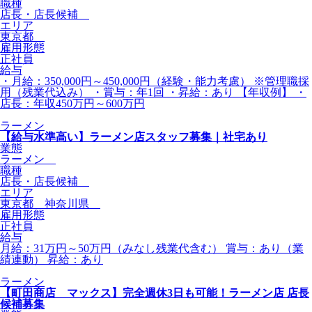
職種
店長・店長候補
エリア
東京都
雇用形態
正社員
給与
・月給：350,000円～450,000円（経験・能力考慮） ※管理職採
用（残業代込み） ・賞与：年1回 ・昇給：あり 【年収例】 ・
店長：年収450万円～600万円
ラーメン
【給与水準高い】ラーメン店スタッフ募集｜社宅あり
業態
ラーメン
職種
店長・店長候補
エリア
東京都 神奈川県
雇用形態
正社員
給与
月給：31万円～50万円（みなし残業代含む） 賞与：あり（業
績連動） 昇給：あり
ラーメン
【町田商店 マックス】完全週休3日も可能！ラーメン店 店長
候補募集