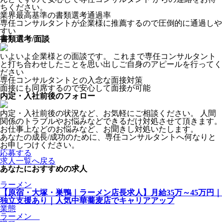
ちください。
業界最高基準の書類選考通過率
専任コンサルタントが企業様に推薦するので圧倒的に通過しや
すい
書類選考/面談
いよいよ企業様との面談です。 これまで専任コンサルタント
と打ち合わせしたことを思い出しご自身のアピールを行ってく
ださい
専任コンサルタントとの入念な面接対策
面接にも同席するので安心して面接が可能
内定・入社前後のフォロー
内定・入社前後の状況など、お気軽にご相談ください。 人間
関係のトラブルやお悩みなどできるだけ対処させて頂きます。
お仕事上などのお悩みなど、お聞きし対処いたします。
あなたの成長/成功のために、専任コンサルタントへ何なりと
お申しつけください。
応募する
求人一覧へ戻る
あなたにおすすめの求人
ラーメン
【原宿・大塚・巣鴨｜ラーメン店長求人】月給35万～45万円｜
独立支援あり｜人気中華蕎麦店でキャリアアップ
業態
ラーメン