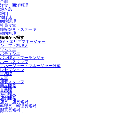
本部
洋食・西洋料理
焼き鳥
焼肉
物販店
病院調理
社員食堂
鉄板焼き・ステーキ
韓国料理
職種から探す
SV・エリアマネージャー
シェフ・料理人
ソムリエ
パティシエ
パン職人・ブーランジェ
ホールスタッフ
マネージャー・マネージャー候補
レセプション
事務職
人事
和装スタッフ
商品開発
営業職
寿司職人
店舗開発
店長・店長候補
料理長・料理長候補
製菓長候補