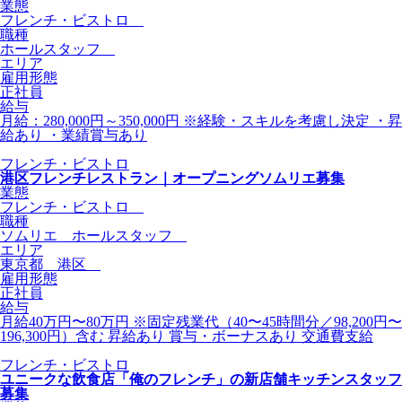
業態
フレンチ・ビストロ
職種
ホールスタッフ
エリア
雇用形態
正社員
給与
月給：280,000円～350,000円 ※経験・スキルを考慮し決定 ・昇
給あり ・業績賞与あり
フレンチ・ビストロ
港区フレンチレストラン｜オープニングソムリエ募集
業態
フレンチ・ビストロ
職種
ソムリエ ホールスタッフ
エリア
東京都 港区
雇用形態
正社員
給与
月給40万円〜80万円 ※固定残業代（40〜45時間分／98,200円〜
196,300円）含む 昇給あり 賞与・ボーナスあり 交通費支給
フレンチ・ビストロ
ユニークな飲食店「俺のフレンチ」の新店舗キッチンスタッフ
募集