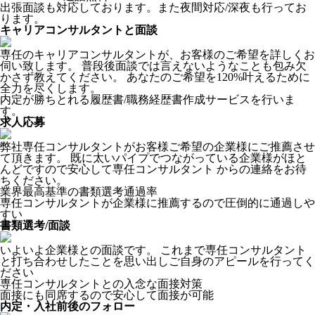
出張面談も対応しております。また夜間対応/深夜も行ってお
ります。
キャリアコンサルタントと面談
専任のキャリアコンサルタントが、お客様のご希望を詳しくお
伺い致します。 普段後面談では言えないようなことも包み欠
かさず教えてください。 あなたのご希望を120%叶えるために
全力を尽くします。
内定が勝ちとれる履歴書/職務経歴書作成サービスを行いま
す。
求人応募
弊社専任コンサルタントがお客様ご希望の企業様にご推薦させ
て頂きます。 既に太いパイプでつながっている企業様がほと
んどですので安心して専任コンサルタント からの連絡をお待
ちください。
業界最高基準の書類選考通過率
専任コンサルタントが企業様に推薦するので圧倒的に通過しや
すい
書類選考/面談
いよいよ企業様との面談です。 これまで専任コンサルタント
と打ち合わせしたことを思い出しご自身のアピールを行ってく
ださい
専任コンサルタントとの入念な面接対策
面接にも同席するので安心して面接が可能
内定・入社前後のフォロー