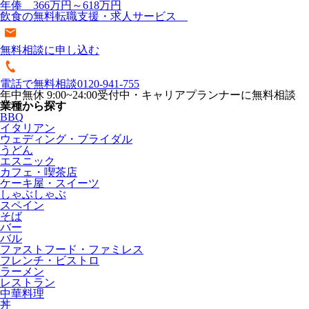
年俸 366万円～618万円
飲食の無料転職支援・求人サービス
無料相談に申し込む
電話で無料相談
0120-941-755
年中無休 9:00~24:00受付中・キャリアプランナーに無料相談
業種から探す
BBQ
イタリアン
ウェディング・ブライダル
うどん
エスニック
カフェ・喫茶店
ケーキ屋・スイーツ
しゃぶしゃぶ
スペイン
そば
バー
バル
ファストフード・ファミレス
フレンチ・ビストロ
ラーメン
レストラン
中華料理
丼