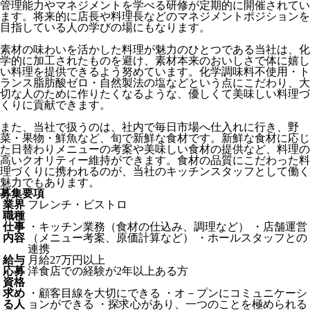
管理能力やマネジメントを学べる研修が定期的に開催されてい
ます。将来的に店長や料理長などのマネジメントポジションを
目指している人の学びの場にもなります。
素材の味わいを活かした料理が魅力のひとつである当社は、化
学的に加工されたものを避け、素材本来のおいしさで体に嬉し
い料理を提供できるよう努めています。化学調味料不使用・ト
ランス脂肪酸ゼロ・自然製法の塩などという点にこだわり、大
切な人のために作りたくなるような、優しくて美味しい料理づ
くりに貢献できます。
また、当社で扱うのは、社内で毎日市場へ仕入れに行き、野
菜・果物・鮮魚など、旬で新鮮な食材です。新鮮な食材に応じ
た日替わりメニューの考案や美味しい食材の提供など、料理の
高いクオリティー維持ができます。食材の品質にこだわった料
理づくりに携われるのが、当社のキッチンスタッフとして働く
魅力でもあります。
募集要項
業界
フレンチ・ビストロ
職種
仕事
・キッチン業務（食材の仕込み、調理など） ・店舗運営
内容
（メニュー考案、原価計算など） ・ホールスタッフとの
連携
給与
月給27万円以上
応募
洋食店での経験が2年以上ある方
資格
求め
・顧客目線を大切にできる ・オ－プンにコミュニケーシ
る人
ョンができる ・探求心があり、一つのことを極められる