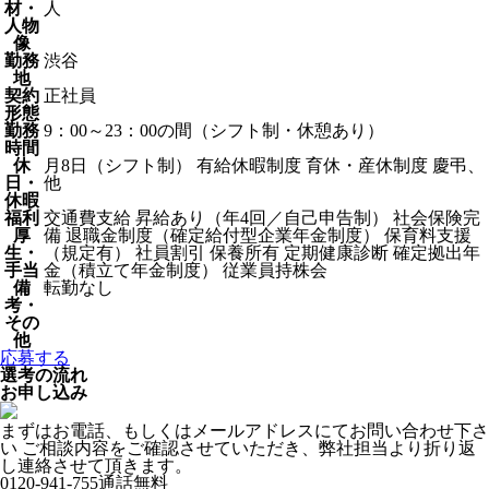
材・
人
人物
像
勤務
渋谷
地
契約
正社員
形態
勤務
9：00～23：00の間（シフト制・休憩あり）
時間
休
月8日（シフト制） 有給休暇制度 育休・産休制度 慶弔、
日・
他
休暇
福利
交通費支給 昇給あり（年4回／自己申告制） 社会保険完
厚
備 退職金制度（確定給付型企業年金制度） 保育料支援
生・
（規定有） 社員割引 保養所有 定期健康診断 確定拠出年
手当
金（積立て年金制度） 従業員持株会
備
転勤なし
考・
その
他
応募する
選考の流れ
お申し込み
まずはお電話、もしくはメールアドレスにてお問い合わせ下さ
い ご相談内容をご確認させていただき、弊社担当より折り返
し連絡させて頂きます。
0120-941-755
通話無料