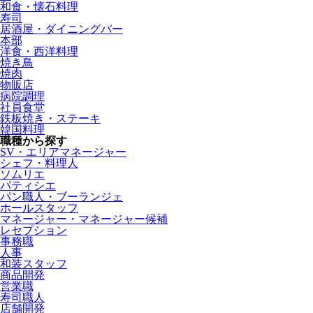
和食・懐石料理
寿司
居酒屋・ダイニングバー
本部
洋食・西洋料理
焼き鳥
焼肉
物販店
病院調理
社員食堂
鉄板焼き・ステーキ
韓国料理
職種から探す
SV・エリアマネージャー
シェフ・料理人
ソムリエ
パティシエ
パン職人・ブーランジェ
ホールスタッフ
マネージャー・マネージャー候補
レセプション
事務職
人事
和装スタッフ
商品開発
営業職
寿司職人
店舗開発