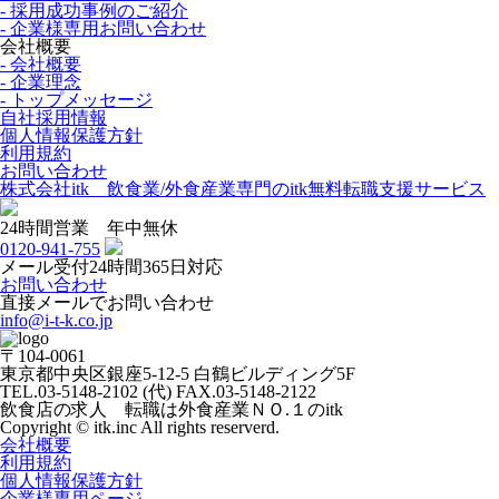
- 採用成功事例のご紹介
- 企業様専用お問い合わせ
会社概要
- 会社概要
- 企業理念
- トップメッセージ
自社採用情報
個人情報保護方針
利用規約
お問い合わせ
株式会社itk 飲食業/外食産業専門のitk無料転職支援サービス
24時間営業 年中無休
0120-941-755
メール受付24時間365日対応
お問い合わせ
直接メールでお問い合わせ
info@i-t-k.co.jp
〒104-0061
東京都中央区銀座5-12-5 白鶴ビルディング5F
TEL.03-5148-2102 (代) FAX.03-5148-2122
飲食店の求人 転職は外食産業ＮＯ.１のitk
Copyright © itk.inc All rights reserverd.
会社概要
利用規約
個人情報保護方針
企業様専用ページ