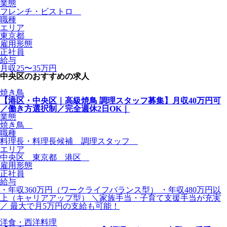
業態
フレンチ・ビストロ
職種
エリア
東京都
雇用形態
正社員
給与
月収25〜35万円
中央区のおすすめの求人
焼き鳥
【港区・中央区｜高級焼鳥 調理スタッフ募集】月収40万円可
／働き方選択制／完全週休2日OK｜
業態
焼き鳥
職種
料理長・料理長候補 調理スタッフ
エリア
中央区 東京都 港区
雇用形態
正社員
給与
・年収360万円（ワークライフバランス型） ・年収480万円以
上（キャリアアップ型） ＼家族手当・子育て支援手当が充実
／ 最大で月5万円の支給も可能！
洋食・西洋料理