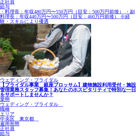
正社員
給与
・料理長：年収480万円〜550万円（目安：500万円前後） ・副
料理長：年収440万円〜500万円（目安：460万円前後） ※経
験・スキルにより優遇
ウェディング・ブライダル
【ブライダル事業 銀座ブロッサム】建物施設利用受付・施設
管理業務スタッフ募集！あなたのホスピタリティで特別な一日
をサポートしませんか？
業態
ウェディング・ブライダル
職種
エリア
中央区 東京都
雇用形態
正社員
給与