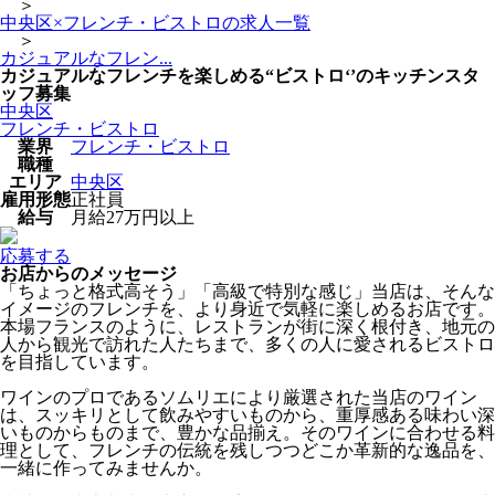
＞
中央区×フレンチ・ビストロの求人一覧
＞
カジュアルなフレン...
カジュアルなフレンチを楽しめる“ビストロ‘’のキッチンスタ
ッフ募集
中央区
フレンチ・ビストロ
業界
フレンチ・ビストロ
職種
エリア
中央区
雇用形態
正社員
給与
月給27万円以上
応募する
お店からのメッセージ
「ちょっと格式高そう」「高級で特別な感じ」当店は、そんな
イメージのフレンチを、より身近で気軽に楽しめるお店です。
本場フランスのように、レストランが街に深く根付き、地元の
人から観光で訪れた人たちまで、多くの人に愛されるビストロ
を目指しています。
ワインのプロであるソムリエにより厳選された当店のワイン
は、スッキリとして飲みやすいものから、重厚感ある味わい深
いものからものまで、豊かな品揃え。そのワインに合わせる料
理として、フレンチの伝統を残しつつどこか革新的な逸品を、
一緒に作ってみませんか。