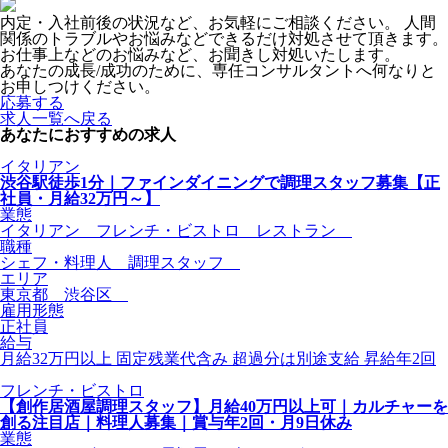
内定・入社前後の状況など、お気軽にご相談ください。 人間
関係のトラブルやお悩みなどできるだけ対処させて頂きます。
お仕事上などのお悩みなど、お聞きし対処いたします。
あなたの成長/成功のために、専任コンサルタントへ何なりと
お申しつけください。
応募する
求人一覧へ戻る
あなたにおすすめの求人
イタリアン
渋谷駅徒歩1分｜ファインダイニングで調理スタッフ募集【正
社員・月給32万円～】
業態
イタリアン フレンチ・ビストロ レストラン
職種
シェフ・料理人 調理スタッフ
エリア
東京都 渋谷区
雇用形態
正社員
給与
月給32万円以上 固定残業代含み 超過分は別途支給 昇給年2回
フレンチ・ビストロ
【創作居酒屋調理スタッフ】月給40万円以上可｜カルチャーを
創る注目店｜料理人募集｜賞与年2回・月9日休み
業態