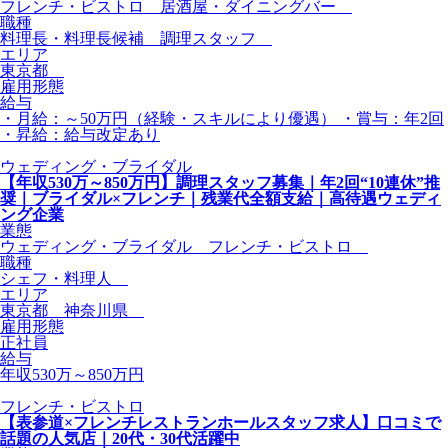
フレンチ・ビストロ 居酒屋・ダイニングバー
職種
料理長・料理長候補 調理スタッフ
エリア
東京都
雇用形態
給与
・月給：～50万円（経験・スキルにより優遇） ・賞与：年2回
・昇給：給与改定あり
ウェディング・ブライダル
【年収530万～850万円】調理スタッフ募集｜年2回“10連休”推
奨｜ブライダル×フレンチ｜残業代全額支給｜高待遇ウェディ
ング企業
業態
ウェディング・ブライダル フレンチ・ビストロ
職種
シェフ・料理人
エリア
東京都 神奈川県
雇用形態
正社員
給与
年収530万～850万円
フレンチ・ビストロ
【表参道×フレンチレストランホールスタッフ求人】口コミで
話題の人気店｜20代・30代活躍中