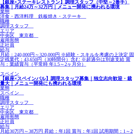
【銀座×ステーキレストラン】調理スタッフ（中堅～2番手）
募集｜月給24万～32万円｜メニュー開発に携われる環境
業態
洋食・西洋料理 鉄板焼き・ステーキ
職種
調理スタッフ
エリア
中央区 東京都
雇用形態
正社員
給与
月給：240,000円～320,000円 ※経験・スキルを考慮の上決定 固
定残業代：43,650円（30時間分）含む ※超過分は別途支給 賞
与：業績賞与（平常時 年1.5～2ヶ月分）
スペイン
【銀座×スペインバル】調理スタッフ募集｜独立志向歓迎・裁
量大｜メニュー開発にも携われる環境
業態
スペイン
職種
調理スタッフ
エリア
中央区 東京都
雇用形態
正社員
給与
月給30万円～38万円 昇給：年1回 賞与：年1回 試用期間：1～2