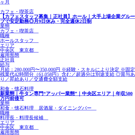
ヶ月
カフェ・喫茶店
【カフェスタッフ募集｜正社員】ホール｜大手上場企業グルー
プで安定勤務◎月9日休み・完全週休2日制
業態
カフェ・喫茶店
職種
ホールスタッフ
エリア
中央区 東京都
雇用形態
正社員
給与
月給：280,000円〜350,000円 ※経験・スキルにより決定 ※固定
残業代42時間分（61,058円）含む／超過分は別途支給 ◎賞与あ
り／昇給あり／交通費全額支給
和食・懐石料理
新業態｜牛タン専門“アッパー業態”｜中央区エリア｜年収500
万円前後可
業態
和食・懐石料理 居酒屋・ダイニングバー
職種
料理長・料理長候補
エリア
中央区 東京都
雇用形態