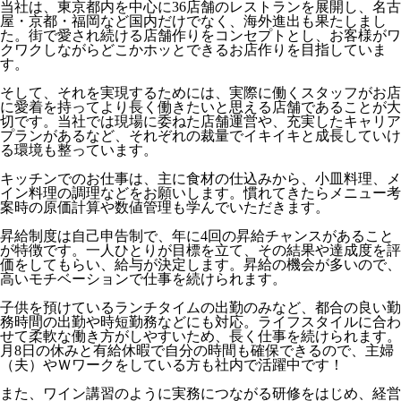
当社は、東京都内を中心に36店舗のレストランを展開し、名古
屋・京都・福岡など国内だけでなく、海外進出も果たしまし
た。街で愛され続ける店舗作りをコンセプトとし、お客様がワ
クワクしながらどこかホッとできるお店作りを目指していま
す。
そして、それを実現するためには、実際に働くスタッフがお店
に愛着を持ってより長く働きたいと思える店舗であることが大
切です。当社では現場に委ねた店舗運営や、充実したキャリア
プランがあるなど、それぞれの裁量でイキイキと成長していけ
る環境も整っています。
キッチンでのお仕事は、主に食材の仕込みから、小皿料理、メ
イン料理の調理などをお願いします。慣れてきたらメニュー考
案時の原価計算や数値管理も学んでいただきます。
昇給制度は自己申告制で、年に4回の昇給チャンスがあること
が特徴です。一人ひとりが目標を立て、その結果や達成度を評
価をしてもらい、給与が決定します。昇給の機会が多いので、
高いモチベーションで仕事を続けられます。
子供を預けているランチタイムの出勤のみなど、都合の良い勤
務時間の出勤や時短勤務などにも対応。ライフスタイルに合わ
せて柔軟な働き方がしやすいため、長く仕事を続けられます。
月8日の休みと有給休暇で自分の時間も確保できるので、主婦
（夫）やＷワークをしている方も社内で活躍中です！
また、ワイン講習のように実務につながる研修をはじめ、経営