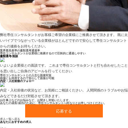
弊社専任コンサルタントがお客様ご希望の企業様にご推薦させて頂きます。 既に太
いパイプでつながっている企業様がほとんどですので安心して専任コンサルタント
からの連絡をお待ちください。
業界最高基準の書類選考通過率
専任コンサルタントが企業様に推薦するので圧倒的に通過しやすい
書類選考/面談
いよいよ企業様との面談です。 これまで専任コンサルタントと打ち合わせしたこと
を思い出しご自身のアピールを行ってください
専任コンサルタントとの入念な面接対策
面接にも同席するので安心して面接が可能
内定・入社前後のフォロー
内定・入社前後の状況など、お気軽にご相談ください。 人間関係のトラブルやお悩
みなどできるだけ対処させて頂きます。
お仕事上などのお悩みなど、お聞きし対処いたします。
あなたの成長/成功のために、専任コンサルタントへ何なりとお申しつけください。
応募する
求人一覧へ戻る
あなたにおすすめの求人