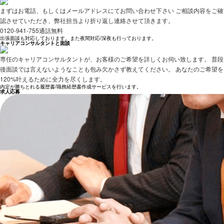
まずはお電話、もしくはメールアドレスにてお問い合わせ下さい ご相談内容をご確
認させていただき、弊社担当より折り返し連絡させて頂きます。
0120-941-755
通話無料
出張面談も対応しております。また夜間対応/深夜も行っております。
キャリアコンサルタントと面談
専任のキャリアコンサルタントが、お客様のご希望を詳しくお伺い致します。 普段
後面談では言えないようなことも包み欠かさず教えてください。 あなたのご希望を
120%叶えるために全力を尽くします。
内定が勝ちとれる履歴書/職務経歴書作成サービスを行います。
求人応募