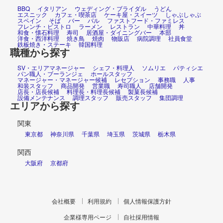
BBQ
イタリアン
ウェディング・ブライダル
うどん
エスニック
カフェ・喫茶店
ケーキ屋・スイーツ
しゃぶしゃぶ
スペイン
そば
バー
バル
ファストフード・ファミレス
フレンチ・ビストロ
ラーメン
レストラン
中華料理
丼
和食・懐石料理
寿司
居酒屋・ダイニングバー
本部
洋食・西洋料理
焼き鳥
焼肉
物販店
病院調理
社員食堂
鉄板焼き・ステーキ
韓国料理
職種から探す
SV・エリアマネージャー
シェフ・料理人
ソムリエ
パティシエ
パン職人・ブーランジェ
ホールスタッフ
マネージャー・マネージャー候補
レセプション
事務職
人事
和装スタッフ
商品開発
営業職
寿司職人
店舗開発
店長・店長候補
料理長・料理長候補
製菓長候補
設備メンテナンス
調理スタッフ
販売スタッフ
集団調理
エリアから探す
関東
東京都
神奈川県
千葉県
埼玉県
茨城県
栃木県
関西
大阪府
京都府
会社概要
利用規約
個人情報保護方針
企業様専用ページ
自社採用情報