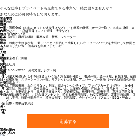
そんな仕事もプライベートも充実できる牛角で一緒に働きませんか？
あなたのご応募お待ちしております。
募集要項
業界
焼肉
職種
仕事
・調理全般（お肉のカットや盛り付けなど） ・お客様の接客（オーダー取り、お肉の提供、会
内容
計など） ・店舗運営（シフト管理、清掃など）
給与
月収28〜36万円
応募
【歓迎】職種未経験、既卒＆第二新卒、フリーター
資格
求め
・焼肉が大好きな方 ・新しいことに挑戦して成長したい方 ・チームワークを大切にして仲間と
る人
成長したい方 ・お客様を笑顔にしたい方
材・
人物
像
勤務
東京都千代田区
地
契約
正社員
形態
勤務
10:00〜22:00 終電考慮、シフト制
時間
休
月最大9日休み（月10日休みという働き方も選択可能）、有給休暇、慶弔休暇、育児休暇、産前
日・
産後休暇、スリーシーズン休暇、リフレッシュ休暇、アニバーサリー休暇（※その他独自の休暇
休暇
制度あり）
福利
永年勤続表彰、おかえりなさい制度、紹介インセンティブ、ファイブカード（社割）、女性付
厚
加健診、家族手当、慶弔見舞金、出産祝い金、出産祝い制度、昇給あり、賞与あり、ボーナス
生・
あり、食事補助あり、資格取得支援あり、交通費支給、役職手当、深夜手当、花粉症予防接種
手当
の補助(来春予定) 、記念日プレゼント、時短勤務雇用制度、独立支援制度、定期健康診断、引
越し手当、時間外勤務手当、積立金制度、部活制度、会社イベント（フェス・BBQ・登山な
ど）
備
転勤・異動は要相談
考・
その
他
応募する
選考の流れ
お申し込み