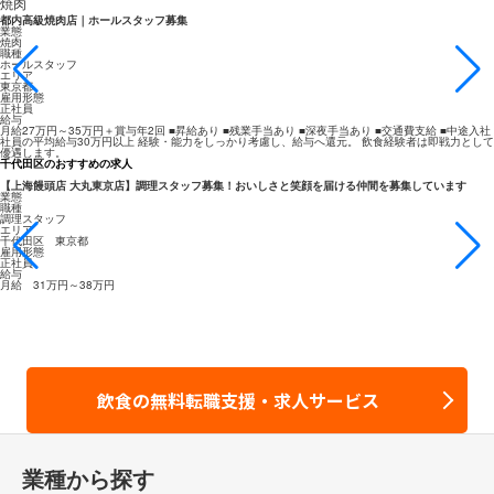
焼肉
都内高級焼肉店｜ホールスタッフ募集
業態
焼肉
職種
ホールスタッフ
エリア
東京都
雇用形態
正社員
給与
月給27万円～35万円＋賞与年2回 ■昇給あり ■残業手当あり ■深夜手当あり ■交通費支給 ■中途入社
社員の平均給与30万円以上 経験・能力をしっかり考慮し、給与へ還元。 飲食経験者は即戦力として
優遇します。
千代田区のおすすめの求人
【上海饅頭店 大丸東京店】調理スタッフ募集！おいしさと笑顔を届ける仲間を募集しています
業態
職種
調理スタッフ
エリア
千代田区 東京都
雇用形態
正社員
給与
月給 31万円～38万円
飲食の無料転職支援・求人サービス
業種から探す