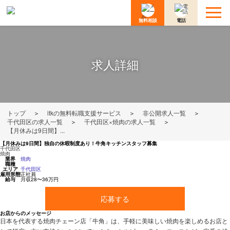
無料相談
電話
求人詳細
トップ
＞
itkの無料転職支援サービス
＞
非公開求人一覧
＞
千代田区の求人一覧
＞
千代田区×焼肉の求人一覧
＞
【月休みは9日間】...
【月休みは9日間】独自の休暇制度あり！牛角キッチンスタッフ募集
千代田区
焼肉
業界
焼肉
職種
エリア
千代田区
雇用形態
正社員
給与
月収28〜36万円
応募する
お店からのメッセージ
日本を代表する焼肉チェーン店「牛角」は、手軽に美味しい焼肉を楽しめるお店と