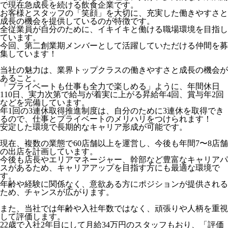
で現在急成長を続ける飲食企業です。
お客様とスタッフの「笑顔」を大切に、充実した働きやすさと
成長の機会を提供しているのが特徴です。
全従業員が自分のために、イキイキと働ける職場環境を目指し
ています。
今回、第二創業期メンバーとして活躍していただける仲間を募
集しています！
当社の魅力は、業界トップクラスの働きやすさと成長の機会が
あること。
「プライベートも仕事も全力で楽しめる」ように、年間休日
110日、実力次第で給与が着実に上がる昇給年4回、賞与年2回
などを完備しています。
年1回の3連休取得推進制度は、自分のために3連休を取得でき
るので、仕事とプライベートのメリハリをつけられます！
安定した環境で長期的なキャリア形成が可能です。
現在、複数の業態で60店舗以上を運営し、今後も年間7〜8店舗
の出店を計画しています。
今後も店長やエリアマネージャー、幹部など豊富なキャリアパ
スがあるため、キャリアアップを目指す方にも最適な環境で
す。
年齢や経験に関係なく、意欲ある方にポジションが提供される
ため、チャンスが広がります。
また、当社では年齢や入社年数ではなく、頑張りや人柄を重視
して評価します。
22歳で入社2年目にして月給34万円のスタッフもおり、「評価