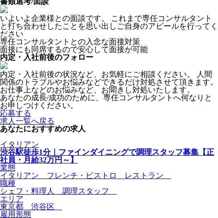
書類選考/面談
いよいよ企業様との面談です。 これまで専任コンサルタント
と打ち合わせしたことを思い出しご自身のアピールを行ってく
ださい
専任コンサルタントとの入念な面接対策
面接にも同席するので安心して面接が可能
内定・入社前後のフォロー
内定・入社前後の状況など、お気軽にご相談ください。 人間
関係のトラブルやお悩みなどできるだけ対処させて頂きます。
お仕事上などのお悩みなど、お聞きし対処いたします。
あなたの成長/成功のために、専任コンサルタントへ何なりと
お申しつけください。
応募する
求人一覧へ戻る
あなたにおすすめの求人
イタリアン
渋谷駅徒歩1分｜ファインダイニングで調理スタッフ募集【正
社員・月給32万円～】
業態
イタリアン フレンチ・ビストロ レストラン
職種
シェフ・料理人 調理スタッフ
エリア
東京都 渋谷区
雇用形態