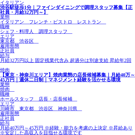
イタリアン
渋谷駅徒歩1分｜ファインダイニングで調理スタッフ募集【正
社員・月給32万円～】
業態
イタリアン フレンチ・ビストロ レストラン
職種
シェフ・料理人 調理スタッフ
エリア
東京都 渋谷区
雇用形態
正社員
給与
月給32万円以上 固定残業代含み 超過分は別途支給 昇給年2回
焼肉
【東京・神奈川エリア】焼肉業態の店長候補募集｜月給40万～
45万円｜週休二日制｜マネジメント経験を活かせる環境
業態
焼肉
職種
ホールスタッフ 店長・店長候補
エリア
川崎市 東京都 渋谷区 神奈川県
雇用形態
正社員
給与
月給40万円～45万円 ※経験・能力を考慮の上決定 ※昇給あり
※安定した高収入を目指せる環境です