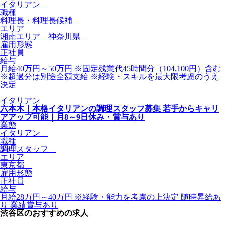
イタリアン
職種
料理長・料理長候補
エリア
湘南エリア 神奈川県
雇用形態
正社員
給与
月給40万円～50万円 ※固定残業代45時間分（104,100円）含む
※超過分は別途全額支給 ※経験・スキルを最大限考慮のうえ
決定
イタリアン
六本木｜本格イタリアンの調理スタッフ募集 若手からキャリ
アアップ可能｜月8～9日休み・賞与あり
業態
イタリアン
職種
調理スタッフ
エリア
東京都
雇用形態
正社員
給与
月給28万円～40万円 ※経験・能力を考慮の上決定 随時昇給あ
り 業績賞与あり
渋谷区のおすすめの求人