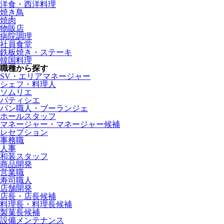
洋食・西洋料理
焼き鳥
焼肉
物販店
病院調理
社員食堂
鉄板焼き・ステーキ
韓国料理
職種から探す
SV・エリアマネージャー
シェフ・料理人
ソムリエ
パティシエ
パン職人・ブーランジェ
ホールスタッフ
マネージャー・マネージャー候補
レセプション
事務職
人事
和装スタッフ
商品開発
営業職
寿司職人
店舗開発
店長・店長候補
料理長・料理長候補
製菓長候補
設備メンテナンス