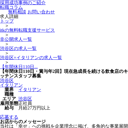
採用成功事例のご紹介
転職コラム
無料相談
お問い合わせ
求人詳細
トップ
＞
itkの無料転職支援サービス
＞
非公開求人一覧
＞
渋谷区の求人一覧
＞
渋谷区×イタリアンの求人一覧
＞
【年間休日110日...
【年間休日110日・賞与年2回】現在急成長を続ける飲食店のキ
ッチンスタッフ募集
渋谷区
イタリアン
業界
イタリアン
職種
エリア
渋谷区
雇用形態
正社員
給与
月給27万円以上
応募する
お店からのメッセージ
当社は「幸せ」への挑戦を企業理念に掲げ、多角的な事業展開