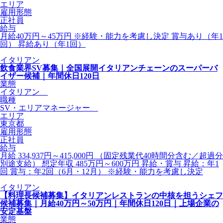
エリア
雇用形態
正社員
給与
月給40万円～45万円 ※経験・能力を考慮し決定 賞与あり（年1
回） 昇給あり（年1回）
イタリアン
飲食業界SV募集｜全国展開イタリアンチェーンのスーパーバ
イザー候補｜年間休日120日
業態
イタリアン
職種
SV・エリアマネージャー
エリア
東京都
雇用形態
正社員
給与
月給 334,937円～415,000円 （固定残業代40時間分含む／超過分
別途支給） 想定年収 485万円～600万円 昇給・賞与 昇給：年1
回 賞与：年2回（6月・12月） ※経験・能力を考慮し決定
イタリアン
【料理長候補募集】イタリアンレストランの中核を担うシェフ
候補募集｜月給40万円～50万円｜年間休日120日｜上場企業の
安定基盤
業態