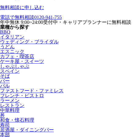
無料相談に申し込む
電話で無料相談
0120-941-755
年中無休 9:00~24:00受付中・キャリアプランナーに無料相談
業種から探す
BBQ
イタリアン
ウェディング・ブライダル
うどん
エスニック
カフェ・喫茶店
ケーキ屋・スイーツ
しゃぶしゃぶ
スペイン
そば
バー
バル
ファストフード・ファミレス
フレンチ・ビストロ
ラーメン
レストラン
中華料理
丼
和食・懐石料理
寿司
居酒屋・ダイニングバー
本部