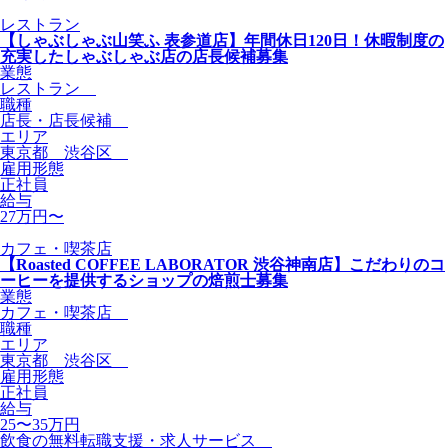
レストラン
【しゃぶしゃぶ山笑ふ 表参道店】年間休日120日！休暇制度の
充実したしゃぶしゃぶ店の店長候補募集
業態
レストラン
職種
店長・店長候補
エリア
東京都 渋谷区
雇用形態
正社員
給与
27万円〜
カフェ・喫茶店
【Roasted COFFEE LABORATOR 渋谷神南店】こだわりのコ
ーヒーを提供するショップの焙煎士募集
業態
カフェ・喫茶店
職種
エリア
東京都 渋谷区
雇用形態
正社員
給与
25〜35万円
飲食の無料転職支援・求人サービス