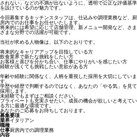
されない」などの不満が出ないように、透明で公正な評価基準
を設けているのが魅力です。
今回募集するキッチンスタッフは、仕込みや調理業務など、厨
房内でのお仕事をお任せいたします。
将来的には希望に応じて店舗管理、新メニュー開発など、さま
ざまな分野での活躍が可能です。
当社が求める人物像は、以下のとおりです。
将来的なキャリアアップを目指している方
飲食業界で新たな挑戦をしたい方
お客様と喜びを分かち合い、仕事にやりがいを感じたい方
経験が浅くても挑戦したい意欲がある方
年齢や経験に関係なく、人柄を重視した採用を大切にしていま
す。
学歴や経歴で判断するのではなく、あなたの「やる気」を見て
採用します。
未経験でもまずはご相談ください。
プライベートも充実させたい、成長の機会が欲しいと考えてい
る方に最適な環境です。
あなたのご応募をお待ちしております。
募集要項
業界
イタリアン
職種
仕事
厨房内での調理業務
内容