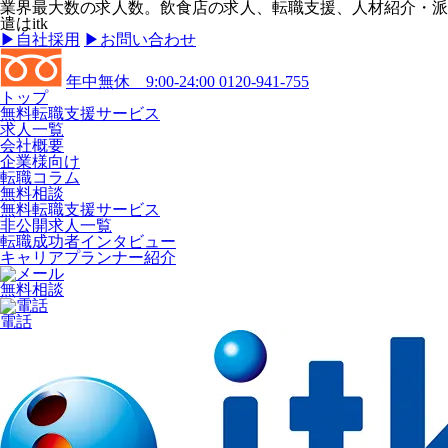
業界最大数の求人数。飲食店の求人、転職支援、人材紹介・派
遣はitk
▶︎自社採用
▶︎お問い合わせ
年中無休 9:00-24:00
0120-941-755
トップ
無料転職支援サービス
求人一覧
会社概要
企業様向け
転職コラム
無料相談
無料転職支援サービス
非公開求人一覧
転職成功者インタビュー
キャリアプランナー紹介
無料相談
電話