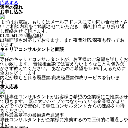
応募する
選考の流れ
お申し込み
まずはお電話、もしくはメールアドレスにてお問い合わせ下さ
い ご相談内容をご確認させていただき、弊社担当より折り返
し連絡させて頂きます。
0120-941-755
通話無料
出張面談も対応しております。また夜間対応/深夜も行ってお
ります。
キャリアコンサルタントと面談
専任のキャリアコンサルタントが、お客様のご希望を詳しくお
伺い致します。 普段後面談では言えないようなことも包み欠
かさず教えてください。 あなたのご希望を120%叶えるために
全力を尽くします。
内定が勝ちとれる履歴書/職務経歴書作成サービスを行いま
す。
求人応募
弊社専任コンサルタントがお客様ご希望の企業様にご推薦させ
て頂きます。 既に太いパイプでつながっている企業様がほと
んどですので安心して専任コンサルタント からの連絡をお待
ちください。
業界最高基準の書類選考通過率
専任コンサルタントが企業様に推薦するので圧倒的に通過しや
すい