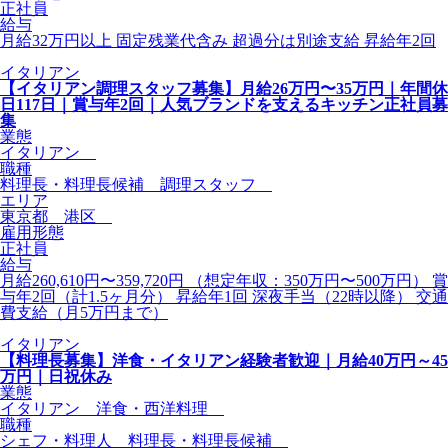
正社員
給与
月給32万円以上 固定残業代含み 超過分は別途支給 昇給年2回
イタリアン
【イタリアン調理スタッフ募集】月給26万円〜35万円｜年間休
日117日｜賞与年2回｜人気ブランドを支えるキッチン正社員募
集
業態
イタリアン
職種
料理長・料理長候補 調理スタッフ
エリア
東京都 港区
雇用形態
正社員
給与
月給260,610円〜359,720円 （想定年収：350万円〜500万円） 賞
与年2回（計1.5ヶ月分） 昇給年1回 深夜手当（22時以降） 交通
費支給（月5万円まで）
イタリアン
【料理長募集】洋食・イタリアン経験者歓迎｜月給40万円～45
万円｜日祝休み
業態
イタリアン 洋食・西洋料理
職種
シェフ・料理人 料理長・料理長候補