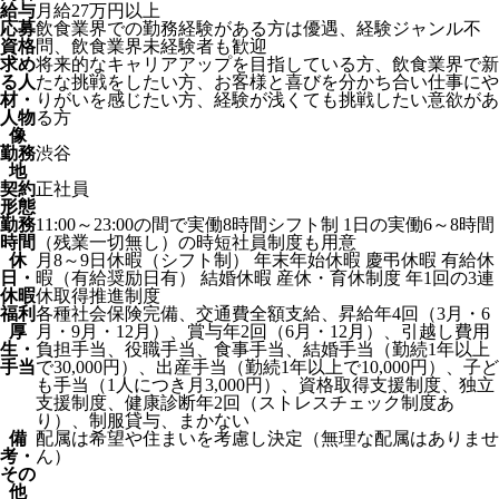
給与
月給27万円以上
応募
飲食業界での勤務経験がある方は優遇、経験ジャンル不
資格
問、飲食業界未経験者も歓迎
求め
将来的なキャリアアップを目指している方、飲食業界で新
る人
たな挑戦をしたい方、お客様と喜びを分かち合い仕事にや
材・
りがいを感じたい方、経験が浅くても挑戦したい意欲があ
人物
る方
像
勤務
渋谷
地
契約
正社員
形態
勤務
11:00～23:00の間で実働8時間シフト制 1日の実働6～8時間
時間
（残業一切無し）の時短社員制度も用意
休
月8～9日休暇（シフト制） 年末年始休暇 慶弔休暇 有給休
日・
暇（有給奨励日有） 結婚休暇 産休・育休制度 年1回の3連
休暇
休取得推進制度
福利
各種社会保険完備、交通費全額支給、昇給年4回（3月・6
厚
月・9月・12月）、賞与年2回（6月・12月）、引越し費用
生・
負担手当、役職手当、食事手当、結婚手当（勤続1年以上
手当
で30,000円）、出産手当（勤続1年以上で10,000円）、子ど
も手当（1人につき月3,000円）、資格取得支援制度、独立
支援制度、健康診断年2回（ストレスチェック制度あ
り）、制服貸与、まかない
備
配属は希望や住まいを考慮し決定（無理な配属はありませ
考・
ん）
その
他