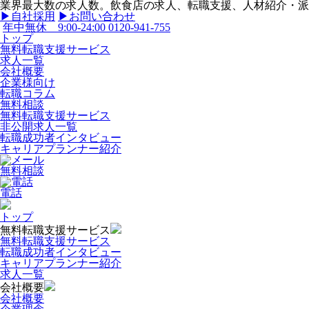
業界最大数の求人数。飲食店の求人、転職支援、人材紹介・派遣
▶︎自社採用
▶︎お問い合わせ
年中無休 9:00-24:00
0120-941-755
トップ
無料転職支援サービス
求人一覧
会社概要
企業様向け
転職コラム
無料相談
無料転職支援サービス
非公開求人一覧
転職成功者インタビュー
キャリアプランナー紹介
無料相談
電話
トップ
無料転職支援サービス
無料転職支援サービス
転職成功者インタビュー
キャリアプランナー紹介
求人一覧
会社概要
会社概要