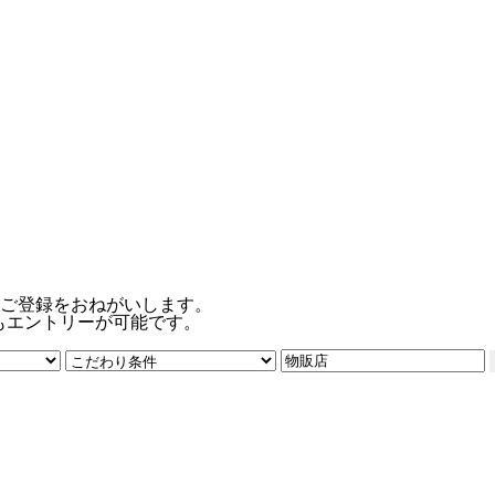
ご登録をおねがいします。
らもエントリーが可能です。