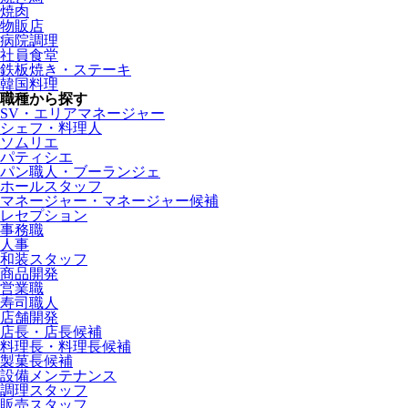
焼肉
物販店
病院調理
社員食堂
鉄板焼き・ステーキ
韓国料理
職種から探す
SV・エリアマネージャー
シェフ・料理人
ソムリエ
パティシエ
パン職人・ブーランジェ
ホールスタッフ
マネージャー・マネージャー候補
レセプション
事務職
人事
和装スタッフ
商品開発
営業職
寿司職人
店舗開発
店長・店長候補
料理長・料理長候補
製菓長候補
設備メンテナンス
調理スタッフ
販売スタッフ