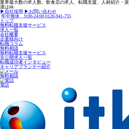
業界最大数の求人数。飲食店の求人、転職支援、人材紹介・派
遣はitk
▶︎自社採用
▶︎お問い合わせ
年中無休 9:00-24:00
0120-941-755
トップ
無料転職支援サービス
求人一覧
会社概要
企業様向け
転職コラム
無料相談
無料転職支援サービス
非公開求人一覧
転職成功者インタビュー
キャリアプランナー紹介
無料相談
電話