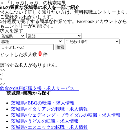
＞
「しゃぶしゃぶ」の検索結果
itkの豊富な茨城県の求人を一部ご紹介
求人について詳しく知りたい方は、無料転職エントリーより、
ご登録をおねがいします。
5分程度で完了する簡単な作業です。Facebookアカウントから
もエントリーが可能です。
求人を探す
0
ヒットした求人数
件
該当する求人がありません。
<<
<
>
>>
飲食の無料転職支援・求人サービス
茨城県×業態から探す
茨城県×BBQの転職・求人情報
茨城県×イタリアンの転職・求人情報
茨城県×ウェディング・ブライダルの転職・求人情報
茨城県×うどんの転職・求人情報
茨城県×エスニックの転職・求人情報