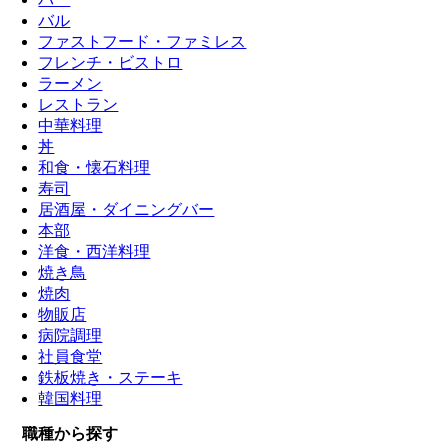
バル
ファストフード・ファミレス
フレンチ・ビストロ
ラーメン
レストラン
中華料理
丼
和食・懐石料理
寿司
居酒屋・ダイニングバー
本部
洋食・西洋料理
焼き鳥
焼肉
物販店
病院調理
社員食堂
鉄板焼き・ステーキ
韓国料理
職種から探す