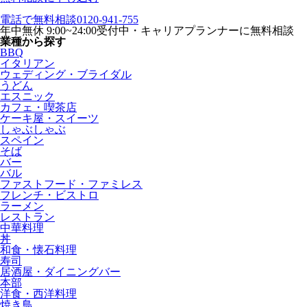
電話で無料相談
0120-941-755
年中無休 9:00~24:00受付中・キャリアプランナーに無料相談
業種から探す
BBQ
イタリアン
ウェディング・ブライダル
うどん
エスニック
カフェ・喫茶店
ケーキ屋・スイーツ
しゃぶしゃぶ
スペイン
そば
バー
バル
ファストフード・ファミレス
フレンチ・ビストロ
ラーメン
レストラン
中華料理
丼
和食・懐石料理
寿司
居酒屋・ダイニングバー
本部
洋食・西洋料理
焼き鳥