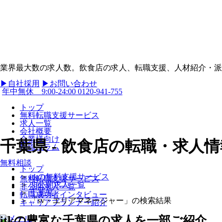
業界最大数の求人数。飲食店の求人、転職支援、人材紹介・派遣
▶︎自社採用
▶︎お問い合わせ
年中無休 9:00-24:00
0120-941-755
トップ
無料転職支援サービス
求人一覧
会社概要
企業様向け
千葉県 - 飲食店の転職・求人
転職コラム
無料相談
トップ
＞
itkの無料支援サービス
無料転職支援サービス
＞
非公開求人一覧
非公開求人一覧
＞
千葉県
転職成功者インタビュー
＞
「sv・エリアマネージャー」の検索結果
キャリアプランナー紹介
itkの豊富な千葉県の求人を一部ご紹介