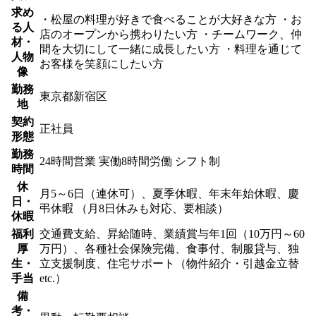
求め
・松屋の料理が好きで食べることが大好きな方 ・お
る人
店のオープンから携わりたい方 ・チームワーク、仲
材・
間を大切にして一緒に成長したい方 ・料理を通じて
人物
お客様を笑顔にしたい方
像
勤務
東京都新宿区
地
契約
正社員
形態
勤務
24時間営業 実働8時間労働 シフト制
時間
休
月5～6日（連休可）、夏季休暇、年末年始休暇、慶
日・
弔休暇 （月8日休みも対応、要相談）
休暇
福利
交通費支給、昇給随時、業績賞与年1回（10万円～60
厚
万円）、各種社会保険完備、食事付、制服貸与、独
生・
立支援制度、住宅サポート（物件紹介・引越金立替
手当
etc.）
備
考・